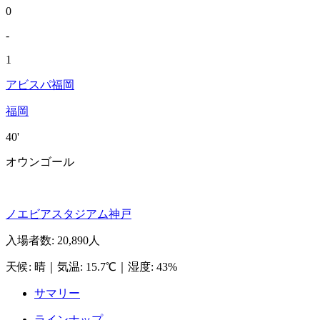
0
-
1
アビスパ福岡
福岡
40'
オウンゴール
ノエビアスタジアム神戸
入場者数
:
20,890人
天候
:
晴
｜
気温
:
15.7℃
｜
湿度
:
43%
サマリー
ラインナップ