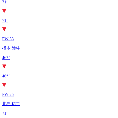
71’
71’
FW 33
橋本 陸斗
46*’
46*’
FW 25
北島 祐二
71’