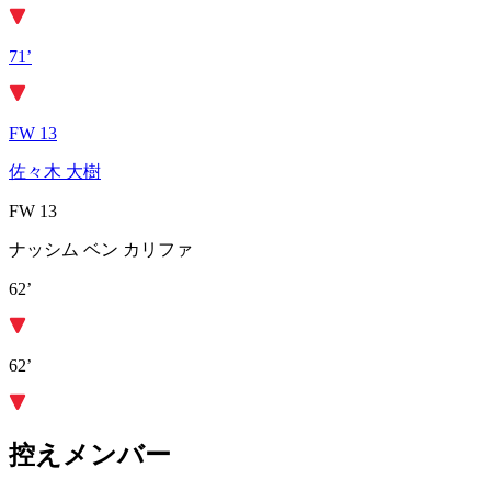
71’
FW 13
佐々木 大樹
FW 13
ナッシム ベン カリファ
62’
62’
控えメンバー