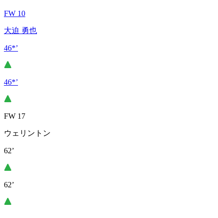
FW 10
大迫 勇也
46*’
46*’
FW 17
ウェリントン
62’
62’