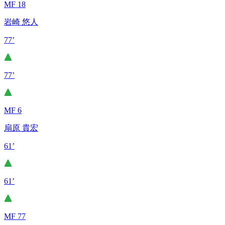
MF 18
岩崎 悠人
77’
77’
MF 6
扇原 貴宏
61’
61’
MF 77