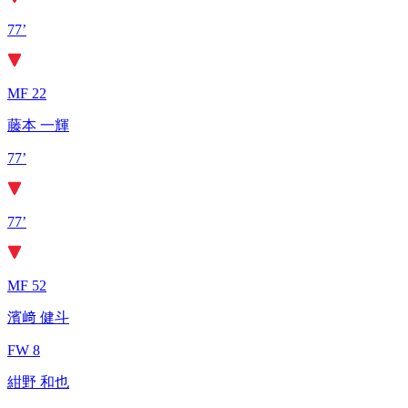
77’
MF 22
藤本 一輝
77’
77’
MF 52
濱﨑 健斗
FW 8
紺野 和也