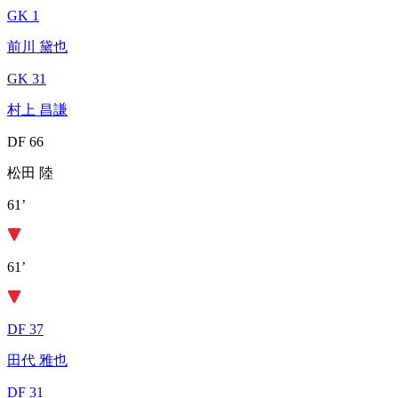
GK 1
前川 黛也
GK 31
村上 昌謙
DF 66
松田 陸
61’
61’
DF 37
田代 雅也
DF 31