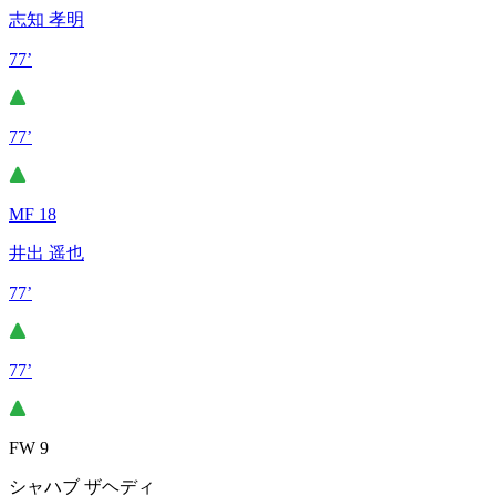
志知 孝明
77’
77’
MF 18
井出 遥也
77’
77’
FW 9
シャハブ ザヘディ