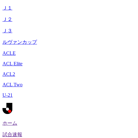
Ｊ１
Ｊ２
Ｊ３
ルヴァンカップ
ACLE
ACL Elite
ACL2
ACL Two
U-21
ホーム
試合速報