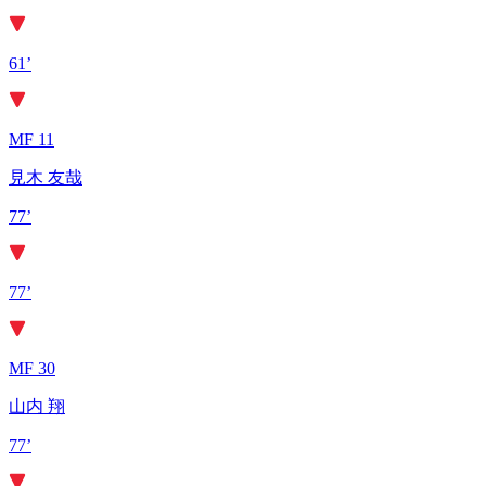
61’
MF 11
見木 友哉
77’
77’
MF 30
山内 翔
77’