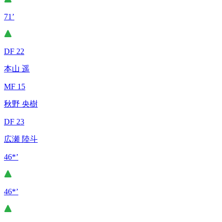
71’
DF 22
本山 遥
MF 15
秋野 央樹
DF 23
広瀬 陸斗
46*’
46*’