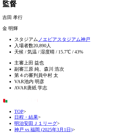
監督
吉田 孝行
金 明輝
スタジアム
ノエビアスタジアム神戸
入場者数
20,890人
天候 / 気温 / 湿度
晴 / 15.7℃ / 43%
主審
上田 益也
副審
三原 純、森川 浩次
第４の審判員
中村 太
VAR
池内 明彦
AVAR
唐紙 学志
TOP
>
日程・結果
>
明治安田Ｊ１リーグ
>
神戸 vs 福岡 (2025年3月1日)
>