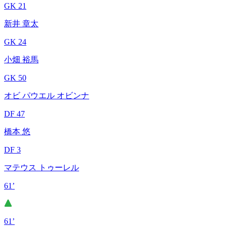
GK 21
新井 章太
GK 24
小畑 裕馬
GK 50
オビ パウエル オビンナ
DF 47
橋本 悠
DF 3
マテウス トゥーレル
61’
61’