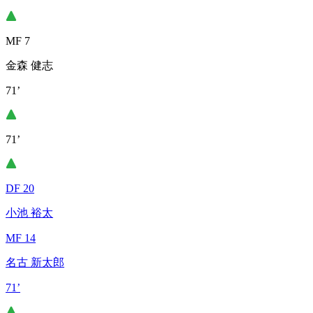
MF 7
金森 健志
71’
71’
DF 20
小池 裕太
MF 14
名古 新太郎
71’