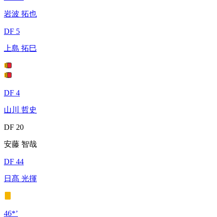
岩波 拓也
DF 5
上島 拓巳
DF 4
山川 哲史
DF 20
安藤 智哉
DF 44
日髙 光揮
46*’