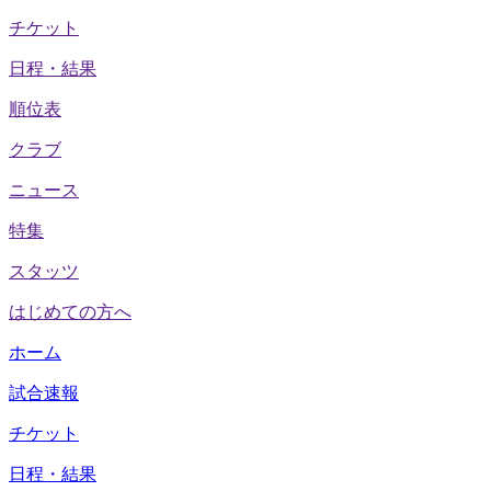
チケット
日程・結果
順位表
クラブ
ニュース
特集
スタッツ
はじめての方へ
ホーム
試合速報
チケット
日程・結果