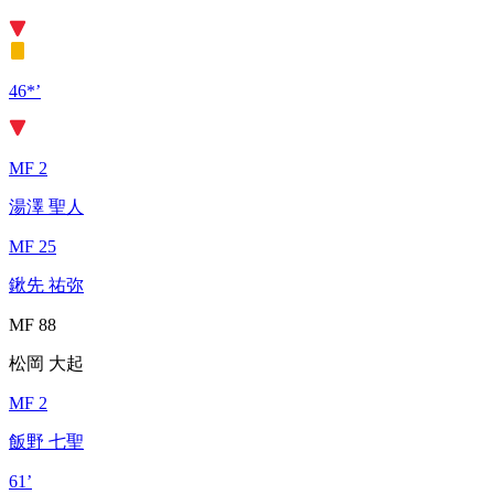
46*’
MF 2
湯澤 聖人
MF 25
鍬先 祐弥
MF 88
松岡 大起
MF 2
飯野 七聖
61’