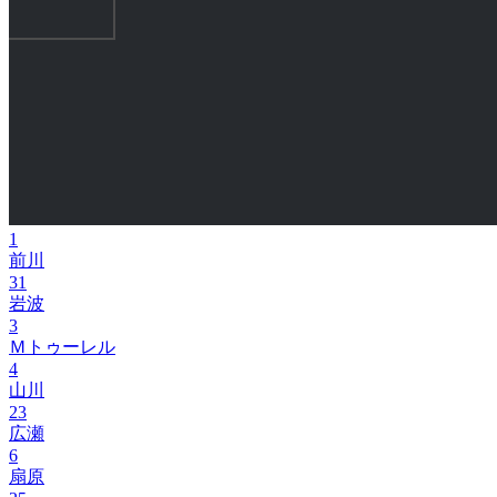
1
前川
31
岩波
3
Ｍトゥーレル
4
山川
23
広瀬
6
扇原