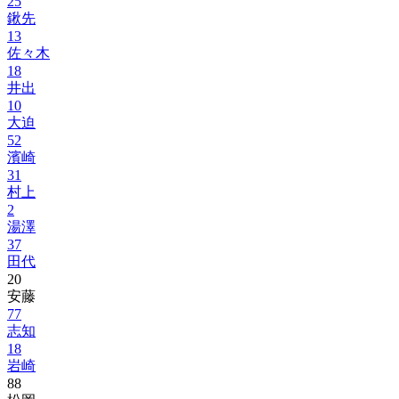
25
鍬先
13
佐々木
18
井出
10
大迫
52
濱崎
31
村上
2
湯澤
37
田代
20
安藤
77
志知
18
岩崎
88