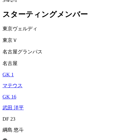
3-4-2-1
スターティングメンバー
東京ヴェルディ
東京Ｖ
名古屋グランパス
名古屋
GK 1
マテウス
GK 16
武田 洋平
DF 23
綱島 悠斗