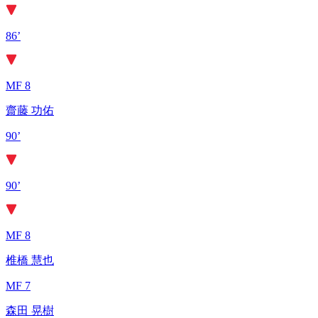
86’
MF 8
齋藤 功佑
90’
90’
MF 8
椎橋 慧也
MF 7
森田 晃樹