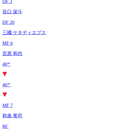
DF 3
谷口 栄斗
DF 20
三國 ケネディエブス
MF 6
宮原 和也
46*’
46*’
MF 7
和泉 竜司
86’