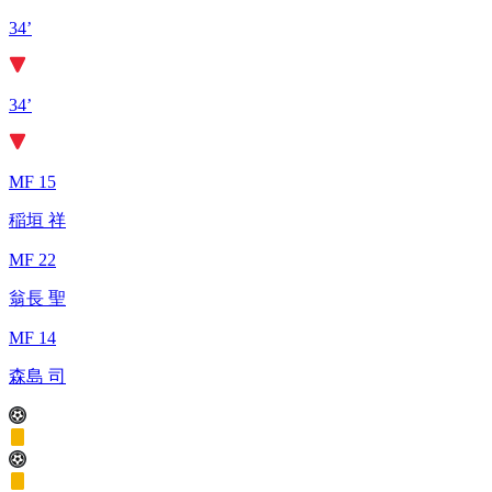
34’
34’
MF 15
稲垣 祥
MF 22
翁長 聖
MF 14
森島 司