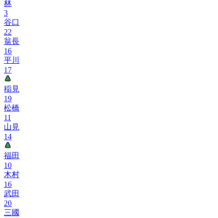
林
3
谷口
22
翁長
16
平川
17
稲見
19
松橋
11
山見
14
福田
10
木村
16
武田
20
三國