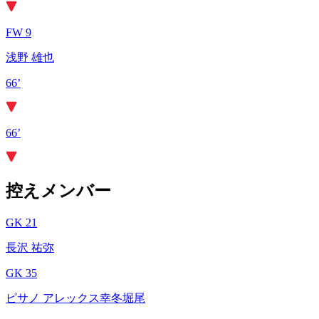
FW 9
浅野 雄也
66’
66’
控えメンバー
GK 21
長沢 祐弥
GK 35
ピサノ アレックス幸冬堀尾