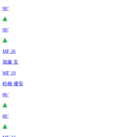
90’
90’
MF 26
加藤 玄
MF 19
松橋 優安
86’
86’