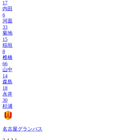
17
内田
6
河面
33
菊地
15
稲垣
8
椎橋
66
山中
14
森島
18
永井
30
杉浦
名古屋グランパス