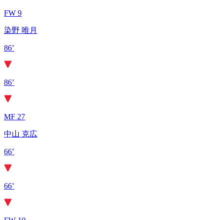
FW 9
染野 唯月
86’
86’
MF 27
中山 克広
66’
66’