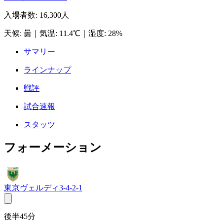
入場者数
:
16,300人
天候
:
曇
｜
気温
:
11.4℃
｜
湿度
:
28%
サマリー
ラインナップ
戦評
試合速報
スタッツ
フォーメーション
東京ヴェルディ
3-4-2-1
後半45分