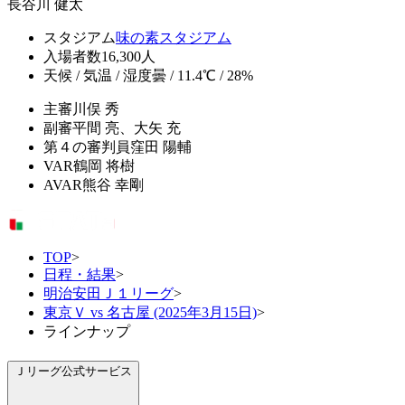
長谷川 健太
スタジアム
味の素スタジアム
入場者数
16,300人
天候 / 気温 / 湿度
曇 / 11.4℃ / 28%
主審
川俣 秀
副審
平間 亮、大矢 充
第４の審判員
窪田 陽輔
VAR
鶴岡 将樹
AVAR
熊谷 幸剛
TOP
>
日程・結果
>
明治安田Ｊ１リーグ
>
東京Ｖ vs 名古屋 (2025年3月15日)
>
ラインナップ
Ｊリーグ公式サービス