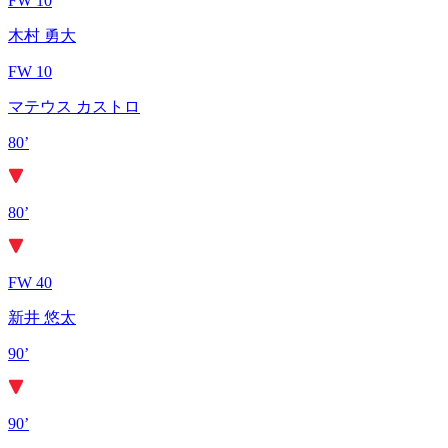
FW 10
木村 勇大
FW 10
マテウス カストロ
80’
80’
FW 40
新井 悠太
90’
90’