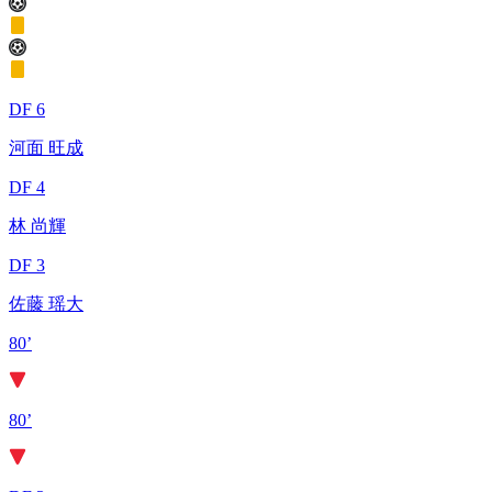
DF 6
河面 旺成
DF 4
林 尚輝
DF 3
佐藤 瑶大
80’
80’