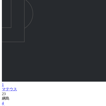
1
マテウス
23
綱島
4