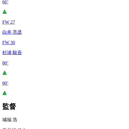
66’
FW 27
白井 亮丞
FW 30
杉浦 駿吾
80’
80’
監督
城福 浩