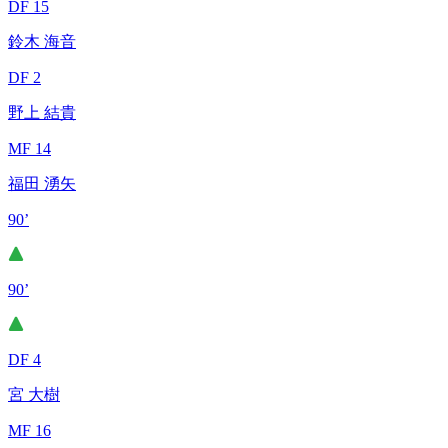
DF 15
鈴木 海音
DF 2
野上 結貴
MF 14
福田 湧矢
90’
90’
DF 4
宮 大樹
MF 16