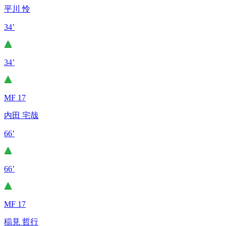
平川 怜
34’
34’
MF 17
内田 宅哉
66’
66’
MF 17
稲見 哲行