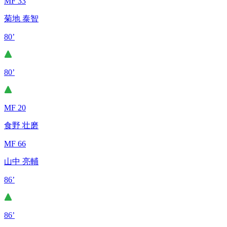
MF 33
菊地 泰智
80’
80’
MF 20
食野 壮磨
MF 66
山中 亮輔
86’
86’