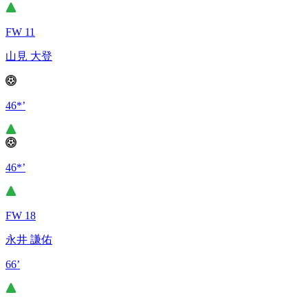
FW 11
山見 大登
46*’
46*’
FW 18
永井 謙佑
66’