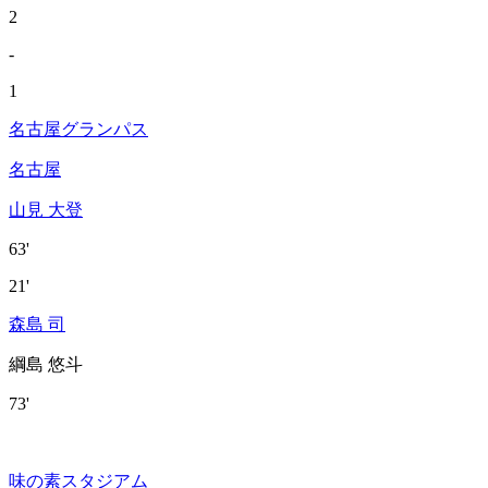
2
-
1
名古屋グランパス
名古屋
山見 大登
63'
21'
森島 司
綱島 悠斗
73'
味の素スタジアム