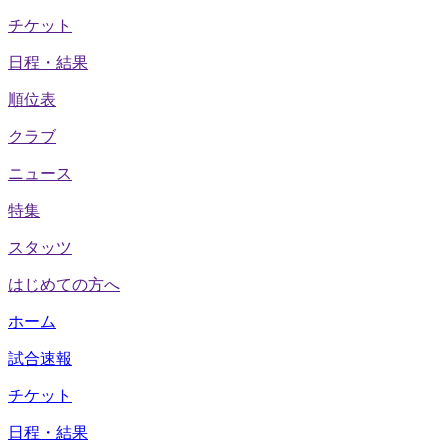
チケット
日程・結果
順位表
クラブ
ニュース
特集
スタッツ
はじめての方へ
ホーム
試合速報
チケット
日程・結果