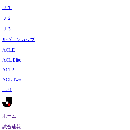
Ｊ１
Ｊ２
Ｊ３
ルヴァンカップ
ACLE
ACL Elite
ACL2
ACL Two
U-21
ホーム
試合速報