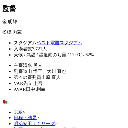
監督
金 明輝
松橋 力蔵
スタジアム
ベスト電器スタジアム
入場者数
7,721人
天候 / 気温 / 湿度
雨のち曇 / 11.9℃ / 62%
主審
清水 勇人
副審
道山 悟至、大川 直也
第４の審判員
上原 直人
VAR
先立 圭吾
AVAR
田中 利幸
TOP
>
日程・結果
>
明治安田Ｊ１リーグ
>