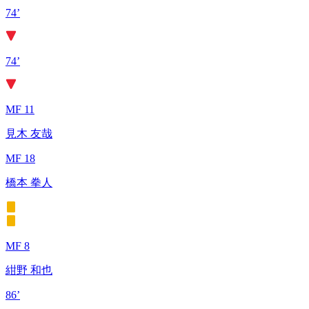
74’
74’
MF 11
見木 友哉
MF 18
橋本 拳人
MF 8
紺野 和也
86’