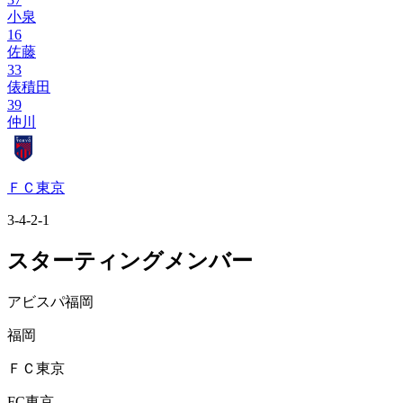
小泉
16
佐藤
33
俵積田
39
仲川
ＦＣ東京
3-4-2-1
スターティングメンバー
アビスパ福岡
福岡
ＦＣ東京
FC東京