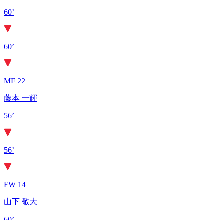
60’
60’
MF 22
藤本 一輝
56’
56’
FW 14
山下 敬大
60’