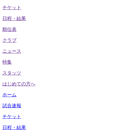
チケット
日程・結果
順位表
クラブ
ニュース
特集
スタッツ
はじめての方へ
ホーム
試合速報
チケット
日程・結果