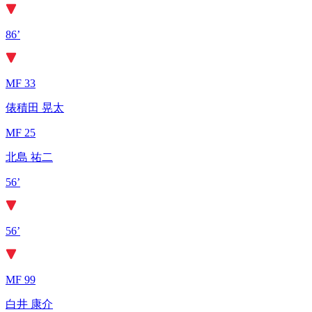
86’
MF 33
俵積田 晃太
MF 25
北島 祐二
56’
56’
MF 99
白井 康介