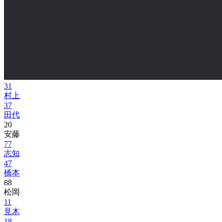
31
村上
37
田代
20
安藤
77
志知
47
橋本
88
松岡
11
見木
18