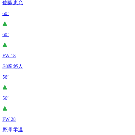
佐藤 恵允
60’
60’
FW 18
岩崎 悠人
56’
56’
FW 28
野澤 零温