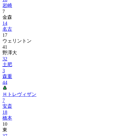
岩崎
7
金森
14
名古
17
ウェリントン
41
野澤大
32
土肥
3
森重
44
Ｈトレヴィザン
7
安斎
18
橋本
10
東
37