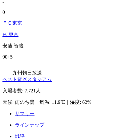
-
0
ＦＣ東京
FC東京
安藤 智哉
90+5'
九州朝日放送
ベスト電器スタジアム
入場者数
:
7,721人
天候
:
雨のち曇
｜
気温
:
11.9℃
｜
湿度
:
62%
サマリー
ラインナップ
戦評