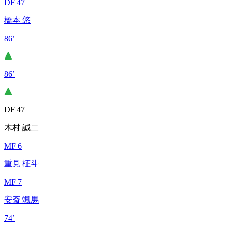
DF 47
橋本 悠
86’
86’
DF 47
木村 誠二
MF 6
重見 柾斗
MF 7
安斎 颯馬
74’