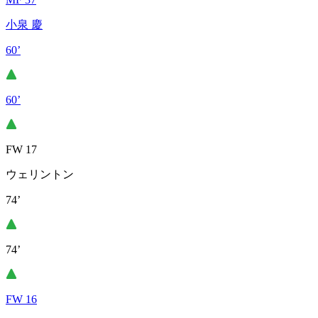
小泉 慶
60’
60’
FW 17
ウェリントン
74’
74’
FW 16