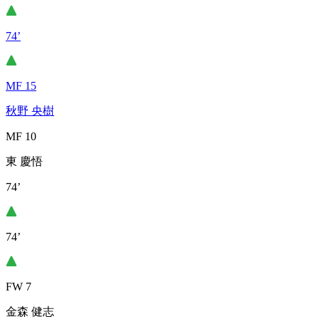
74’
MF 15
秋野 央樹
MF 10
東 慶悟
74’
74’
FW 7
金森 健志