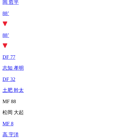
岡 哲平
88’
88’
DF 77
志知 孝明
DF 32
土肥 幹太
MF 88
松岡 大起
MF 8
高 宇洋