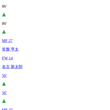
86’
86’
MF 27
常盤 亨太
FW 14
名古 新太郎
56’
56’
MF 37