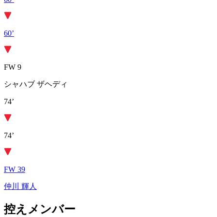
60’
FW 9
シャハブ ザヘディ
74’
74’
FW 39
仲川 輝人
控えメンバー