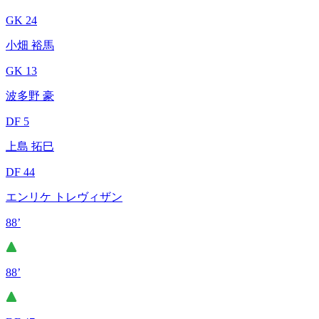
GK 24
小畑 裕馬
GK 13
波多野 豪
DF 5
上島 拓巳
DF 44
エンリケ トレヴィザン
88’
88’