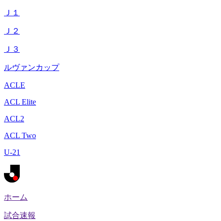
Ｊ１
Ｊ２
Ｊ３
ルヴァンカップ
ACLE
ACL Elite
ACL2
ACL Two
U-21
ホーム
試合速報