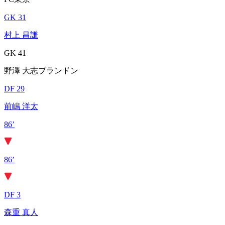
GK 31
村上 昌謙
GK 41
野澤 大志ブランドン
DF 29
前嶋 洋太
86’
86’
DF 3
森重 真人