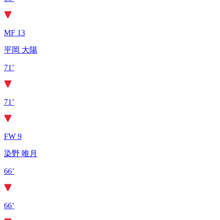
MF 13
平岡 大陽
71’
71’
FW 9
染野 唯月
66’
66’