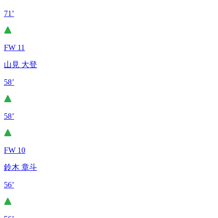
71’
FW 11
山見 大登
58’
58’
FW 10
鈴木 章斗
56’