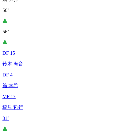
56’
56’
DF 15
鈴木 海音
DF 4
舘 幸希
MF 17
稲見 哲行
81’