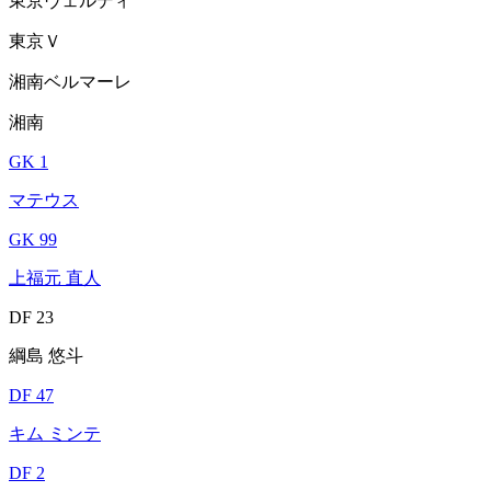
東京ヴェルディ
東京Ｖ
湘南ベルマーレ
湘南
GK 1
マテウス
GK 99
上福元 直人
DF 23
綱島 悠斗
DF 47
キム ミンテ
DF 2