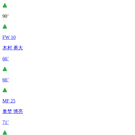
90’
FW 10
木村 勇大
66’
66’
MF 25
奥埜 博亮
71’