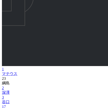
1
マテウス
23
綱島
2
深澤
3
谷口
17