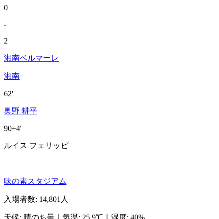
0
-
2
湘南ベルマーレ
湘南
62'
奥野 耕平
90+4'
ルイス フェリッピ
味の素スタジアム
入場者数
:
14,801人
天候
:
晴のち曇
｜
気温
:
25.9℃
｜
湿度
:
40%