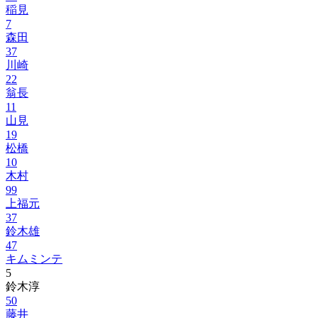
稲見
7
森田
37
川崎
22
翁長
11
山見
19
松橋
10
木村
99
上福元
37
鈴木雄
47
キムミンテ
5
鈴木淳
50
藤井