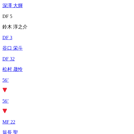
深澤 大輝
DF 5
鈴木 淳之介
DF 3
谷口 栄斗
DF 32
松村 晟怜
56’
56’
MF 22
翁長 聖