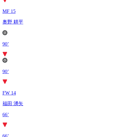
MF 15
奥野 耕平
90’
90’
FW 14
福田 湧矢
66’
66’