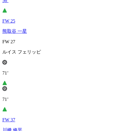
56’
FW 25
熊取谷 一星
FW 27
ルイス フェリッピ
71’
71’
FW 37
川﨑 修平