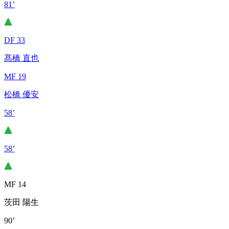
81’
DF 33
髙橋 直也
MF 19
松橋 優安
58’
58’
MF 14
茨田 陽生
90’