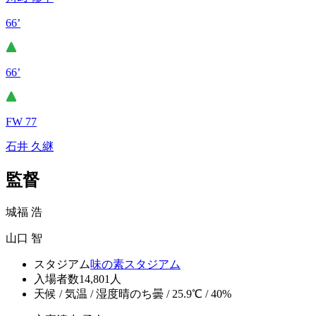
66’
66’
FW 77
石井 久継
監督
城福 浩
山口 智
スタジアム
味の素スタジアム
入場者数
14,801人
天候 / 気温 / 湿度
晴のち曇 / 25.9℃ / 40%