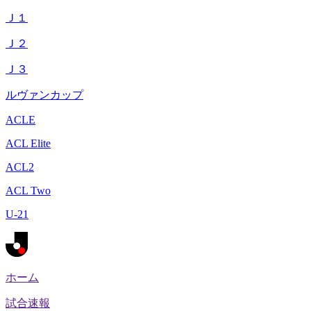
Ｊ１
Ｊ２
Ｊ３
ルヴァンカップ
ACLE
ACL Elite
ACL2
ACL Two
U-21
ホーム
試合速報