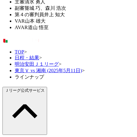
主審
清水 勇人
副審
聳城 巧、森川 浩次
第４の審判員
井上 知大
VAR
山本 雄大
AVAR
道山 悟至
TOP
>
日程・結果
>
明治安田Ｊ１リーグ
>
東京Ｖ vs 湘南 (2025年5月11日)
>
ラインナップ
Ｊリーグ公式サービス