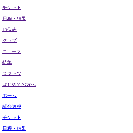
チケット
日程・結果
順位表
クラブ
ニュース
特集
スタッツ
はじめての方へ
ホーム
試合速報
チケット
日程・結果