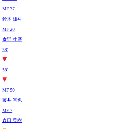
MF 37
鈴木 雄斗
MF 20
食野 壮磨
58’
58’
MF 50
藤井 智也
MF 7
森田 晃樹