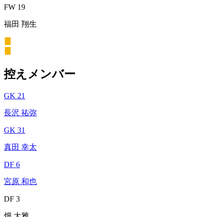
FW 19
福田 翔生
控えメンバー
GK 21
長沢 祐弥
GK 31
真田 幸太
DF 6
宮原 和也
DF 3
畑 大雅