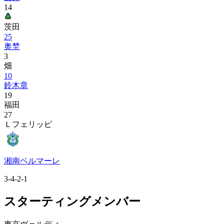
14
茨田
25
奥埜
3
畑
10
鈴木章
19
福田
27
Ｌフェリッピ
湘南ベルマーレ
3-4-2-1
スターティングメンバー