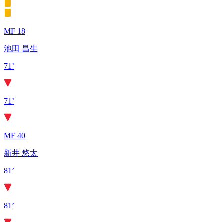
MF 18
池田 昌生
71’
71’
MF 40
新井 悠太
81’
81’