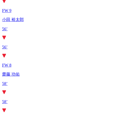
FW 9
小田 裕太郎
56’
56’
FW 8
齋藤 功佑
58’
58’