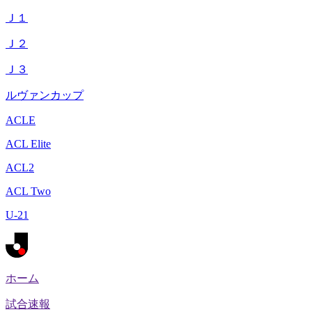
Ｊ１
Ｊ２
Ｊ３
ルヴァンカップ
ACLE
ACL Elite
ACL2
ACL Two
U-21
ホーム
試合速報