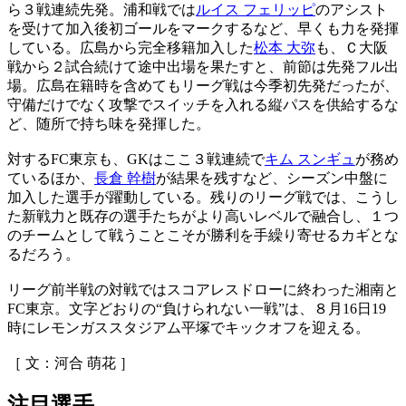
ら３戦連続先発。浦和戦では
ルイス フェリッピ
のアシスト
を受けて加入後初ゴールをマークするなど、早くも力を発揮
している。広島から完全移籍加入した
松本 大弥
も、Ｃ大阪
戦から２試合続けて途中出場を果たすと、前節は先発フル出
場。広島在籍時を含めてもリーグ戦は今季初先発だったが、
守備だけでなく攻撃でスイッチを入れる縦パスを供給するな
ど、随所で持ち味を発揮した。
対するFC東京も、GKはここ３戦連続で
キム スンギュ
が務め
ているほか、
長倉 幹樹
が結果を残すなど、シーズン中盤に
加入した選手が躍動している。残りのリーグ戦では、こうし
た新戦力と既存の選手たちがより高いレベルで融合し、１つ
のチームとして戦うことこそが勝利を手繰り寄せるカギとな
るだろう。
リーグ前半戦の対戦ではスコアレスドローに終わった湘南と
FC東京。文字どおりの“負けられない一戦”は、８月16日19
時にレモンガススタジアム平塚でキックオフを迎える。
［ 文：河合 萌花 ］
注目選手