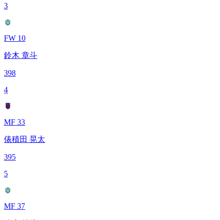
3
FW 10
鈴木 章斗
398
4
MF 33
俵積田 晃太
395
5
MF 37