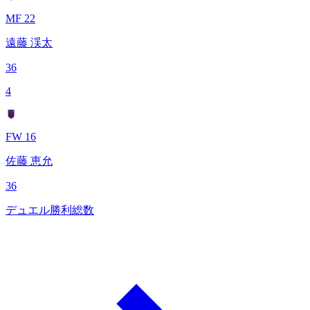
MF 22
遠藤 渓太
36
4
FW 16
佐藤 恵允
36
デュエル勝利総数