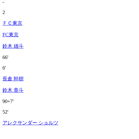
-
2
ＦＣ東京
FC東京
鈴木 雄斗
66'
6'
長倉 幹樹
鈴木 章斗
90+7'
52'
アレクサンダー ショルツ