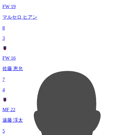
FW 19
マルセロ ヒアン
8
3
FW 16
佐藤 恵允
7
4
MF 22
遠藤 渓太
5