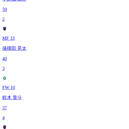
59
2
MF 33
俵積田 晃太
40
3
FW 10
鈴木 章斗
37
4