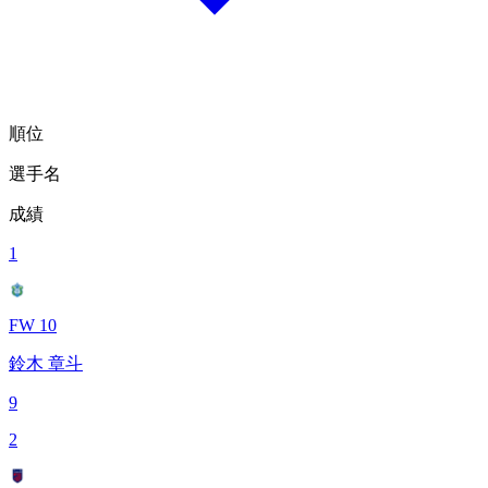
順位
選手名
成績
1
FW 10
鈴木 章斗
9
2