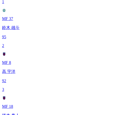
1
MF 37
鈴木 雄斗
95
2
MF 8
高 宇洋
92
3
MF 18