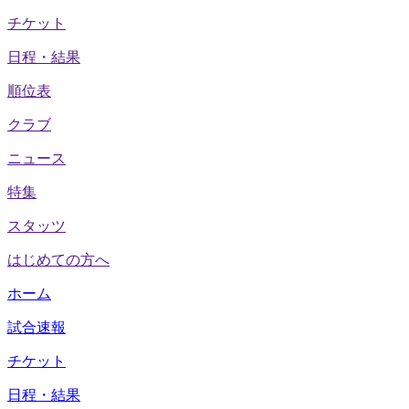
チケット
日程・結果
順位表
クラブ
ニュース
特集
スタッツ
はじめての方へ
ホーム
試合速報
チケット
日程・結果