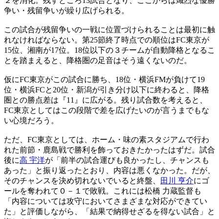
２を消化。残すところ13試合となり、ここからは熾烈な優勝
争い・残留争いが繰り広げられる。
この試合が残留争いの一戦に位置づけられることは最初に触
れなければならない。第25節終了時点での順位はFC東京が
15位、湘南が17位。18位以下の３チームが自動降格となるこ
とを踏まえると、降格圏の足音はそう遠くないのだ。
仮にFC東京がこの試合に勝ち、18位・横浜FMが負けて19
位・横浜FCと20位・新潟が引き分け以下に終わると、降格
圏との勝点差は『11』に広がる。残り試合数を考えると、
FC東京としてはこの段階で差を広げたいのが言うまでもな
い心境だろう。
ただ、FC東京としては、ホーム・味の素スタジアムで行わ
れた前節・鹿島戦で勝利を飾っておきたかったはずだ。試合
後に
高 宇洋
が「前半の試合運びも良かったし、チャンスも
あった」と振り返ったとおり、内容は悪くなかった。だが、
そのチャンスを決め切れないでいると終盤、
田川 亨介
にゴ
ールを奪われて０－１で敗戦。これには松橋 力蔵監督も
「内容については攻守においてさまざまな対応ができてい
た」と評価しながら、「結果で納得せざるを得ない試合」と