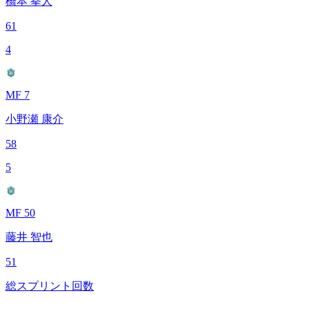
橋本 拳人
61
4
MF 7
小野瀬 康介
58
5
MF 50
藤井 智也
51
総スプリント回数