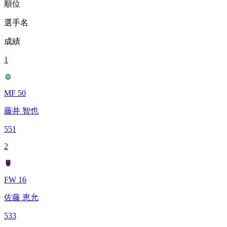
順位
選手名
成績
1
MF 50
藤井 智也
551
2
FW 16
佐藤 恵允
533