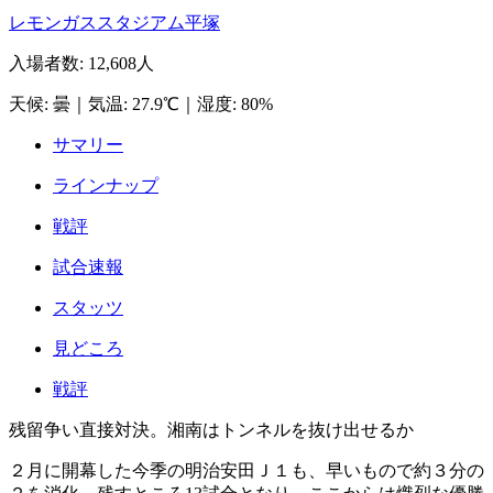
レモンガススタジアム平塚
入場者数
:
12,608人
天候
:
曇
｜
気温
:
27.9℃
｜
湿度
:
80%
サマリー
ラインナップ
戦評
試合速報
スタッツ
見どころ
戦評
残留争い直接対決。湘南はトンネルを抜け出せるか
２月に開幕した今季の明治安田Ｊ１も、早いもので約３分の