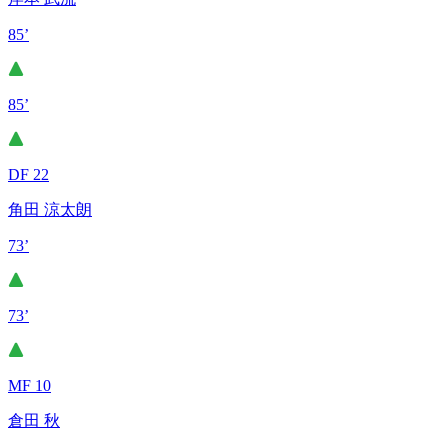
85’
85’
DF 22
角田 涼太朗
73’
73’
MF 10
倉田 秋