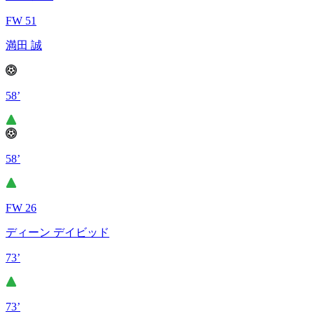
FW 51
満田 誠
58’
58’
FW 26
ディーン デイビッド
73’
73’