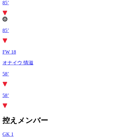
85’
85’
FW 18
オナイウ 情滋
58’
58’
控えメンバー
GK 1