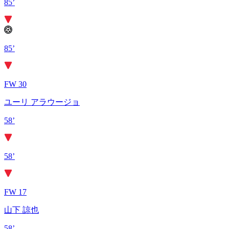
85’
85’
FW 30
ユーリ アラウージョ
58’
58’
FW 17
山下 諒也
58’