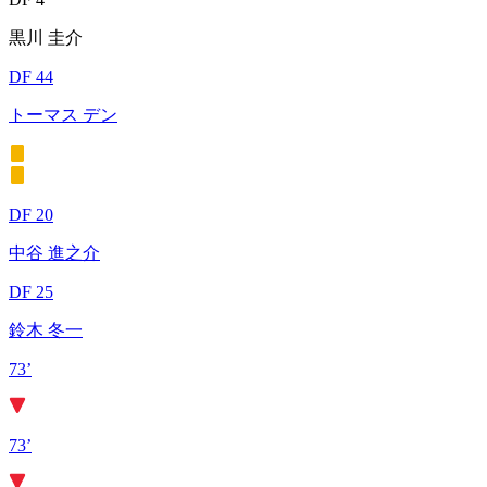
黒川 圭介
DF 44
トーマス デン
DF 20
中谷 進之介
DF 25
鈴木 冬一
73’
73’