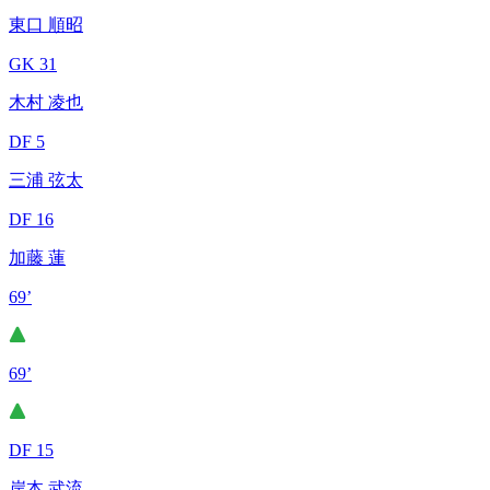
東口 順昭
GK 31
木村 凌也
DF 5
三浦 弦太
DF 16
加藤 蓮
69’
69’
DF 15
岸本 武流