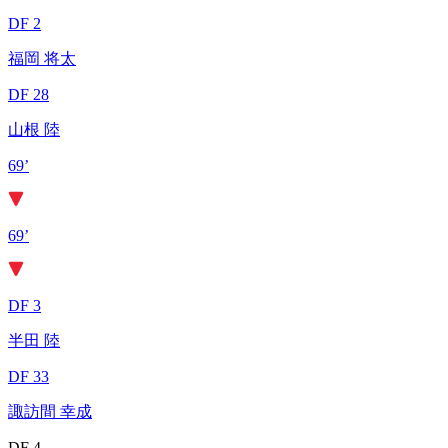
DF 2
福岡 将太
DF 28
山根 陸
69’
69’
DF 3
半田 陸
DF 33
諏訪間 幸成
DF 4