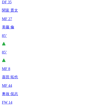
DF 35
関富 貫太
MF 27
美藤 倫
85’
85’
MF 8
喜田 拓也
MF 44
奥抜 侃志
FW 14