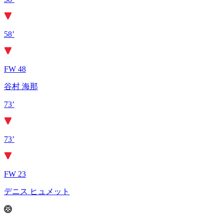
58’
FW 48
谷村 海那
73’
73’
FW 23
デニス ヒュメット