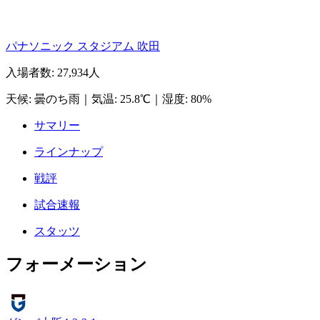
パナソニック スタジアム 吹田
入場者数
:
27,934人
天候
:
曇のち雨
｜
気温
:
25.8℃
｜
湿度
:
80%
サマリー
ラインナップ
戦評
試合速報
スタッツ
フォーメーション