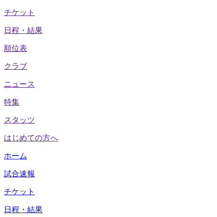
チケット
日程・結果
順位表
クラブ
ニュース
特集
スタッツ
はじめての方へ
ホーム
試合速報
チケット
日程・結果