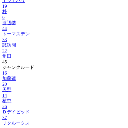
Ｉジェバリ
19
朴
6
渡辺皓
44
トーマスデン
33
諏訪間
22
角田
45
ジャンクルード
16
加藤蓮
20
天野
14
植中
26
Ｄデイビッド
37
Ｊクルークス