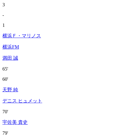
3
-
1
横浜Ｆ・マリノス
横浜FM
満田 誠
65'
60'
天野 純
デニス ヒュメット
70'
宇佐美 貴史
79'