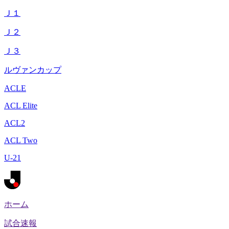
Ｊ１
Ｊ２
Ｊ３
ルヴァンカップ
ACLE
ACL Elite
ACL2
ACL Two
U-21
ホーム
試合速報