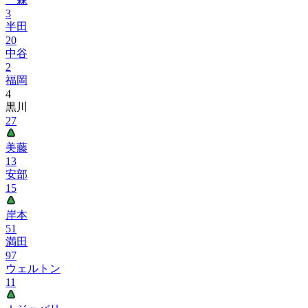
3
半田
20
中谷
2
福岡
4
黒川
27
美藤
13
安部
15
岸本
51
満田
97
ウェルトン
11