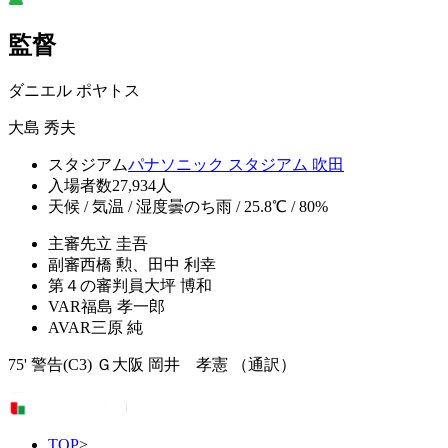
監督
ダニエル ポヤトス
大島 秀夫
スタジアム
パナソニック スタジアム 吹田
入場者数
27,934人
天候 / 気温 / 湿度
曇のち雨 / 25.8℃ / 80%
主審
先立 圭吾
副審
西橋 勲、田中 利幸
第４の審判員
大坪 博和
VAR
福島 孝一郎
AVAR
三原 純
75' 警告(C3) Ｇ大阪 岡井 孝憲 （通訳）
TOP
>