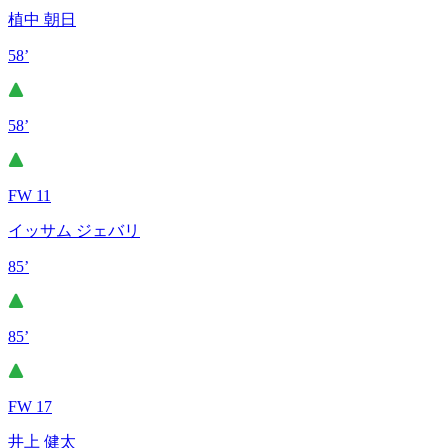
植中 朝日
58’
58’
FW 11
イッサム ジェバリ
85’
85’
FW 17
井上 健太