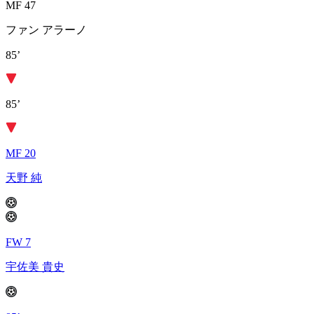
MF 47
ファン アラーノ
85’
85’
MF 20
天野 純
FW 7
宇佐美 貴史