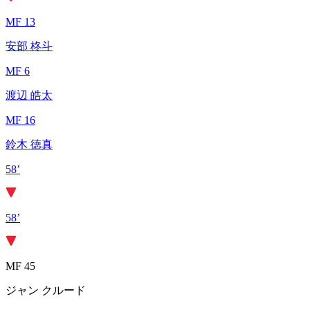
MF 13
安部 柊斗
MF 6
渡辺 皓太
MF 16
鈴木 徳真
58’
58’
MF 45
ジャン クルード