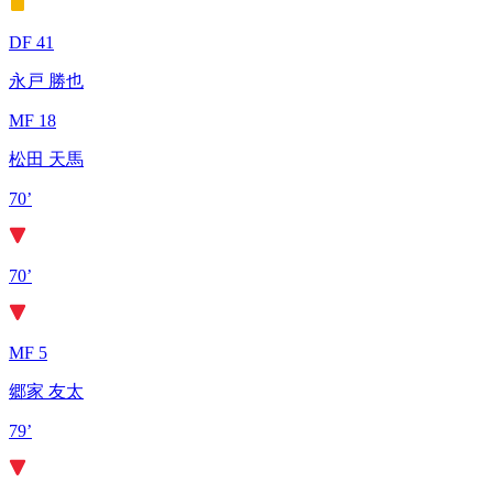
DF 41
永戸 勝也
MF 18
松田 天馬
70’
70’
MF 5
郷家 友太
79’