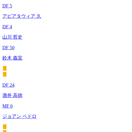
DF 5
アピアタウィア 久
DF 4
山川 哲史
DF 50
鈴木 義宜
DF 24
酒井 高徳
MF 6
ジョアン ペドロ