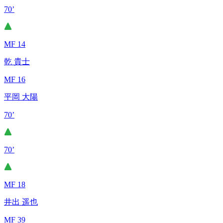
70’
MF 14
乾 貴士
MF 16
平岡 大陽
70’
70’
MF 18
井出 遥也
MF 39