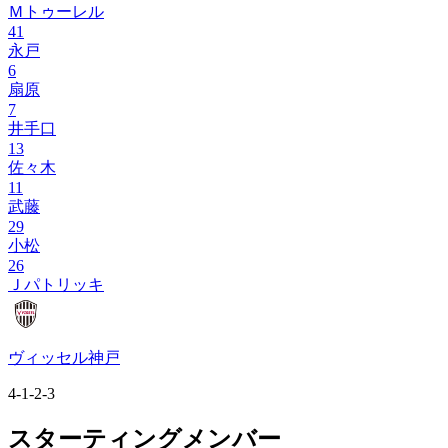
Ｍトゥーレル
41
永戸
6
扇原
7
井手口
13
佐々木
11
武藤
29
小松
26
Ｊパトリッキ
ヴィッセル神戸
4-1-2-3
スターティングメンバー