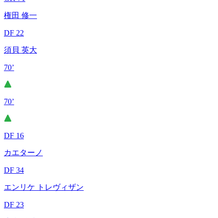
権田 修一
DF 22
須貝 英大
70’
70’
DF 16
カエターノ
DF 34
エンリケ トレヴィザン
DF 23