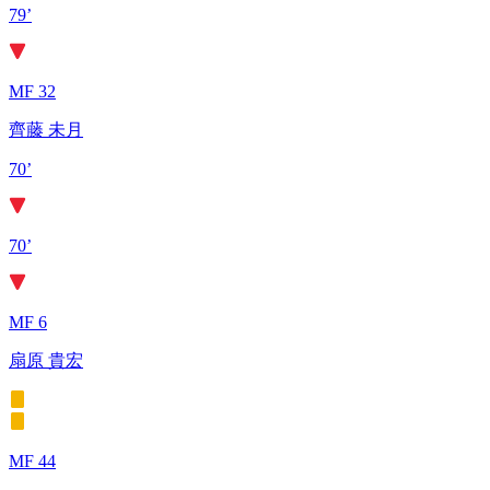
79’
MF 32
齊藤 未月
70’
70’
MF 6
扇原 貴宏
MF 44