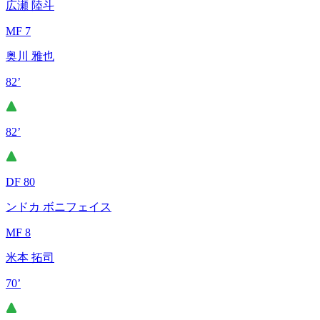
広瀬 陸斗
MF 7
奥川 雅也
82’
82’
DF 80
ンドカ ボニフェイス
MF 8
米本 拓司
70’