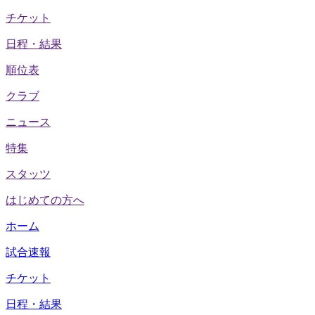
チケット
日程・結果
順位表
クラブ
ニュース
特集
スタッツ
はじめての方へ
ホーム
試合速報
チケット
日程・結果