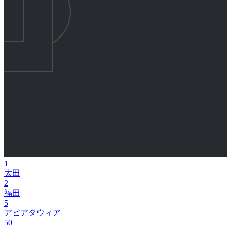
1
太田
2
福田
5
アピアタウィア
50