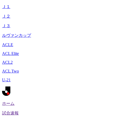
Ｊ１
Ｊ２
Ｊ３
ルヴァンカップ
ACLE
ACL Elite
ACL2
ACL Two
U-21
ホーム
試合速報