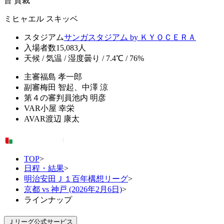
曺 貴裁
ミヒャエル スキッベ
スタジアム
サンガスタジアム by ＫＹＯＣＥＲＡ
入場者数
15,083人
天候 / 気温 / 湿度
曇り / 7.4℃ / 76%
主審
福島 孝一郎
副審
梅田 智起、中澤 涼
第４の審判員
池内 明彦
VAR
小屋 幸栄
AVAR
渡辺 康太
TOP
>
日程・結果
>
明治安田Ｊ１百年構想リーグ
>
京都 vs 神戸 (2026年2月6日)
>
ラインナップ
Ｊリーグ公式サービス