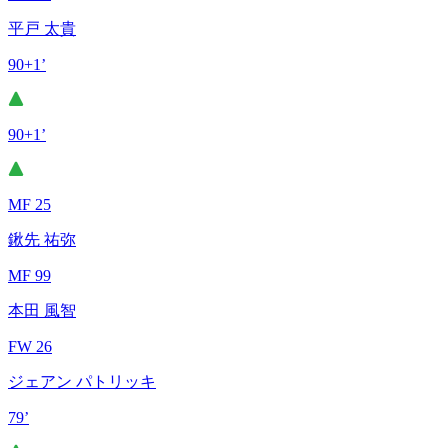
平戸 太貴
90+1’
90+1’
MF 25
鍬先 祐弥
MF 99
本田 風智
FW 26
ジェアン パトリッキ
79’