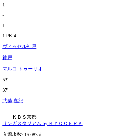
1
-
1
1 PK 4
ヴィッセル神戸
神戸
マルコ トゥーリオ
53'
37'
武藤 嘉紀
ＫＢＳ京都
サンガスタジアム by ＫＹＯＣＥＲＡ
入場者数
:
15,083人