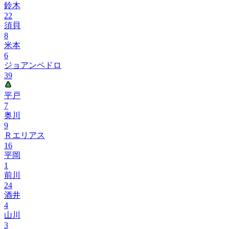
鈴木
22
須貝
8
米本
6
ジョアンペドロ
39
平戸
7
奥川
9
Ｒエリアス
16
平岡
1
前川
24
酒井
4
山川
3