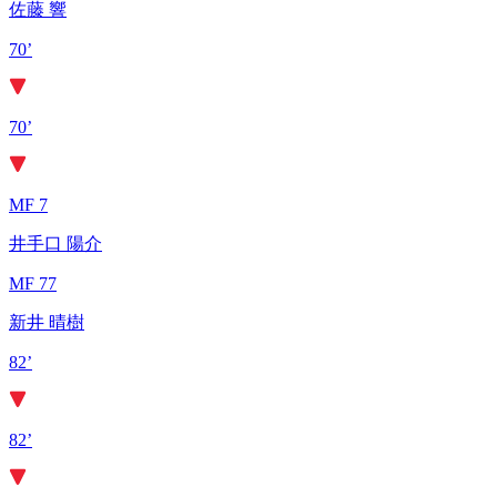
佐藤 響
70’
70’
MF 7
井手口 陽介
MF 77
新井 晴樹
82’
82’