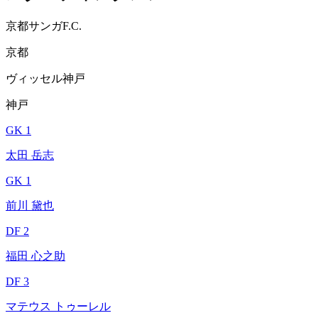
京都サンガF.C.
京都
ヴィッセル神戸
神戸
GK 1
太田 岳志
GK 1
前川 黛也
DF 2
福田 心之助
DF 3
マテウス トゥーレル