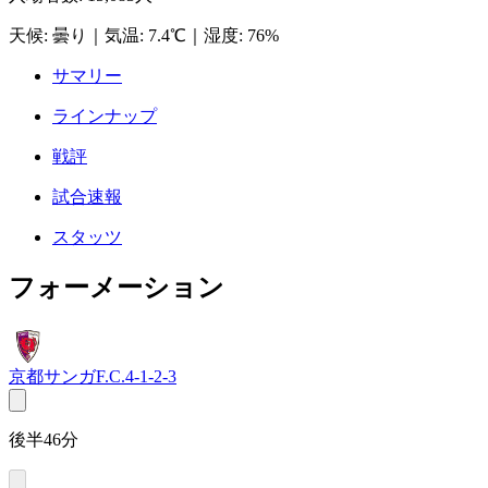
天候
:
曇り
｜
気温
:
7.4℃
｜
湿度
:
76%
サマリー
ラインナップ
戦評
試合速報
スタッツ
フォーメーション
京都サンガF.C.
4-1-2-3
後半46分