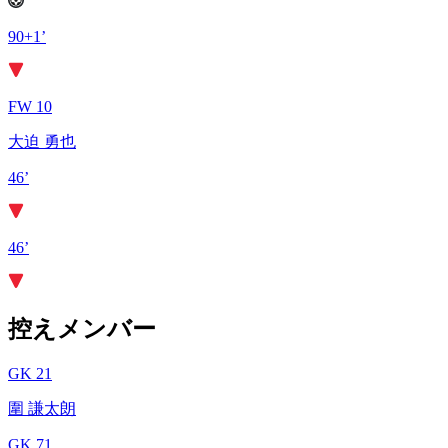
90+1’
FW 10
大迫 勇也
46’
46’
控えメンバー
GK 21
圍 謙太朗
GK 71