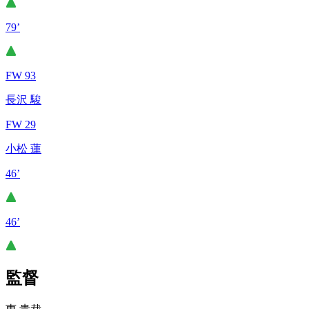
79’
FW 93
長沢 駿
FW 29
小松 蓮
46’
46’
監督