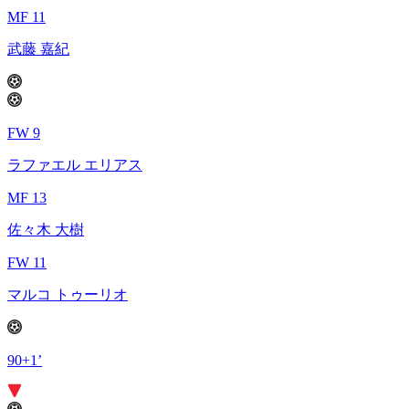
MF 11
武藤 嘉紀
FW 9
ラファエル エリアス
MF 13
佐々木 大樹
FW 11
マルコ トゥーリオ
90+1’