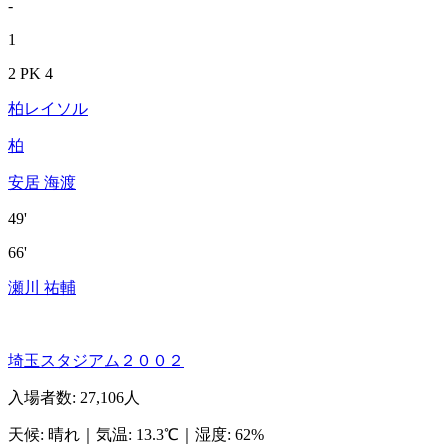
-
1
2 PK 4
柏レイソル
柏
安居 海渡
49'
66'
瀬川 祐輔
埼玉スタジアム２００２
入場者数
:
27,106人
天候
:
晴れ
｜
気温
:
13.3℃
｜
湿度
:
62%