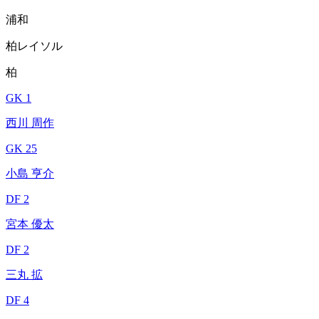
浦和
柏レイソル
柏
GK 1
西川 周作
GK 25
小島 亨介
DF 2
宮本 優太
DF 2
三丸 拡
DF 4