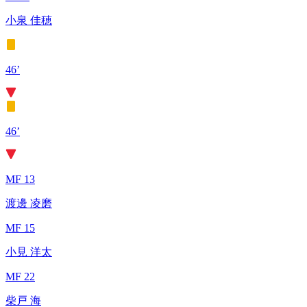
小泉 佳穂
46’
46’
MF 13
渡邊 凌磨
MF 15
小見 洋太
MF 22
柴戸 海