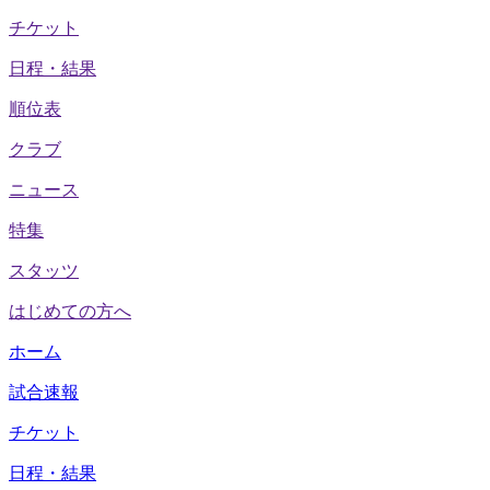
チケット
日程・結果
順位表
クラブ
ニュース
特集
スタッツ
はじめての方へ
ホーム
試合速報
チケット
日程・結果