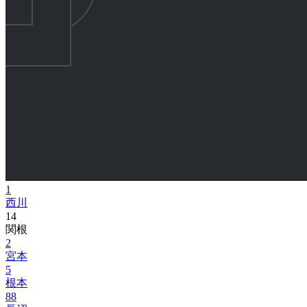
1
西川
14
関根
2
宮本
5
根本
88