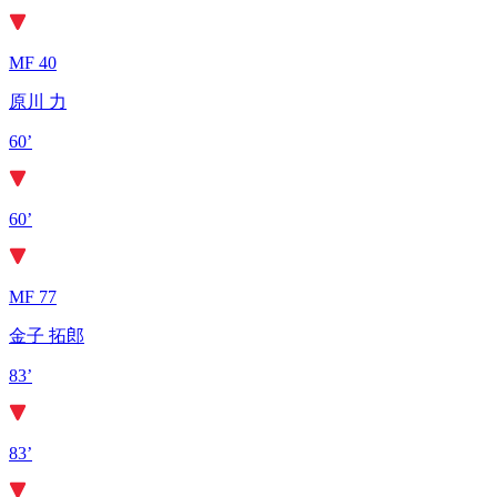
MF 40
原川 力
60’
60’
MF 77
金子 拓郎
83’
83’