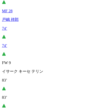
MF 28
戸嶋 祥郎
74’
74’
FW 9
イサーク キーセ テリン
83’
83’