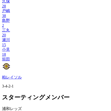
久保
28
戸嶋
38
島野
2
三丸
20
瀬川
15
小見
18
垣田
柏レイソル
3-4-2-1
スターティングメンバー
浦和レッズ