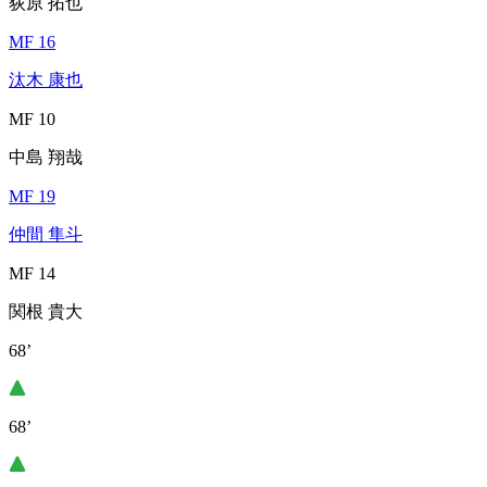
荻原 拓也
MF 16
汰木 康也
MF 10
中島 翔哉
MF 19
仲間 隼斗
MF 14
関根 貴大
68’
68’