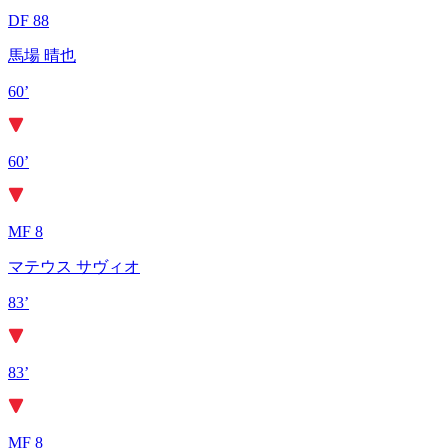
DF 88
馬場 晴也
60’
60’
MF 8
マテウス サヴィオ
83’
83’
MF 8