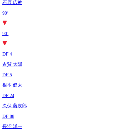
石原 広教
90’
90’
DF 4
古賀 太陽
DF 5
根本 健太
DF 24
久保 藤次郎
DF 88
長沼 洋一