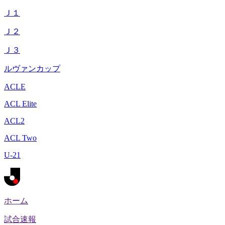
Ｊ１
Ｊ２
Ｊ３
ルヴァンカップ
ACLE
ACL Elite
ACL2
ACL Two
U-21
ホーム
試合速報