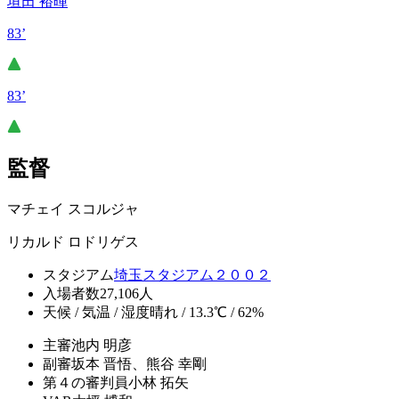
垣田 裕暉
83’
83’
監督
マチェイ スコルジャ
リカルド ロドリゲス
スタジアム
埼玉スタジアム２００２
入場者数
27,106人
天候 / 気温 / 湿度
晴れ / 13.3℃ / 62%
主審
池内 明彦
副審
坂本 晋悟、熊谷 幸剛
第４の審判員
小林 拓矢