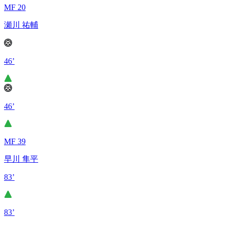
MF 20
瀬川 祐輔
46’
46’
MF 39
早川 隼平
83’
83’