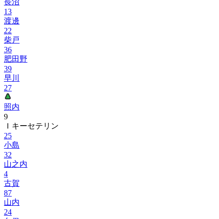
長沼
13
渡邊
22
柴戸
36
肥田野
39
早川
27
照内
9
Ｉキーセテリン
25
小島
32
山之内
4
古賀
87
山内
24