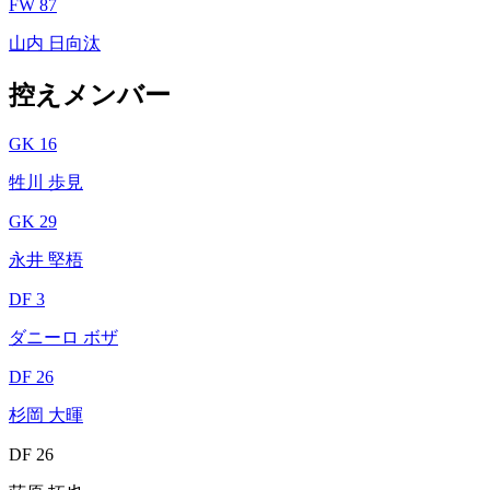
FW 87
山内 日向汰
控えメンバー
GK 16
牲川 歩見
GK 29
永井 堅梧
DF 3
ダニーロ ボザ
DF 26
杉岡 大暉
DF 26