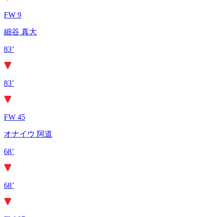
FW 9
細谷 真大
83’
83’
FW 45
オナイウ 阿道
68’
68’