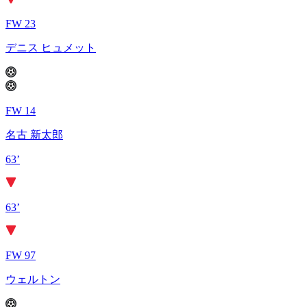
FW 23
デニス ヒュメット
FW 14
名古 新太郎
63’
63’
FW 97
ウェルトン