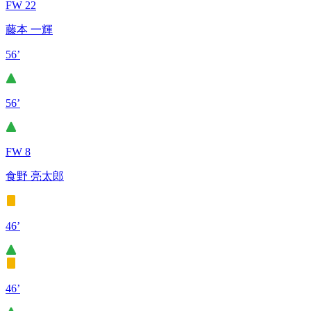
FW 22
藤本 一輝
56’
56’
FW 8
食野 亮太郎
46’
46’