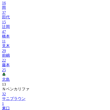
16
岡
37
田代
15
辻岡
47
橋本
11
見木
29
前嶋
22
藤本
25
北島
13
Ｎベンカリファ
32
サニブラウン
1
東口