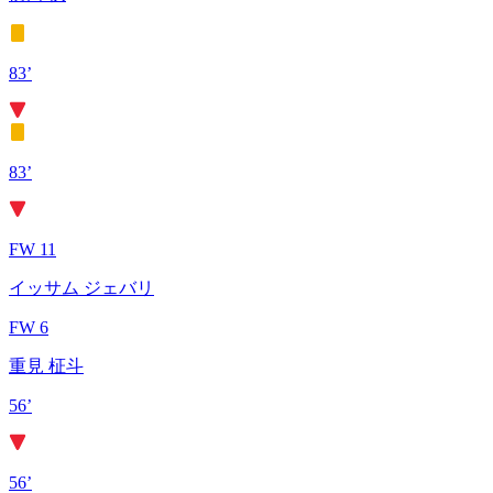
83’
83’
FW 11
イッサム ジェバリ
FW 6
重見 柾斗
56’
56’