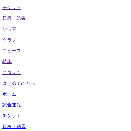
チケット
日程・結果
順位表
クラブ
ニュース
特集
スタッツ
はじめての方へ
ホーム
試合速報
チケット
日程・結果