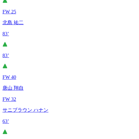
FW 25
北島 祐二
83’
83’
FW 40
唐山 翔自
FW 32
サニブラウン ハナン
63’