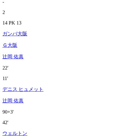
-
2
14 PK 13
ガンバ大阪
Ｇ大阪
辻岡 佑真
22'
11'
デニス ヒュメット
辻岡 佑真
90+3'
42'
ウェルトン