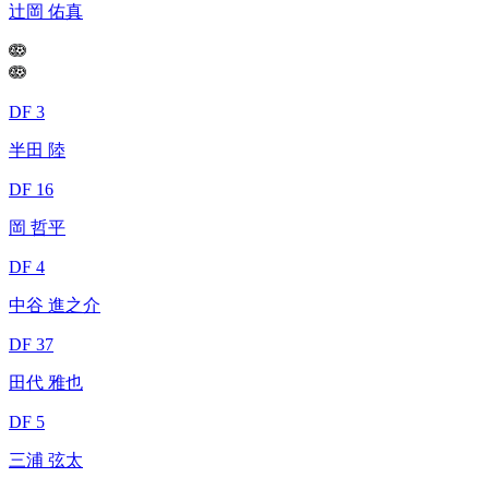
辻岡 佑真
DF 3
半田 陸
DF 16
岡 哲平
DF 4
中谷 進之介
DF 37
田代 雅也
DF 5
三浦 弦太