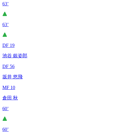
63’
63’
DF 19
池谷 銀姿郎
DF 56
坂井 悠飛
MF 10
倉田 秋
60’
60’