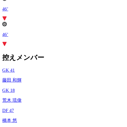
46’
46’
控えメンバー
GK 41
藤田 和輝
GK 18
荒木 琉偉
DF 47
橋本 悠