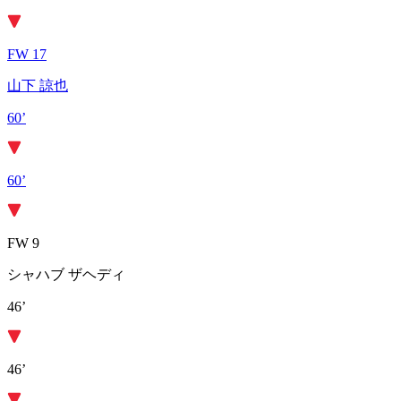
FW 17
山下 諒也
60’
60’
FW 9
シャハブ ザヘディ
46’
46’