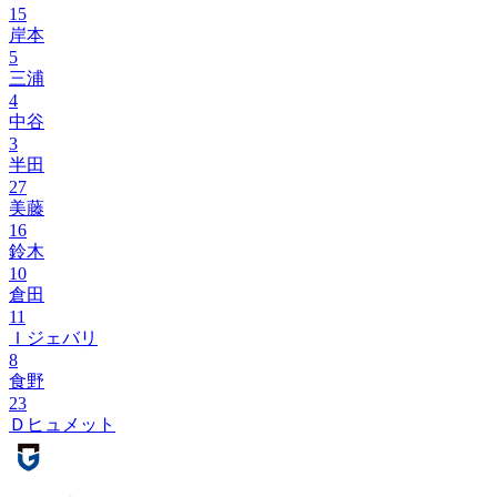
15
岸本
5
三浦
4
中谷
3
半田
27
美藤
16
鈴木
10
倉田
11
Ｉジェバリ
8
食野
23
Ｄヒュメット