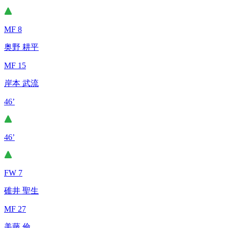
MF 8
奥野 耕平
MF 15
岸本 武流
46’
46’
FW 7
碓井 聖生
MF 27
美藤 倫