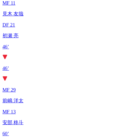
MF 11
見木 友哉
DF 21
初瀬 亮
46’
46’
MF 29
前嶋 洋太
MF 13
安部 柊斗
60’