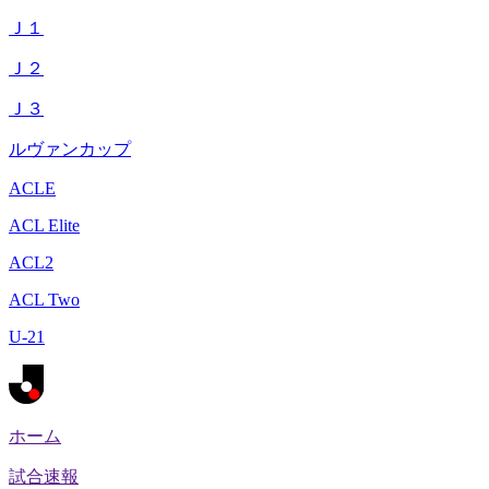
Ｊ１
Ｊ２
Ｊ３
ルヴァンカップ
ACLE
ACL Elite
ACL2
ACL Two
U-21
ホーム
試合速報