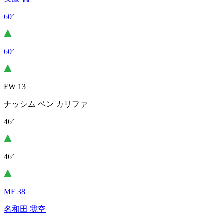
60’
60’
FW 13
ナッシム ベン カリファ
46’
46’
MF 38
名和田 我空