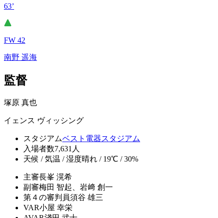
63’
FW 42
南野 遥海
監督
塚原 真也
イェンス ヴィッシング
スタジアム
ベスト電器スタジアム
入場者数
7,631人
天候 / 気温 / 湿度
晴れ / 19℃ / 30%
主審
長峯 滉希
副審
梅田 智起、岩﨑 創一
第４の審判員
須谷 雄三
VAR
小屋 幸栄
AVAR
淺田 武士