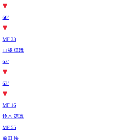
60’
MF 33
山脇 樺織
63’
63’
MF 16
鈴木 徳真
MF 55
前田 快