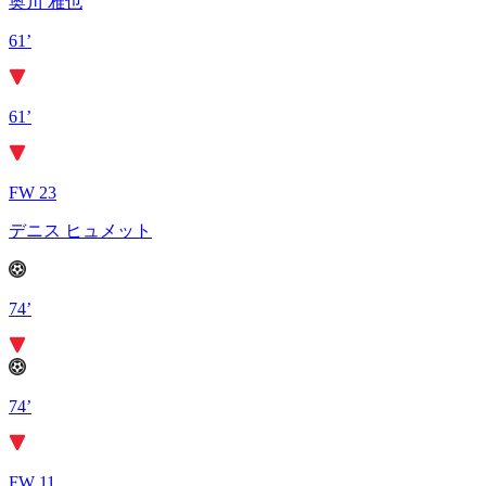
奥川 雅也
61’
61’
FW 23
デニス ヒュメット
74’
74’
FW 11