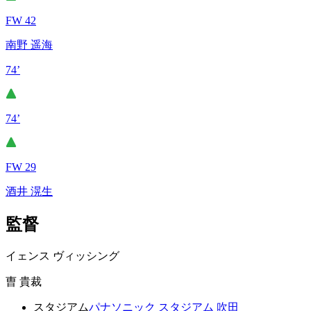
FW 42
南野 遥海
74’
74’
FW 29
酒井 滉生
監督
イェンス ヴィッシング
曺 貴裁
スタジアム
パナソニック スタジアム 吹田