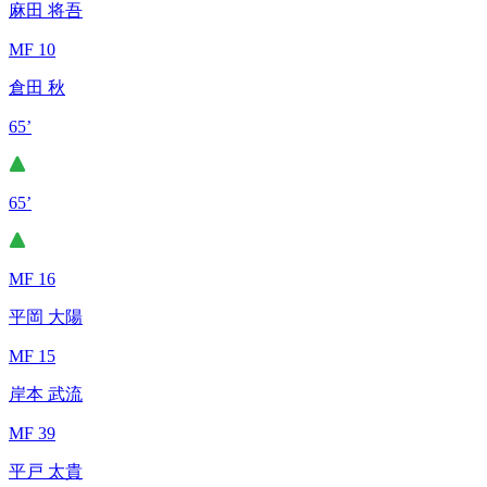
麻田 将吾
MF 10
倉田 秋
65’
65’
MF 16
平岡 大陽
MF 15
岸本 武流
MF 39
平戸 太貴