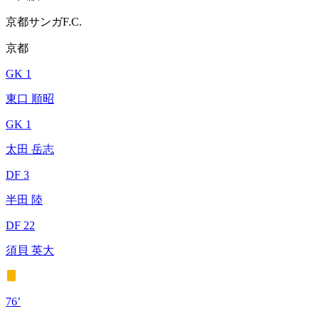
京都サンガF.C.
京都
GK 1
東口 順昭
GK 1
太田 岳志
DF 3
半田 陸
DF 22
須貝 英大
76’