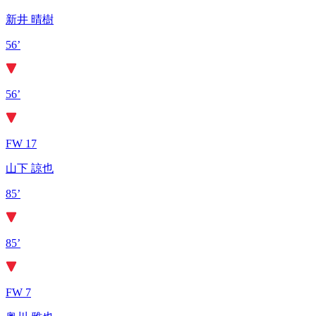
新井 晴樹
56’
56’
FW 17
山下 諒也
85’
85’
FW 7