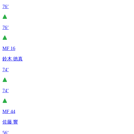
76’
76’
MF 16
鈴木 徳真
74’
74’
MF 44
佐藤 響
56’