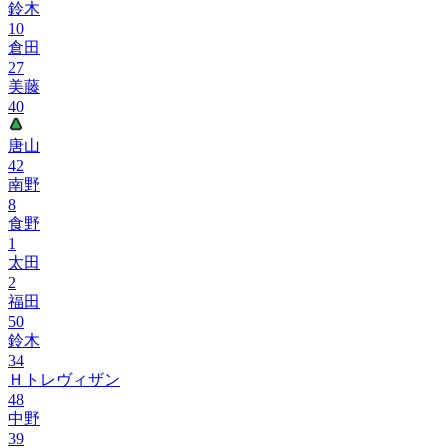
鈴木
10
倉田
27
美藤
40
唐山
42
南野
8
食野
1
太田
2
福田
50
鈴木
34
Ｈトレヴィザン
48
中野
39