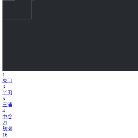
1
東口
3
半田
5
三浦
4
中谷
21
初瀬
16