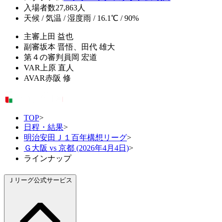
入場者数
27,863人
天候 / 気温 / 湿度
雨 / 16.1℃ / 90%
主審
上田 益也
副審
坂本 晋悟、田代 雄大
第４の審判員
岡 宏道
VAR
上原 直人
AVAR
赤阪 修
TOP
>
日程・結果
>
明治安田Ｊ１百年構想リーグ
>
Ｇ大阪 vs 京都 (2026年4月4日)
>
ラインナップ
Ｊリーグ公式サービス