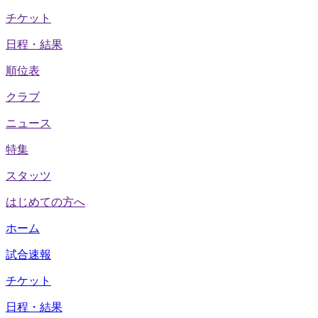
チケット
日程・結果
順位表
クラブ
ニュース
特集
スタッツ
はじめての方へ
ホーム
試合速報
チケット
日程・結果