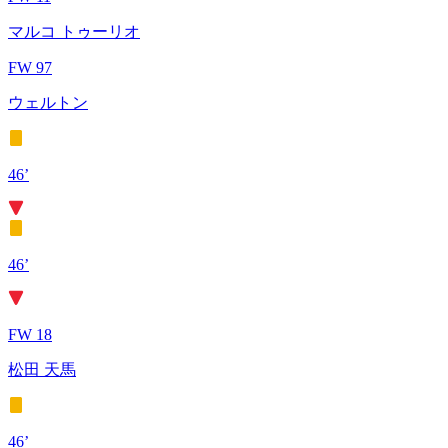
マルコ トゥーリオ
FW 97
ウェルトン
46’
46’
FW 18
松田 天馬
46’