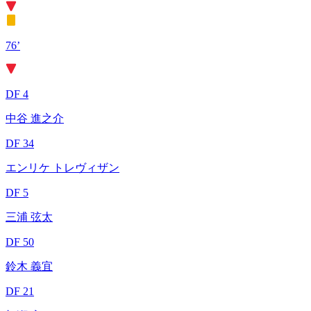
76’
DF 4
中谷 進之介
DF 34
エンリケ トレヴィザン
DF 5
三浦 弦太
DF 50
鈴木 義宜
DF 21