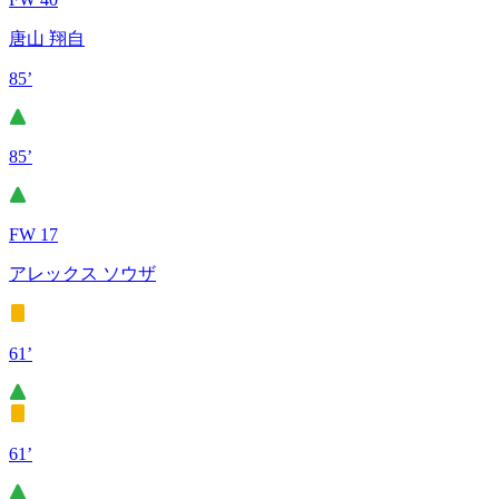
唐山 翔自
85’
85’
FW 17
アレックス ソウザ
61’
61’