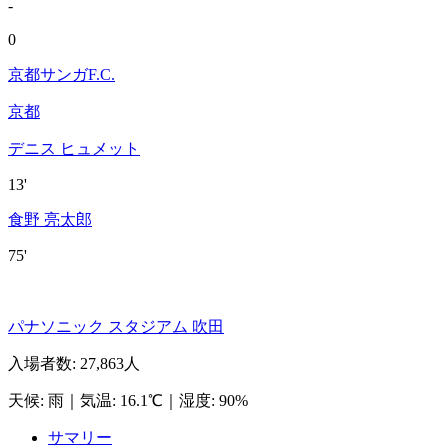
-
0
京都サンガF.C.
京都
デニス ヒュメット
13'
食野 亮太郎
75'
パナソニック スタジアム 吹田
入場者数
:
27,863人
天候
:
雨
｜
気温
:
16.1℃
｜
湿度
:
90%
サマリー