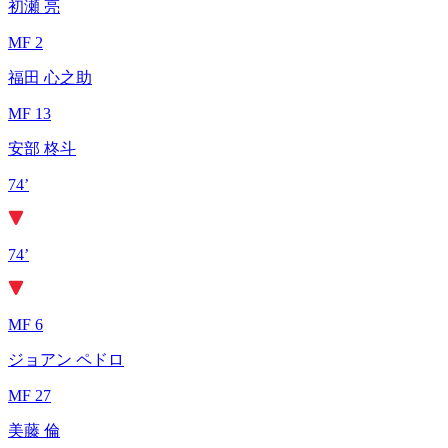
初瀬 亮
MF 2
福田 心之助
MF 13
安部 柊斗
74’
74’
MF 6
ジョアン ペドロ
MF 27
美藤 倫