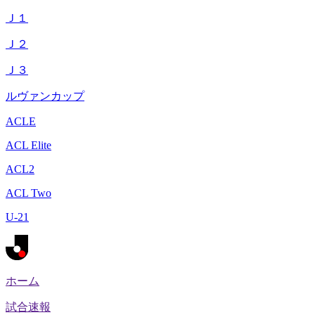
Ｊ１
Ｊ２
Ｊ３
ルヴァンカップ
ACLE
ACL Elite
ACL2
ACL Two
U-21
ホーム
試合速報