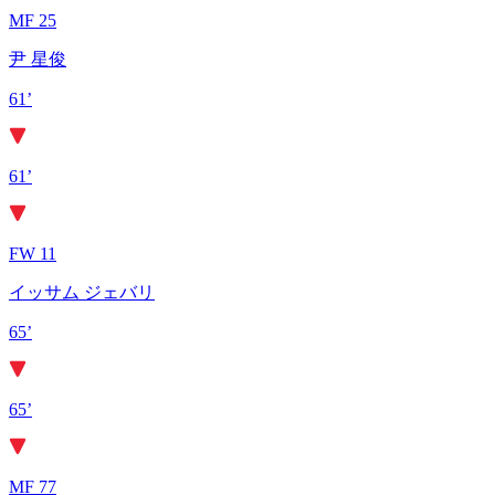
MF 25
尹 星俊
61’
61’
FW 11
イッサム ジェバリ
65’
65’
MF 77