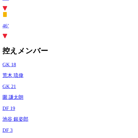
46’
控えメンバー
GK 18
荒木 琉偉
GK 21
圍 謙太朗
DF 19
池谷 銀姿郎
DF 3