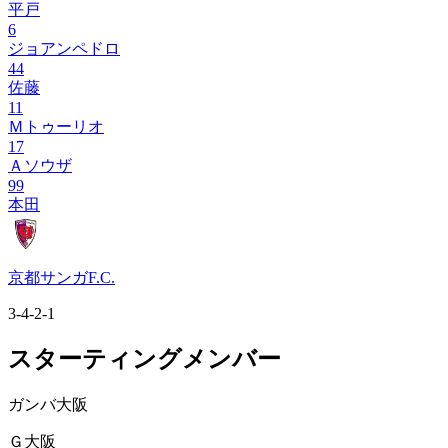
平戸
6
ジョアンペドロ
44
佐藤
11
Ｍトゥーリオ
17
Ａソウザ
99
本田
京都サンガF.C.
3-4-2-1
スターティングメンバー
ガンバ大阪
Ｇ大阪