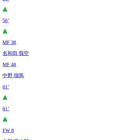
56’
MF 38
名和田 我空
MF 48
中野 瑠馬
61’
61’
FW 8