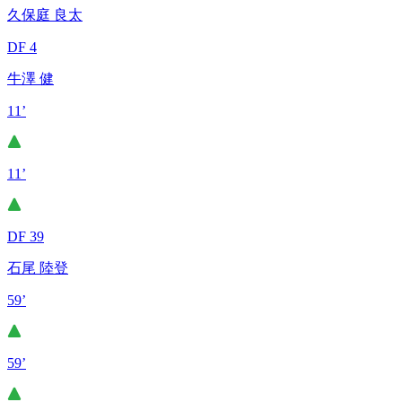
久保庭 良太
DF 4
牛澤 健
11’
11’
DF 39
石尾 陸登
59’
59’