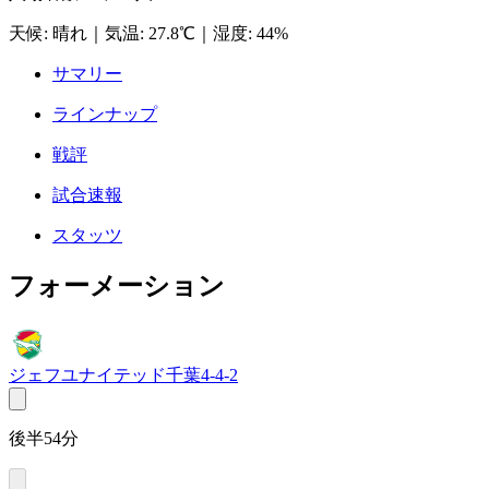
天候
:
晴れ
｜
気温
:
27.8℃
｜
湿度
:
44%
サマリー
ラインナップ
戦評
試合速報
スタッツ
フォーメーション
ジェフユナイテッド千葉
4-4-2
後半54分