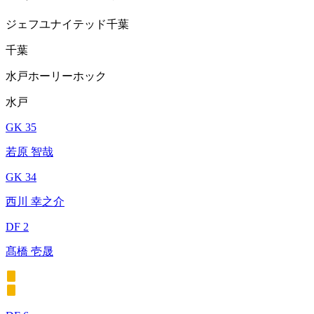
ジェフユナイテッド千葉
千葉
水戸ホーリーホック
水戸
GK 35
若原 智哉
GK 34
西川 幸之介
DF 2
髙橋 壱晟