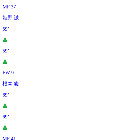
MF 37
姫野 誠
59’
59’
FW 9
根本 凌
69’
69’
MF 41