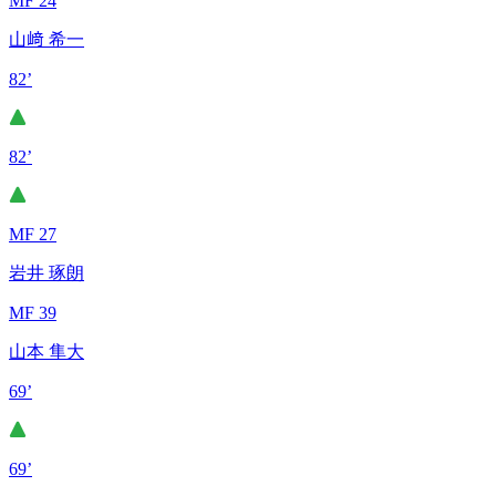
MF 24
山﨑 希一
82’
82’
MF 27
岩井 琢朗
MF 39
山本 隼大
69’
69’