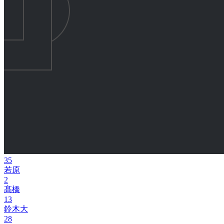
35
若原
2
髙橋
13
鈴木大
28