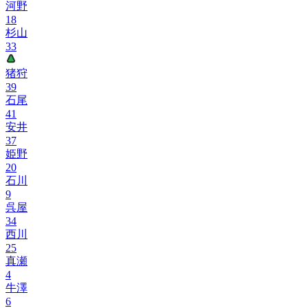
河野
18
杉山
33
猪狩
39
石尾
41
安井
37
姫野
20
石川
9
呉屋
34
西川
25
真瀬
4
牛澤
6