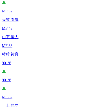
MF 32
天笠 泰輝
MF 48
山下 優人
MF 33
猪狩 祐真
90+9’
90+9’
MF 82
川上 航立