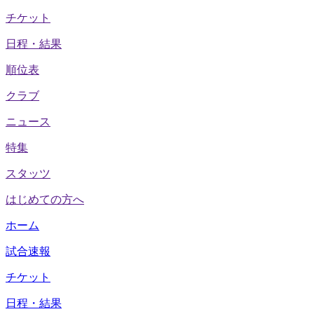
チケット
日程・結果
順位表
クラブ
ニュース
特集
スタッツ
はじめての方へ
ホーム
試合速報
チケット
日程・結果