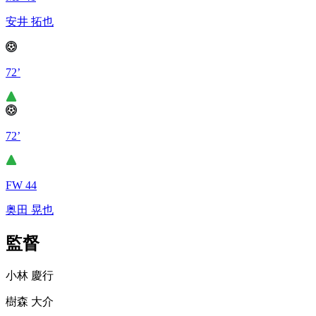
安井 拓也
72’
72’
FW 44
奥田 晃也
監督
小林 慶行
樹森 大介