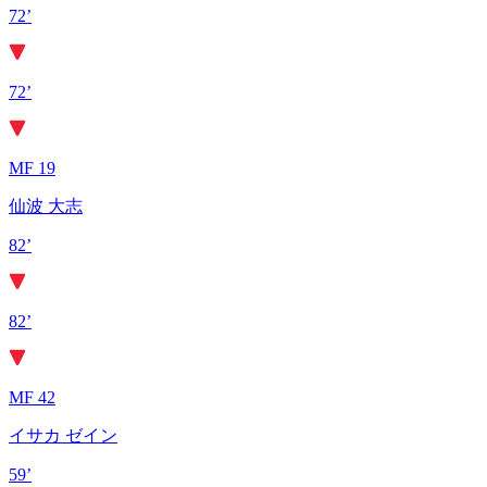
72’
72’
MF 19
仙波 大志
82’
82’
MF 42
イサカ ゼイン
59’