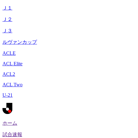
Ｊ１
Ｊ２
Ｊ３
ルヴァンカップ
ACLE
ACL Elite
ACL2
ACL Two
U-21
ホーム
試合速報