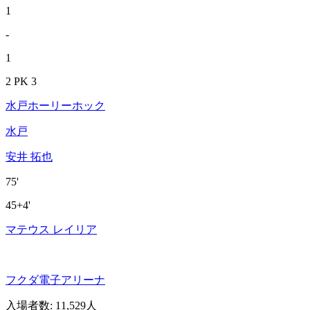
1
-
1
2 PK 3
水戸ホーリーホック
水戸
安井 拓也
75'
45+4'
マテウス レイリア
フクダ電子アリーナ
入場者数
:
11,529人