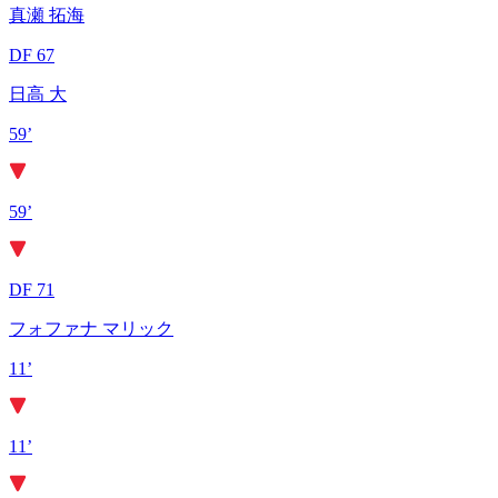
真瀬 拓海
DF 67
日高 大
59’
59’
DF 71
フォファナ マリック
11’
11’