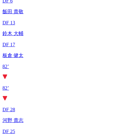
DF 6
飯田 貴敬
DF 13
鈴木 大輔
DF 17
板倉 健太
82’
82’
DF 28
河野 貴志
DF 25