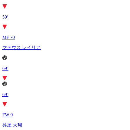
59’
MF 70
マテウス レイリア
69’
69’
FW 9
呉屋 大翔