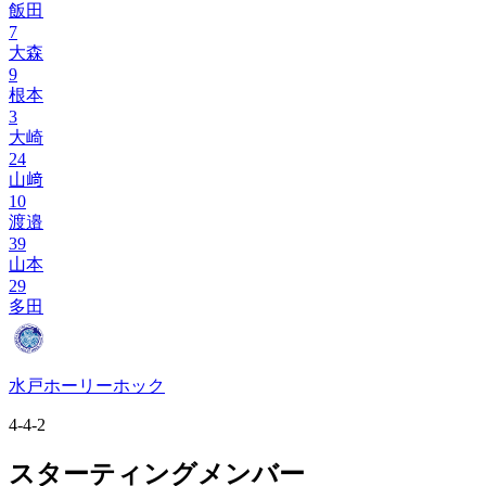
飯田
7
大森
9
根本
3
大崎
24
山﨑
10
渡邉
39
山本
29
多田
水戸ホーリーホック
4-4-2
スターティングメンバー