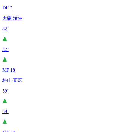
DF 7
大森 渚生
82’
82’
MF 18
杉山 直宏
59’
59’