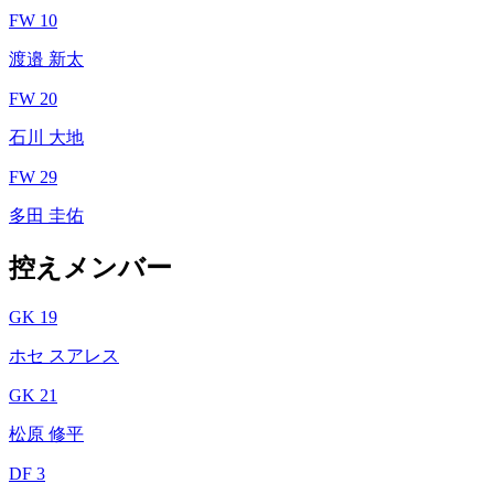
FW 10
渡邉 新太
FW 20
石川 大地
FW 29
多田 圭佑
控えメンバー
GK 19
ホセ スアレス
GK 21
松原 修平
DF 3