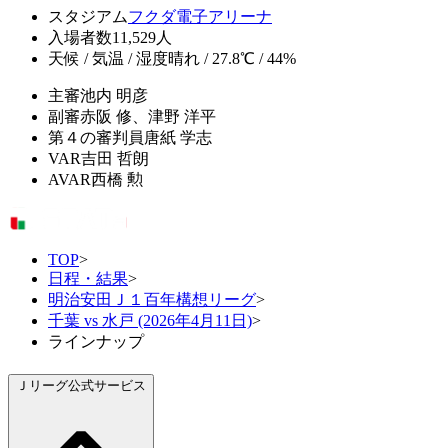
スタジアム
フクダ電子アリーナ
入場者数
11,529人
天候 / 気温 / 湿度
晴れ / 27.8℃ / 44%
主審
池内 明彦
副審
赤阪 修、津野 洋平
第４の審判員
唐紙 学志
VAR
吉田 哲朗
AVAR
西橋 勲
TOP
>
日程・結果
>
明治安田Ｊ１百年構想リーグ
>
千葉 vs 水戸 (2026年4月11日)
>
ラインナップ
Ｊリーグ公式サービス