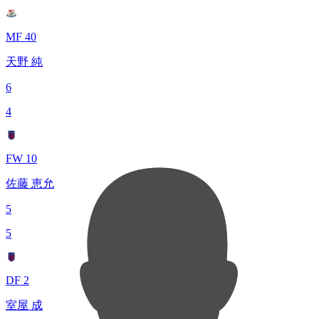
MF 40
天野 純
6
4
FW 10
佐藤 恵允
5
5
DF 2
室屋 成