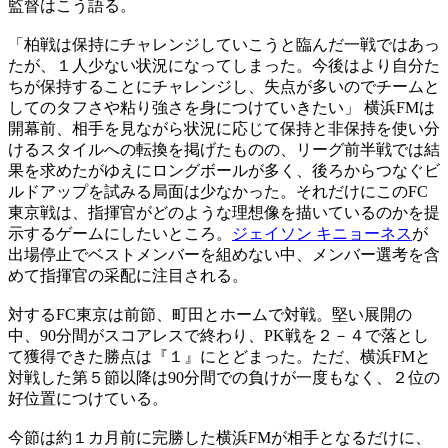
監督はこう語る。
「柏戦は保持にチャレンジしていこうと臨んだ一戦ではあっ
たが、１人少ない状況になってしまった。今後はより自分た
ちが保持することにチャレンジし、失点が多いのでチームと
してのタフさや粘り強さを身につけていきたい」 横浜FMは
開幕前、相手を見ながら状況に応じて保持と非保持を使い分
けるスタイルへの転換を掲げたものの、リーグ前半戦では結
果を求めたがゆえにロングボールが多く、後ろからつなぐビ
ルドアップを試みる局面は少なかった。それだけにこのFC
東京戦は、指揮官がどのような理想像を描いているのかを提
示するゲームにしたいところ。
ジェイソン キニョーネス
が
出場停止でベストメンバーを組めない中、メンバー選考を含
めて指揮官の采配に注目される。
対するFC東京は前節、町田とホームで対戦。堅い展開の
中、90分間がスコアレスで終わり、PK戦を２－４で落とし
て獲得できた勝点は『１』にとどまった。ただ、横浜FMと
対戦した第５節以降は90分間での負けが一度もなく、２位の
好位置につけている。
今節は約１カ月前に完勝した横浜FMが相手となるだけに、