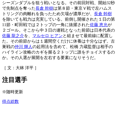
シーズンダブルを狙う戦いとなる。その前回対戦、開始32秒
で先制点を奪った
長倉 幹樹
は第８節・東京Ｖ戦で左ハムス
トリングの肉離れを負ったため欠場が濃厚だが、
長倉 幹樹
を除いても戦力は充実している。前倒し開催された１日の第
11節・町田戦では２トップの一角に抜擢された
佐藤 恵允
が
２ゴール。そこから中３日の連戦となった前節は日本代表の
佐藤 龍之介
を、
マルセロ ヒアン
と組ませて最前線に配置し
た。その前節からは１週間空くだけに休養は十分なはず。古
巣戦の
仲川 輝人
の起用法を含めて、松橋 力蔵監督は相手の
ハイライン攻略のカギを握る２トップに誰をチョイスするの
か。その人選が展開を左右する要素になりそうだ。
［ 文：大林 洋平 ］
注目選手
※随時更新
得点総数