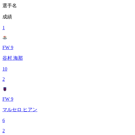
選手名
成績
1
FW 9
谷村 海那
10
2
FW 9
マルセロ ヒアン
6
2