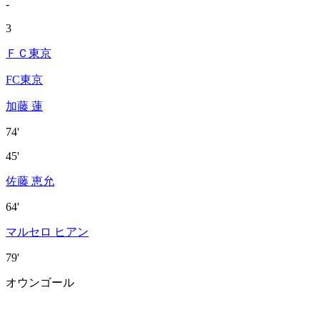
-
3
ＦＣ東京
FC東京
加藤 蓮
74'
45'
佐藤 恵允
64'
マルセロ ヒアン
79'
オウンゴール