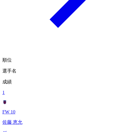
順位
選手名
成績
1
FW 10
佐藤 恵允