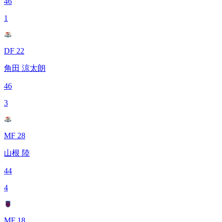
46
1
DF 22
角田 涼太朗
46
3
MF 28
山根 陸
44
4
MF 18