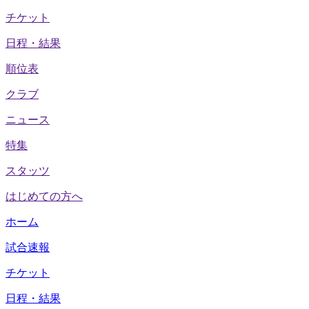
チケット
日程・結果
順位表
クラブ
ニュース
特集
スタッツ
はじめての方へ
ホーム
試合速報
チケット
日程・結果