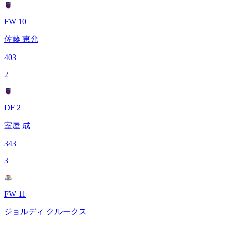
FW 10
佐藤 恵允
403
2
DF 2
室屋 成
343
3
FW 11
ジョルディ クルークス