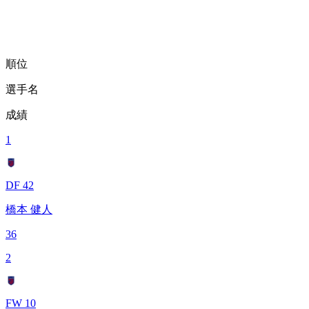
順位
選手名
成績
1
DF 42
橋本 健人
36
2
FW 10