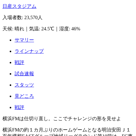
日産スタジアム
入場者数
:
23,570人
天候
:
晴れ
｜
気温
:
24.5℃
｜
湿度
:
46%
サマリー
ラインナップ
戦評
試合速報
スタッツ
見どころ
戦評
横浜FMは仕切り直し。ここでチャレンジの形を見せよ
横浜FMの約１カ月ぶりのホームゲームとなる明治安田Ｊ１