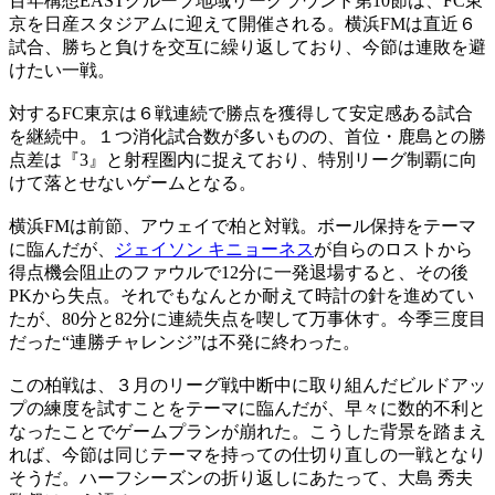
百年構想EASTグループ地域リーグラウンド第10節は、FC東
京を日産スタジアムに迎えて開催される。横浜FMは直近６
試合、勝ちと負けを交互に繰り返しており、今節は連敗を避
けたい一戦。
対するFC東京は６戦連続で勝点を獲得して安定感ある試合
を継続中。１つ消化試合数が多いものの、首位・鹿島との勝
点差は『3』と射程圏内に捉えており、特別リーグ制覇に向
けて落とせないゲームとなる。
横浜FMは前節、アウェイで柏と対戦。ボール保持をテーマ
に臨んだが、
ジェイソン キニョーネス
が自らのロストから
得点機会阻止のファウルで12分に一発退場すると、その後
PKから失点。それでもなんとか耐えて時計の針を進めてい
たが、80分と82分に連続失点を喫して万事休す。今季三度目
だった“連勝チャレンジ”は不発に終わった。
この柏戦は、３月のリーグ戦中断中に取り組んだビルドアッ
プの練度を試すことをテーマに臨んだが、早々に数的不利と
なったことでゲームプランが崩れた。こうした背景を踏まえ
れば、今節は同じテーマを持っての仕切り直しの一戦となり
そうだ。ハーフシーズンの折り返しにあたって、大島 秀夫