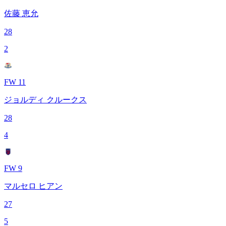
佐藤 恵允
28
2
FW 11
ジョルディ クルークス
28
4
FW 9
マルセロ ヒアン
27
5