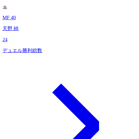
MF 40
天野 純
24
デュエル勝利総数