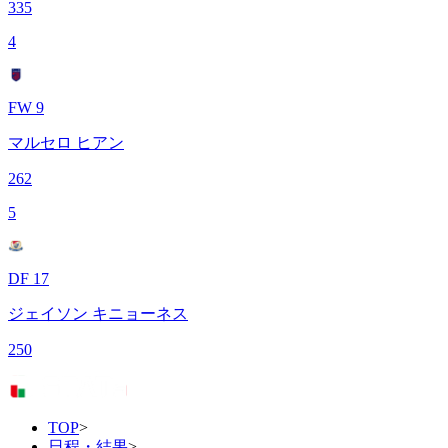
335
4
FW 9
マルセロ ヒアン
262
5
DF 17
ジェイソン キニョーネス
250
TOP
>
日程・結果
>