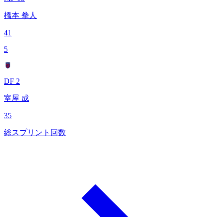
橋本 拳人
41
5
DF 2
室屋 成
35
総スプリント回数