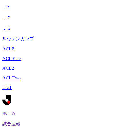
Ｊ１
Ｊ２
Ｊ３
ルヴァンカップ
ACLE
ACL Elite
ACL2
ACL Two
U-21
ホーム
試合速報