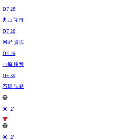
DF 28
丸山 祐市
DF 28
河野 貴志
DF 29
山原 怜音
DF 39
石尾 陸登
90+2’
90+2’