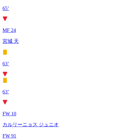
65’
MF 24
宮城 天
63’
63’
FW 10
カルリーニョス ジュニオ
FW 91