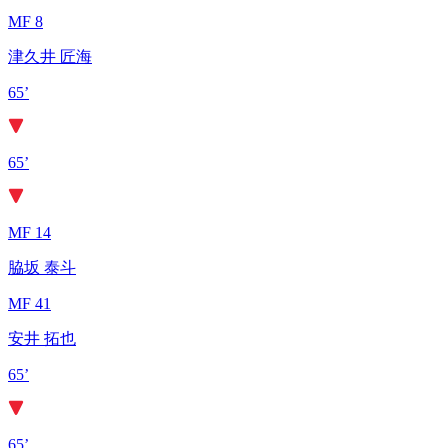
MF 8
津久井 匠海
65’
65’
MF 14
脇坂 泰斗
MF 41
安井 拓也
65’
65’