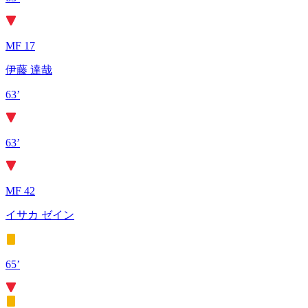
MF 17
伊藤 達哉
63’
63’
MF 42
イサカ ゼイン
65’