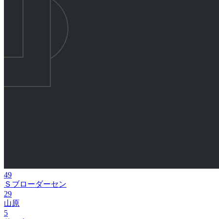
49
Ｓブローダーセン
29
山原
5