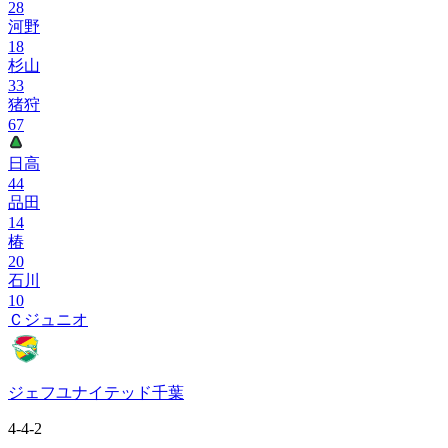
28
河野
18
杉山
33
猪狩
67
日高
44
品田
14
椿
20
石川
10
Ｃジュニオ
ジェフユナイテッド千葉
4-4-2