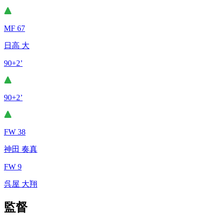
MF 67
日高 大
90+2’
90+2’
FW 38
神田 奏真
FW 9
呉屋 大翔
監督