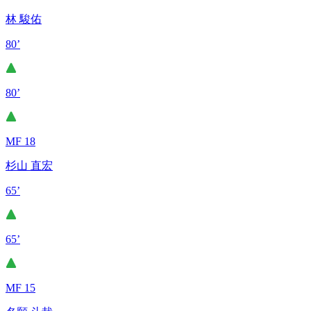
林 駿佑
80’
80’
MF 18
杉山 直宏
65’
65’
MF 15