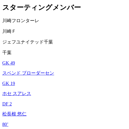
スターティングメンバー
川崎フロンターレ
川崎Ｆ
ジェフユナイテッド千葉
千葉
GK 49
スベンド ブローダーセン
GK 19
ホセ スアレス
DF 2
松長根 悠仁
80’