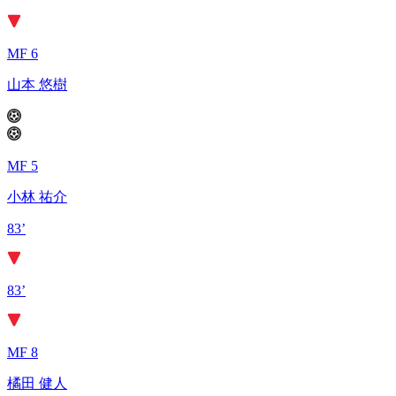
MF 6
山本 悠樹
MF 5
小林 祐介
83’
83’
MF 8
橘田 健人