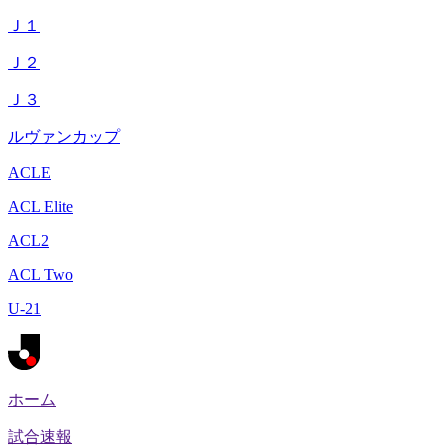
Ｊ１
Ｊ２
Ｊ３
ルヴァンカップ
ACLE
ACL Elite
ACL2
ACL Two
U-21
ホーム
試合速報