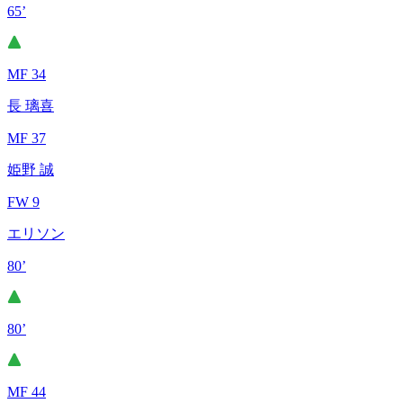
65’
MF 34
長 璃喜
MF 37
姫野 誠
FW 9
エリソン
80’
80’
MF 44