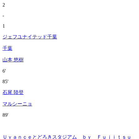
2
-
1
ジェフユナイテッド千葉
千葉
山本 悠樹
6'
85'
石尾 陸登
マルシーニョ
89'
Ｕｖａｎｃｅとどろきスタジアム ｂｙ Ｆｕｊｉｔｓｕ