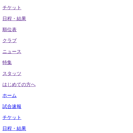
チケット
日程・結果
順位表
クラブ
ニュース
特集
スタッツ
はじめての方へ
ホーム
試合速報
チケット
日程・結果