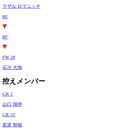
ラザル ロマニッチ
80’
80’
FW 20
石川 大地
控えメンバー
GK 1
山口 瑠伊
GK 35
若原 智哉