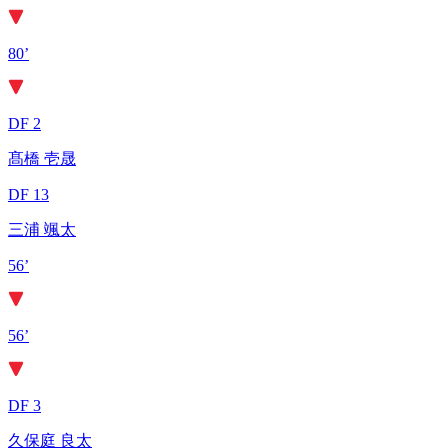
80’
DF 2
髙橋 壱晟
DF 13
三浦 颯太
56’
56’
DF 3
久保庭 良太