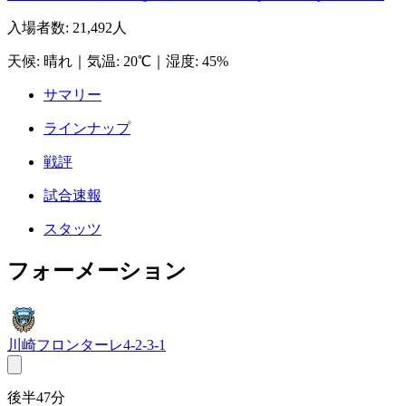
入場者数
:
21,492人
天候
:
晴れ
｜
気温
:
20℃
｜
湿度
:
45%
サマリー
ラインナップ
戦評
試合速報
スタッツ
フォーメーション
川崎フロンターレ
4-2-3-1
後半47分