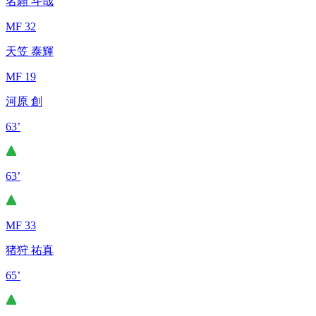
名願 斗哉
MF 32
天笠 泰輝
MF 19
河原 創
63’
63’
MF 33
猪狩 祐真
65’