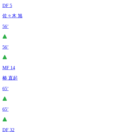
DF 5
佐々木 旭
56’
56’
MF 14
椿 直起
65’
65’
DF 32