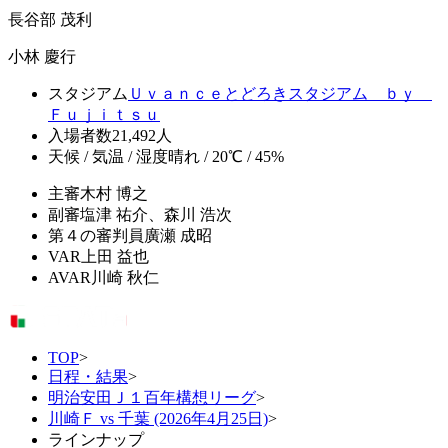
長谷部 茂利
小林 慶行
スタジアム
Ｕｖａｎｃｅとどろきスタジアム ｂｙ
Ｆｕｊｉｔｓｕ
入場者数
21,492人
天候 / 気温 / 湿度
晴れ / 20℃ / 45%
主審
木村 博之
副審
塩津 祐介、森川 浩次
第４の審判員
廣瀬 成昭
VAR
上田 益也
AVAR
川崎 秋仁
TOP
>
日程・結果
>
明治安田Ｊ１百年構想リーグ
>
川崎Ｆ vs 千葉 (2026年4月25日)
>
ラインナップ