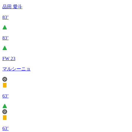
品田 愛斗
83’
83’
FW 23
マルシーニョ
63’
63’