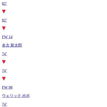
82’
82’
FW 14
名古 新太郎
74’
74’
FW 98
ウェリック ポポ
74’