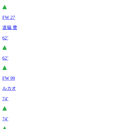
FW 27
道脇 豊
62’
62’
FW 99
ルカオ
74’
74’