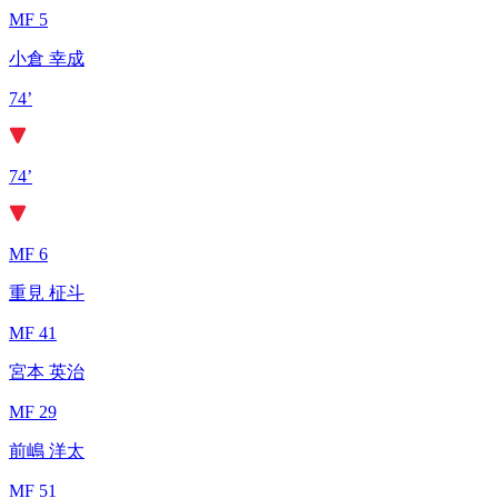
MF 5
小倉 幸成
74’
74’
MF 6
重見 柾斗
MF 41
宮本 英治
MF 29
前嶋 洋太
MF 51