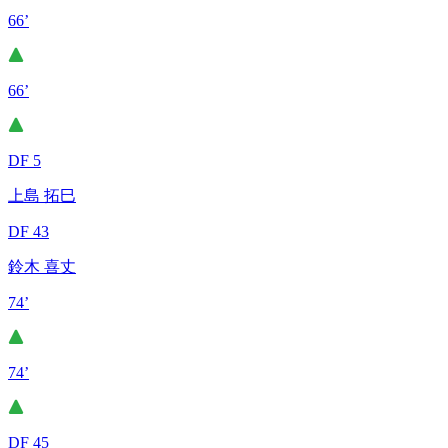
66’
66’
DF 5
上島 拓巳
DF 43
鈴木 喜丈
74’
74’
DF 45