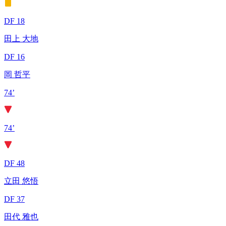
DF 18
田上 大地
DF 16
岡 哲平
74’
74’
DF 48
立田 悠悟
DF 37
田代 雅也