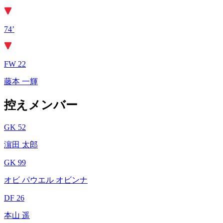
74’
FW 22
藤本 一輝
控えメンバー
GK 52
濵田 太郎
GK 99
オビ パウエル オビンナ
DF 26
本山 遥