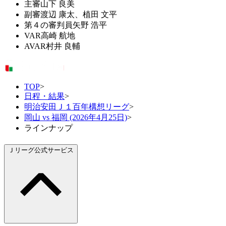
主審
山下 良美
副審
渡辺 康太、植田 文平
第４の審判員
矢野 浩平
VAR
高崎 航地
AVAR
村井 良輔
TOP
>
日程・結果
>
明治安田Ｊ１百年構想リーグ
>
岡山 vs 福岡 (2026年4月25日)
>
ラインナップ
Ｊリーグ公式サービス