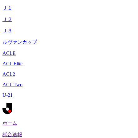
Ｊ１
Ｊ２
Ｊ３
ルヴァンカップ
ACLE
ACL Elite
ACL2
ACL Two
U-21
ホーム
試合速報