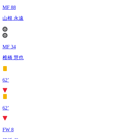
MF 88
山根 永遠
MF 34
椎橋 慧也
62’
62’
FW 8