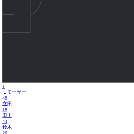
1
Ｌモーザー
48
立田
18
田上
43
鈴木
26