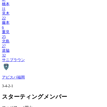
橋本
11
見木
22
藤本
6
重見
25
北島
27
道脇
32
サニブラウン
アビスパ福岡
3-4-2-1
スターティングメンバー