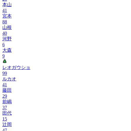
本山
41
宮本
88
山根
40
河野
6
大森
9
レオガウショ
99
ルカオ
41
藤田
29
前嶋
37
田代
15
辻岡
47