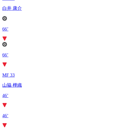
白井 康介
66’
66’
MF 33
山脇 樺織
46’
46’