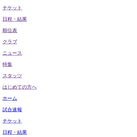
チケット
日程・結果
順位表
クラブ
ニュース
特集
スタッツ
はじめての方へ
ホーム
試合速報
チケット
日程・結果