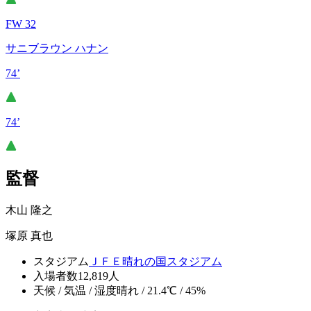
FW 32
サニブラウン ハナン
74’
74’
監督
木山 隆之
塚原 真也
スタジアム
ＪＦＥ晴れの国スタジアム
入場者数
12,819人
天候 / 気温 / 湿度
晴れ / 21.4℃ / 45%