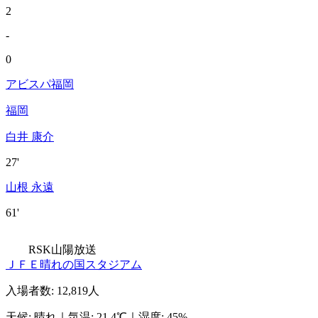
2
-
0
アビスパ福岡
福岡
白井 康介
27'
山根 永遠
61'
RSK山陽放送
ＪＦＥ晴れの国スタジアム
入場者数
:
12,819人
天候
:
晴れ
｜
気温
:
21.4℃
｜
湿度
:
45%