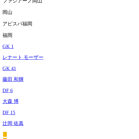
ファジアーノ岡山
岡山
アビスパ福岡
福岡
GK 1
レナート モーザー
GK 41
藤田 和輝
DF 6
大森 博
DF 15
辻岡 佑真