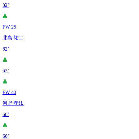
82’
FW 25
北島 祐二
62’
62’
FW 40
河野 孝汰
66’
66’