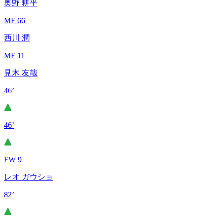
奥野 耕平
MF 66
西川 潤
MF 11
見木 友哉
46’
46’
FW 9
レオ ガウショ
82’