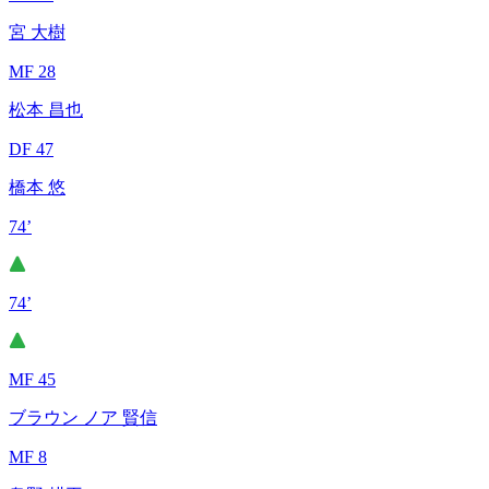
宮 大樹
MF 28
松本 昌也
DF 47
橋本 悠
74’
74’
MF 45
ブラウン ノア 賢信
MF 8