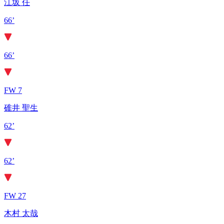
江坂 任
66’
66’
FW 7
碓井 聖生
62’
62’
FW 27
木村 太哉