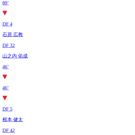
89’
DF 4
石原 広教
DF 32
山之内 佑成
46’
46’
DF 5
根本 健太
DF 42