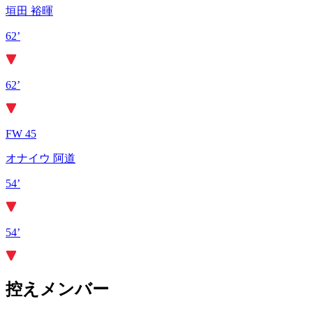
垣田 裕暉
62’
62’
FW 45
オナイウ 阿道
54’
54’
控えメンバー