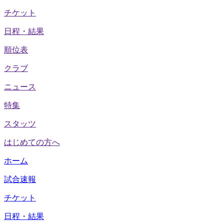
チケット
日程・結果
順位表
クラブ
ニュース
特集
スタッツ
はじめての方へ
ホーム
試合速報
チケット
日程・結果