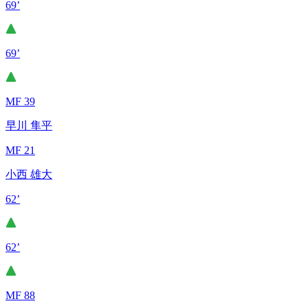
69’
69’
MF 39
早川 隼平
MF 21
小西 雄大
62’
62’
MF 88