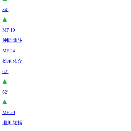
84’
MF 19
仲間 隼斗
MF 24
松尾 佑介
62’
62’
MF 20
瀬川 祐輔