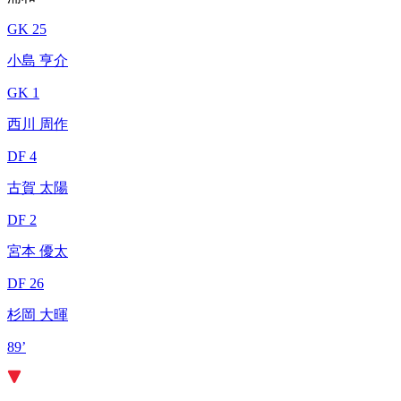
GK 25
小島 亨介
GK 1
西川 周作
DF 4
古賀 太陽
DF 2
宮本 優太
DF 26
杉岡 大暉
89’