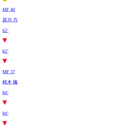
MF 40
原川 力
62’
62’
MF 37
植木 颯
84’
84’