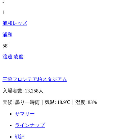
-
1
浦和レッズ
浦和
58'
渡邊 凌磨
三協フロンテア柏スタジアム
入場者数
:
13,258人
天候
:
曇り一時雨
｜
気温
:
18.9℃
｜
湿度
:
83%
サマリー
ラインナップ
戦評