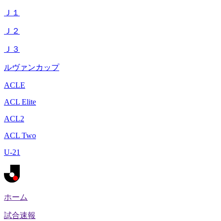
Ｊ１
Ｊ２
Ｊ３
ルヴァンカップ
ACLE
ACL Elite
ACL2
ACL Two
U-21
ホーム
試合速報