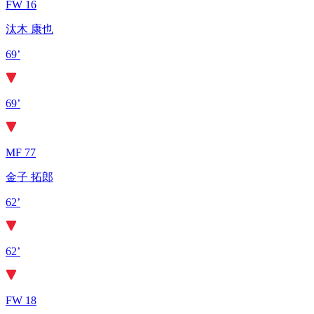
FW 16
汰木 康也
69’
69’
MF 77
金子 拓郎
62’
62’
FW 18