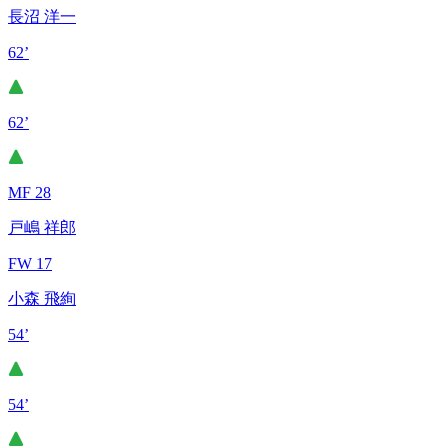
長沼 洋一
62’
62’
MF 28
戸嶋 祥郎
FW 17
小森 飛絢
54’
54’