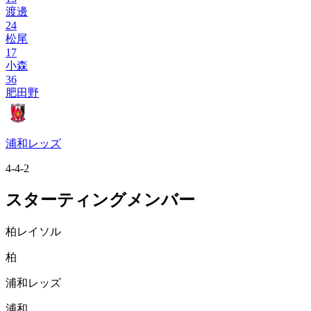
渡邊
24
松尾
17
小森
36
肥田野
浦和レッズ
4-4-2
スターティングメンバー
柏レイソル
柏
浦和レッズ
浦和