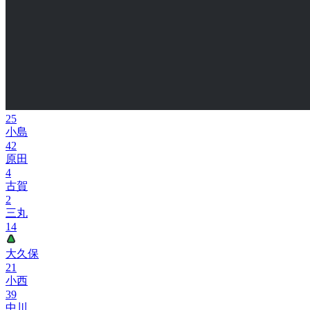
25
小島
42
原田
4
古賀
2
三丸
14
大久保
21
小西
39
中川