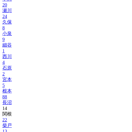
20
瀬川
24
久保
8
小泉
9
細谷
1
西川
4
石原
2
宮本
5
根本
88
長沼
14
関根
22
柴戸
13