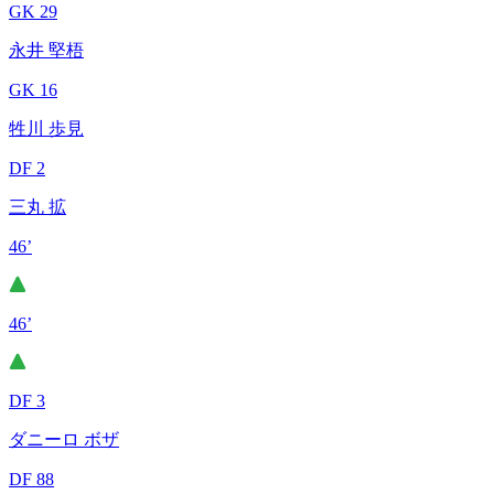
GK 29
永井 堅梧
GK 16
牲川 歩見
DF 2
三丸 拡
46’
46’
DF 3
ダニーロ ボザ
DF 88