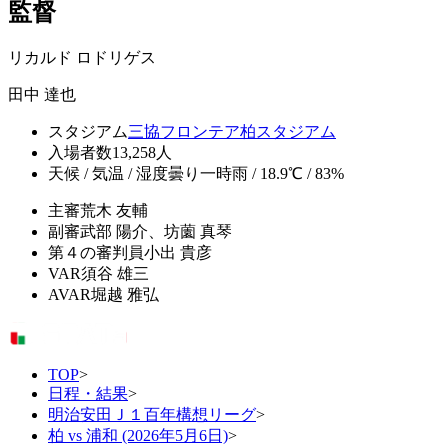
監督
リカルド ロドリゲス
田中 達也
スタジアム
三協フロンテア柏スタジアム
入場者数
13,258人
天候 / 気温 / 湿度
曇り一時雨 / 18.9℃ / 83%
主審
荒木 友輔
副審
武部 陽介、坊薗 真琴
第４の審判員
小出 貴彦
VAR
須谷 雄三
AVAR
堀越 雅弘
TOP
>
日程・結果
>
明治安田Ｊ１百年構想リーグ
>
柏 vs 浦和 (2026年5月6日)
>