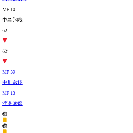
MF 10
中島 翔哉
62’
62’
MF 39
中川 敦瑛
MF 13
渡邊 凌磨