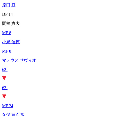
原田 亘
DF 14
関根 貴大
MF 8
小泉 佳穂
MF 8
マテウス サヴィオ
62’
62’
MF 24
久保 藤次郎