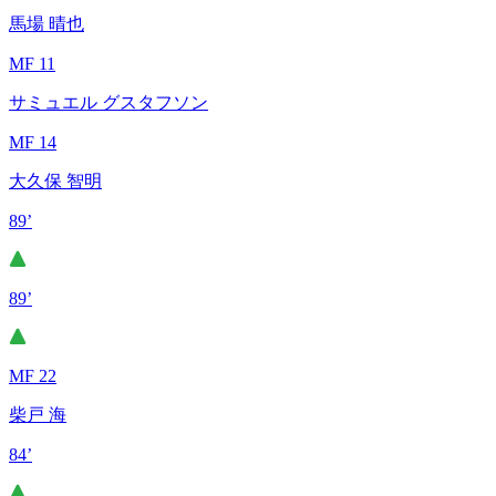
馬場 晴也
MF 11
サミュエル グスタフソン
MF 14
大久保 智明
89’
89’
MF 22
柴戸 海
84’