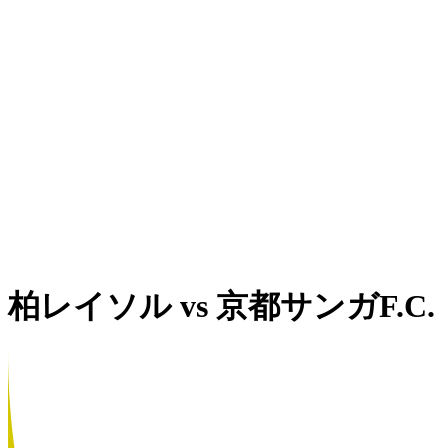
柏レイソル
vs
京都サンガF.C.