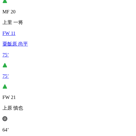
MF 20
上里 一将
FW 11
粟飯原 尚平
75’
75’
FW 21
上原 慎也
64’