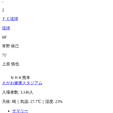
-
2
ＦＣ琉球
琉球
68'
草野 侑己
71'
上原 慎也
ＮＨＫ熊本
えがお健康スタジアム
入場者数
:
3,140人
天候
:
晴
｜
気温
:
27.7℃
｜
湿度
:
23%
サマリー