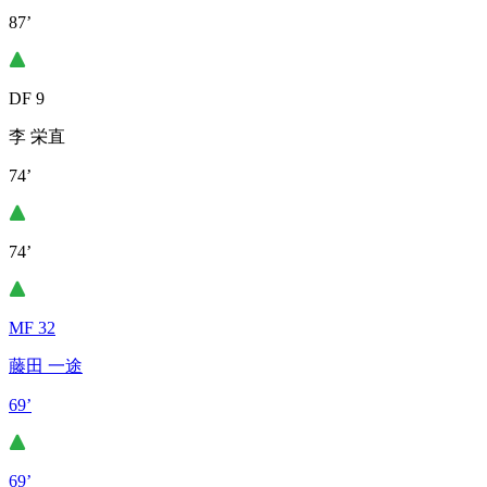
87’
DF 9
李 栄直
74’
74’
MF 32
藤田 一途
69’
69’