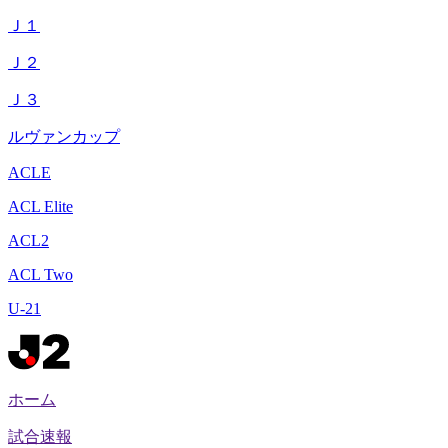
Ｊ１
Ｊ２
Ｊ３
ルヴァンカップ
ACLE
ACL Elite
ACL2
ACL Two
U-21
ホーム
試合速報