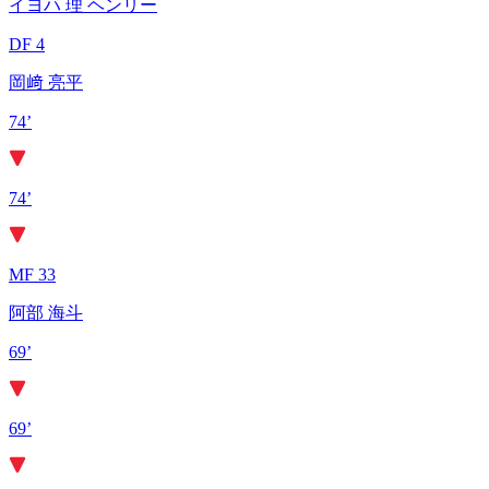
イヨハ 理 ヘンリー
DF 4
岡﨑 亮平
74’
74’
MF 33
阿部 海斗
69’
69’