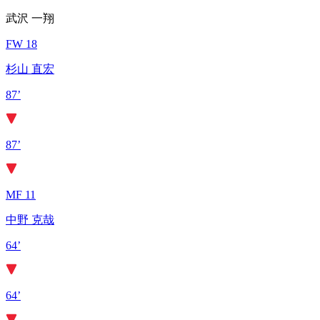
武沢 一翔
FW 18
杉山 直宏
87’
87’
MF 11
中野 克哉
64’
64’