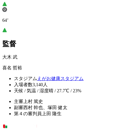
64’
監督
大木 武
喜名 哲裕
スタジアム
えがお健康スタジアム
入場者数
3,140人
天候 / 気温 / 湿度
晴 / 27.7℃ / 23%
主審
上村 篤史
副審
西村 幹也、塚田 健太
第４の審判員
上田 隆生