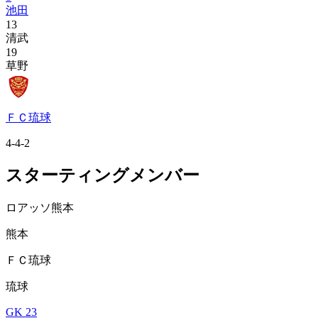
池田
13
清武
19
草野
ＦＣ琉球
4-4-2
スターティングメンバー
ロアッソ熊本
熊本
ＦＣ琉球
琉球
GK 23