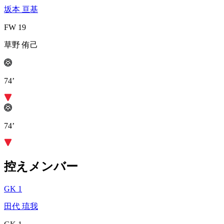
坂本 亘基
FW 19
草野 侑己
74’
74’
控えメンバー
GK 1
田代 琉我