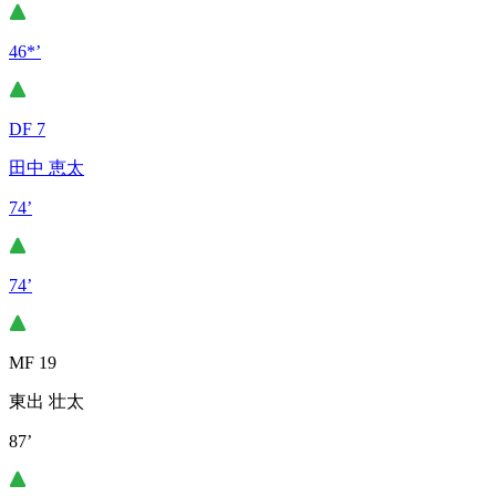
46*’
DF 7
田中 恵太
74’
74’
MF 19
東出 壮太
87’