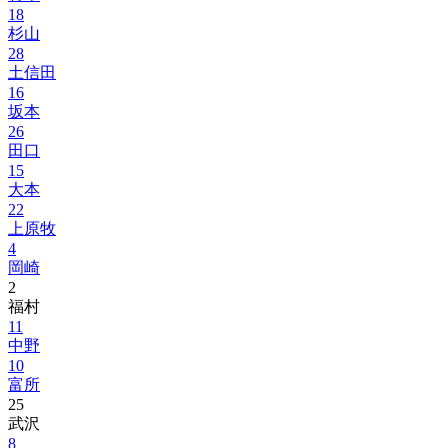
18
杉山
28
土信田
16
坂本
26
田口
15
大本
22
上原牧
4
岡崎
2
福村
11
中野
10
富所
25
武沢
8