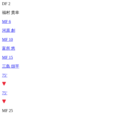
DF 2
福村 貴幸
MF 6
河原 創
MF 10
富所 悠
MF 15
三島 頌平
75’
75’
MF 25