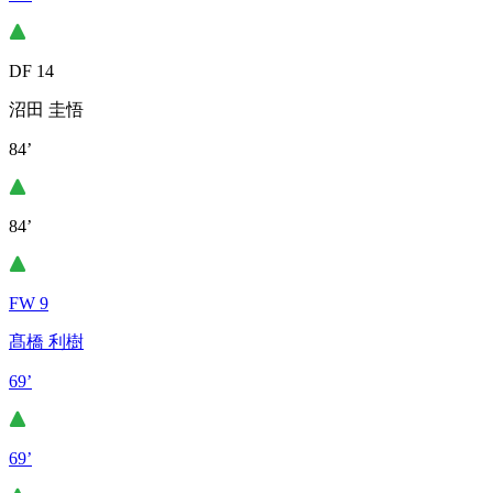
DF 14
沼田 圭悟
84’
84’
FW 9
髙橋 利樹
69’
69’