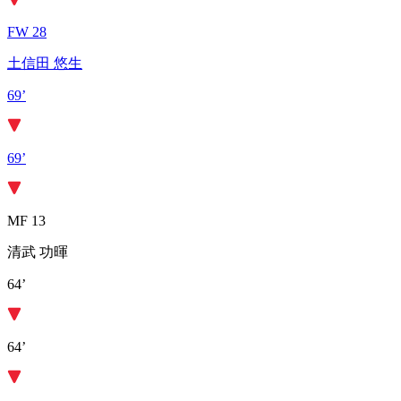
FW 28
土信田 悠生
69’
69’
MF 13
清武 功暉
64’
64’