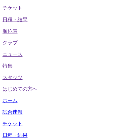
チケット
日程・結果
順位表
クラブ
ニュース
特集
スタッツ
はじめての方へ
ホーム
試合速報
チケット
日程・結果