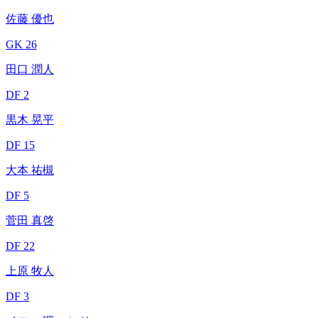
佐藤 優也
GK 26
田口 潤人
DF 2
黒木 晃平
DF 15
大本 祐槻
DF 5
菅田 真啓
DF 22
上原 牧人
DF 3