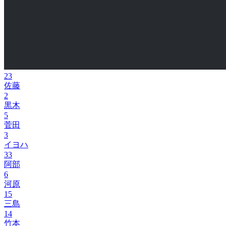
23
佐藤
2
黒木
5
菅田
3
イヨハ
33
阿部
6
河原
15
三島
14
竹本