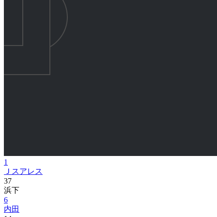
1
Ｊスアレス
37
浜下
6
内田