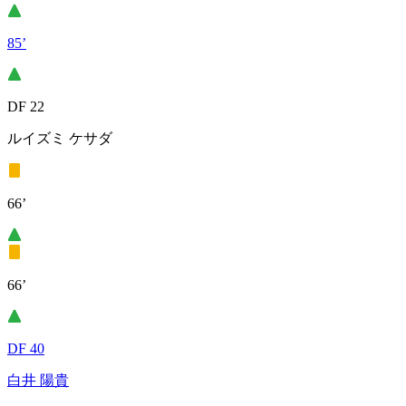
85’
DF 22
ルイズミ ケサダ
66’
66’
DF 40
白井 陽貴