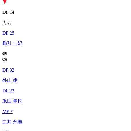
DF 14
カカ
DF 25
櫛引 一紀
DF 32
外山 凌
DF 23
米田 隼也
MF 7
白井 永地