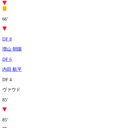
66’
DF 8
増山 朝陽
DF 6
内田 航平
DF 4
ヴァウド
85’
85’