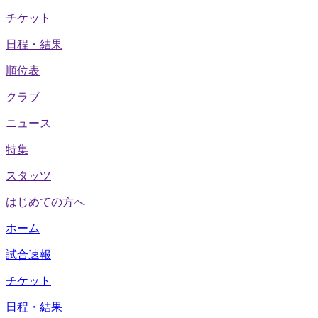
チケット
日程・結果
順位表
クラブ
ニュース
特集
スタッツ
はじめての方へ
ホーム
試合速報
チケット
日程・結果