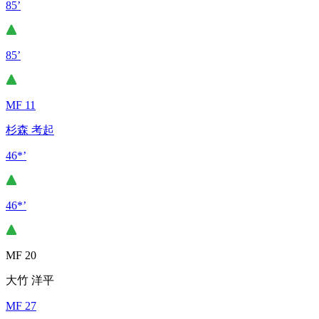
85’
85’
MF 11
杉森 考起
46*’
46*’
MF 20
大竹 洋平
MF 27