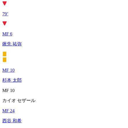
79’
MF 6
鍬先 祐弥
MF 10
杉本 太郎
MF 10
カイオ セザール
MF 24
西谷 和希