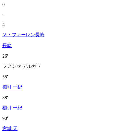
0
-
4
Ｖ・ファーレン長崎
長崎
26'
フアンマ デルガド
55'
櫛引 一紀
88'
櫛引 一紀
90'
宮城 天