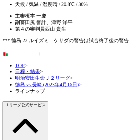
天候 / 気温 / 湿度
晴 / 20.8℃ / 30%
主審
榎本 一慶
副審
田尻 智計、津野 洋平
第４の審判員
西山 貴生
*** 徳島 22 ルイズミ ケサダの警告は試合終了後の警告
TOP
>
日程・結果
>
明治安田生命Ｊ２リーグ
>
徳島 vs 長崎 (2023年4月16日)
>
ラインナップ
Ｊリーグ公式サービス