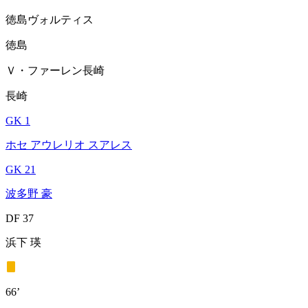
徳島ヴォルティス
徳島
Ｖ・ファーレン長崎
長崎
GK 1
ホセ アウレリオ スアレス
GK 21
波多野 豪
DF 37
浜下 瑛
66’