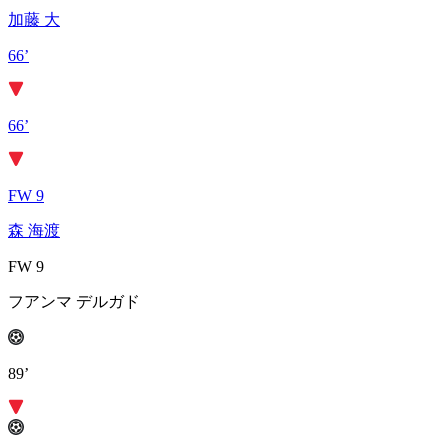
加藤 大
66’
66’
FW 9
森 海渡
FW 9
フアンマ デルガド
89’