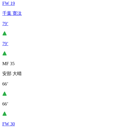
FW 19
千葉 寛汰
79’
79’
MF 35
安部 大晴
66’
66’
FW 30