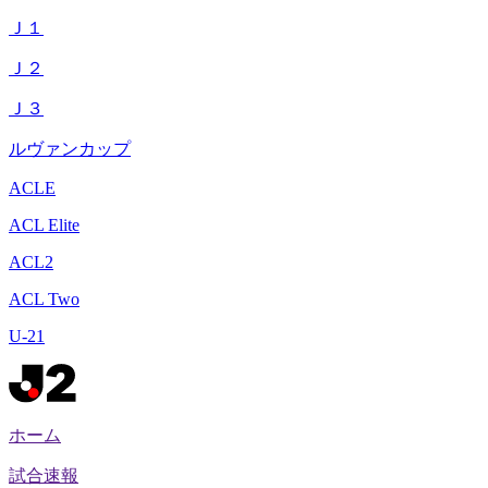
Ｊ１
Ｊ２
Ｊ３
ルヴァンカップ
ACLE
ACL Elite
ACL2
ACL Two
U-21
ホーム
試合速報