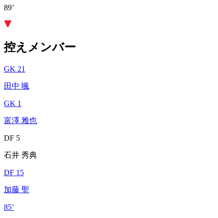
89’
控えメンバー
GK 21
田中 颯
GK 1
富澤 雅也
DF 5
石井 秀典
DF 15
加藤 聖
85’