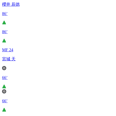
櫻井 辰徳
86’
86’
MF 24
宮城 天
66’
66’