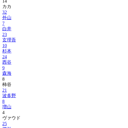
14
カカ
32
外山
7
白井
23
玄理吾
10
杉本
24
西谷
9
森海
8
柿谷
21
波多野
8
増山
4
ヴァウド
25