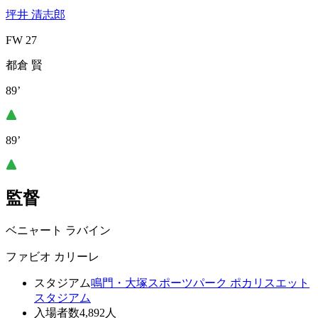
坪井 清志郎
FW 27
都倉 賢
89’
89’
監督
ベニャート ラバイン
ファビオ カリーレ
スタジアム
鳴門・大塚スポーツパーク ポカリスエット
スタジアム
入場者数
4,892人