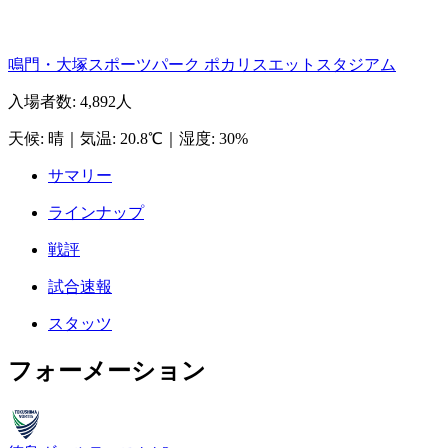
鳴門・大塚スポーツパーク ポカリスエットスタジアム
入場者数
:
4,892人
天候
:
晴
｜
気温
:
20.8℃
｜
湿度
:
30%
サマリー
ラインナップ
戦評
試合速報
スタッツ
フォーメーション