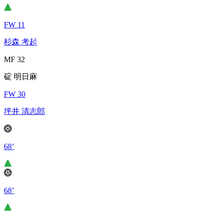
FW 11
杉森 考起
MF 32
碇 明日麻
FW 30
坪井 清志郎
68’
68’