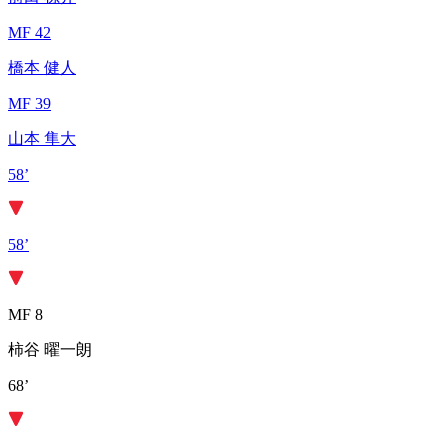
MF 42
橋本 健人
MF 39
山本 隼大
58’
58’
MF 8
柿谷 曜一朗
68’