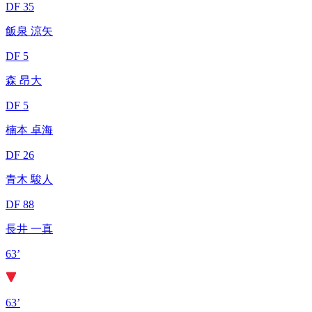
DF 35
飯泉 涼矢
DF 5
森 昂大
DF 5
楠本 卓海
DF 26
青木 駿人
DF 88
長井 一真
63’
63’