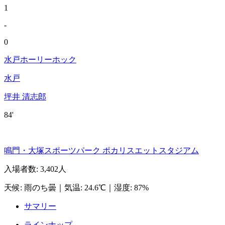
1
-
0
水戸ホーリーホック
水戸
坪井 清志郎
84'
鳴門・大塚スポーツパーク ポカリスエットスタジアム
入場者数
:
3,402人
天候
:
雨のち曇
｜
気温
:
24.6℃
｜
湿度
:
87%
サマリー
ラインナップ