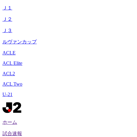
Ｊ１
Ｊ２
Ｊ３
ルヴァンカップ
ACLE
ACL Elite
ACL2
ACL Two
U-21
ホーム
試合速報