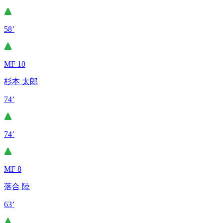
58’
MF 10
杉本 太郎
74’
74’
MF 8
落合 陸
63’