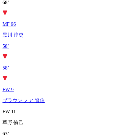
68’
MF 96
黒川 淳史
58’
58’
FW 9
ブラウン ノア 賢信
FW 11
草野 侑己
63’