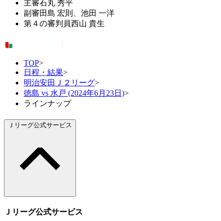
主審
石丸 秀平
副審
田島 宏則、池田 一洋
第４の審判員
西山 貴生
TOP
>
日程・結果
>
明治安田Ｊ２リーグ
>
徳島 vs 水戸 (2024年6月23日)
>
ラインナップ
Ｊリーグ公式サービス
Ｊリーグ公式サービス