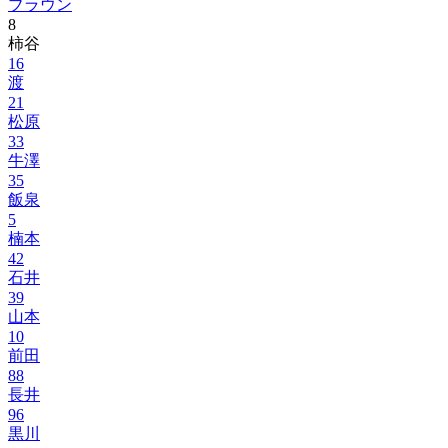
ブラウン
8
柿谷
16
渡
21
松原
33
牛澤
35
飯泉
5
楠本
42
石井
39
山本
10
前田
88
長井
96
黒川