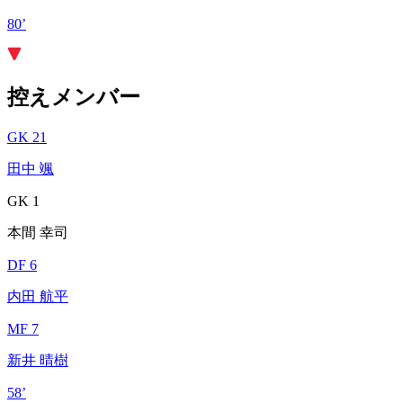
80’
控えメンバー
GK 21
田中 颯
GK 1
本間 幸司
DF 6
内田 航平
MF 7
新井 晴樹
58’