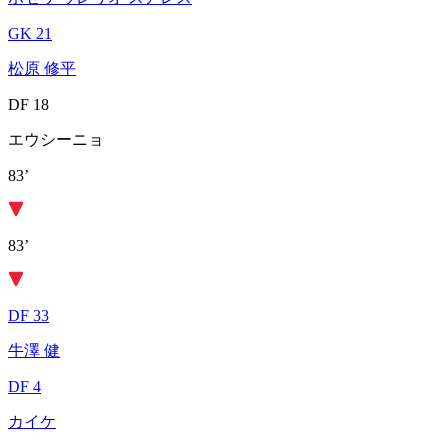
GK 21
松原 修平
DF 18
エウシーニョ
83’
83’
DF 33
牛澤 健
DF 4
カイケ