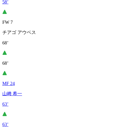
58’
FW 7
チアゴ アウベス
68’
68’
MF 24
山﨑 希一
63’
63’