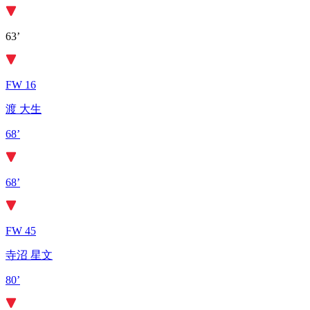
63’
FW 16
渡 大生
68’
68’
FW 45
寺沼 星文
80’