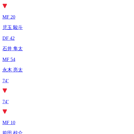
MF 20
児玉 駿斗
DF 42
石井 隼太
MF 54
永木 亮太
74’
74’
MF 10
前田 椋介