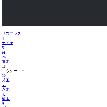
1
Ｊスアレス
4
カイケ
5
森
26
青木
18
エウシーニョ
20
児玉
54
永木
42
橋本
9