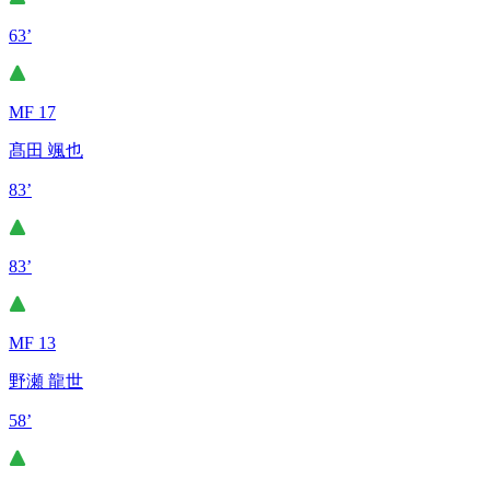
63’
MF 17
髙田 颯也
83’
83’
MF 13
野瀬 龍世
58’