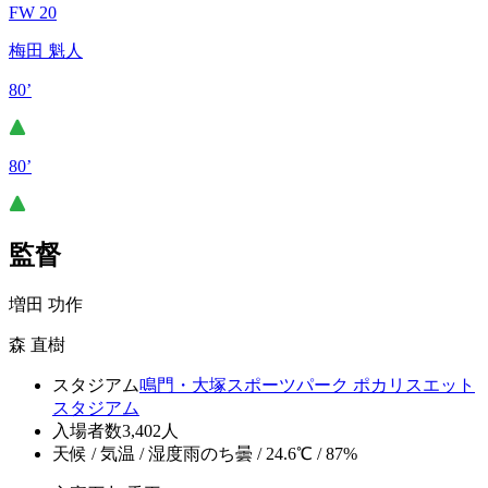
FW 20
梅田 魁人
80’
80’
監督
増田 功作
森 直樹
スタジアム
鳴門・大塚スポーツパーク ポカリスエット
スタジアム
入場者数
3,402人
天候 / 気温 / 湿度
雨のち曇 / 24.6℃ / 87%