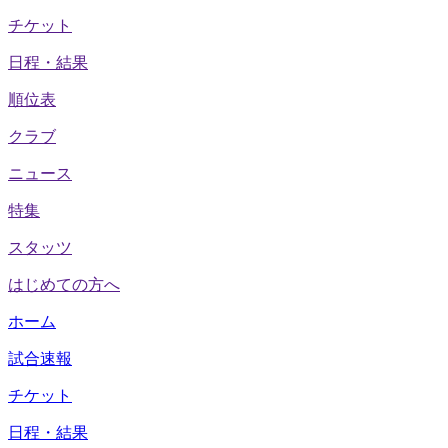
チケット
日程・結果
順位表
クラブ
ニュース
特集
スタッツ
はじめての方へ
ホーム
試合速報
チケット
日程・結果