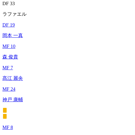
DF 33
ラファエル
DF 19
岡本 一真
MF 10
森 俊貴
MF 7
髙江 麗央
MF 24
神戸 康輔
MF 8