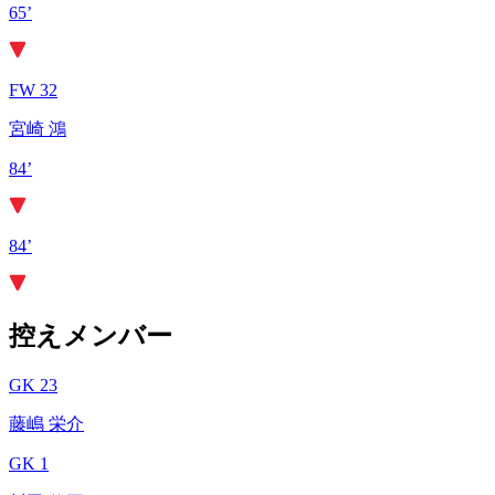
65’
FW 32
宮崎 鴻
84’
84’
控えメンバー
GK 23
藤嶋 栄介
GK 1