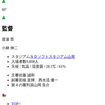
60’
監督
渡邉 晋
小林 伸二
スタジアム
ＮＤソフトスタジアム山形
入場者数
9,808人
天候 / 気温 / 湿度
曇 / 28.5℃ / 61%
主審
佐藤 誠和
副審
若槻 直輝、西水流 優一
第４の審判員
山岡 良介
TOP
>