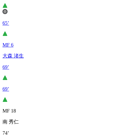
65’
MF 6
大森 渚生
69’
69’
MF 18
南 秀仁
74’