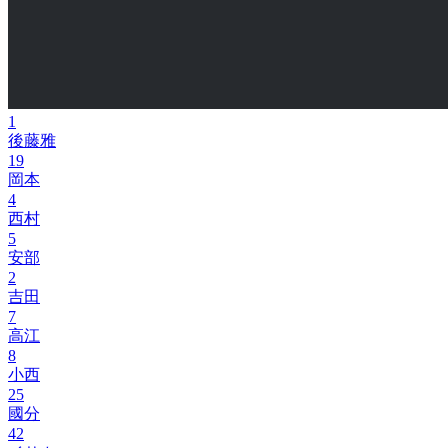
1
後藤雅
19
岡本
4
西村
5
安部
2
吉田
7
高江
8
小西
25
國分
42