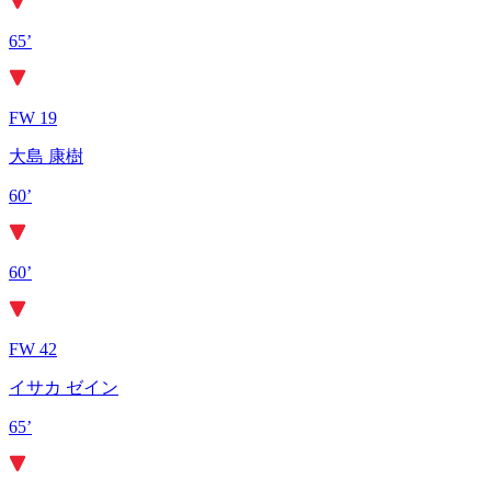
65’
FW 19
大島 康樹
60’
60’
FW 42
イサカ ゼイン
65’