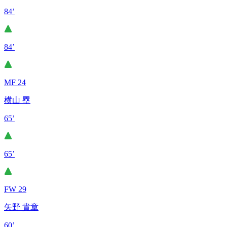
84’
84’
MF 24
横山 塁
65’
65’
FW 29
矢野 貴章
60’