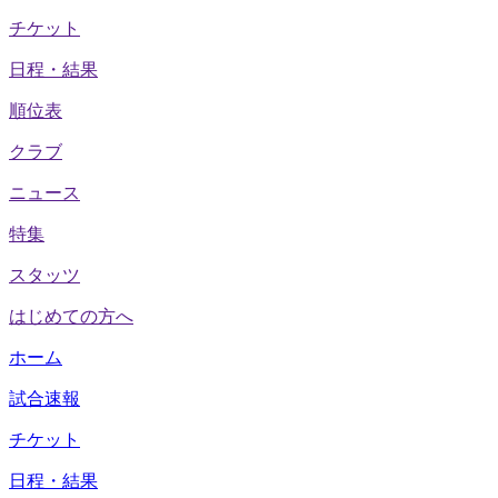
チケット
日程・結果
順位表
クラブ
ニュース
特集
スタッツ
はじめての方へ
ホーム
試合速報
チケット
日程・結果