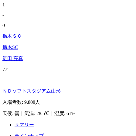
1
-
0
栃木ＳＣ
栃木SC
氣田 亮真
77'
ＮＤソフトスタジアム山形
入場者数
:
9,808人
天候
:
曇
｜
気温
:
28.5℃
｜
湿度
:
61%
サマリー
ラインナップ