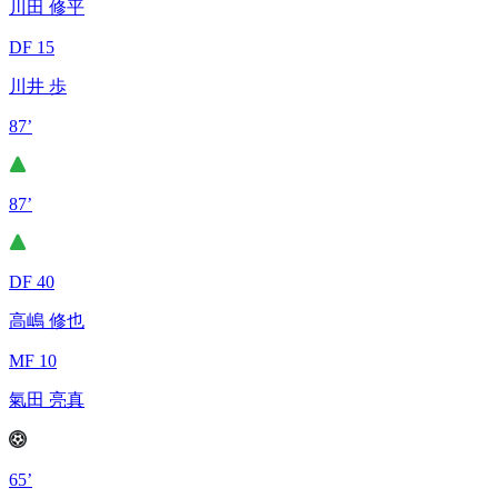
川田 修平
DF 15
川井 歩
87’
87’
DF 40
高嶋 修也
MF 10
氣田 亮真
65’