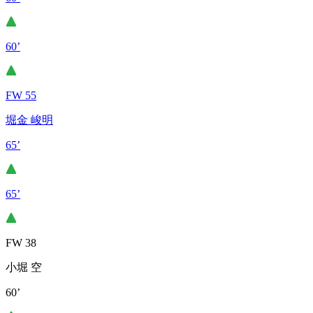
60’
FW 55
堀金 峻明
65’
65’
FW 38
小堀 空
60’