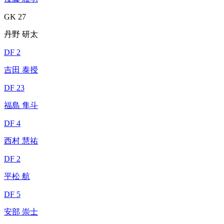
GK 27
丹野 研太
DF 2
吉田 泰授
DF 23
福島 隼斗
DF 4
西村 慧祐
DF 2
平松 航
DF 5
安部 崇士