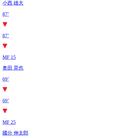
小西 雄大
87’
87’
MF 15
奥田 晃也
69’
69’
MF 25
國分 伸太郎