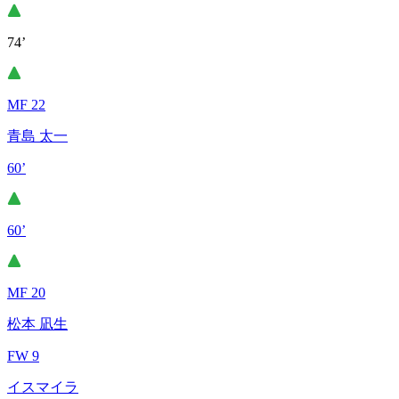
74’
MF 22
青島 太一
60’
60’
MF 20
松本 凪生
FW 9
イスマイラ