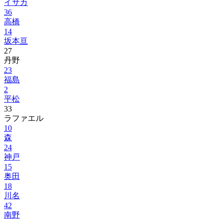
イサカ
36
高橋
14
坂本亘
27
丹野
23
福島
2
平松
33
ラファエル
10
森
24
神戸
15
奥田
18
川名
42
南野