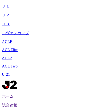
Ｊ１
Ｊ２
Ｊ３
ルヴァンカップ
ACLE
ACL Elite
ACL2
ACL Two
U-21
ホーム
試合速報