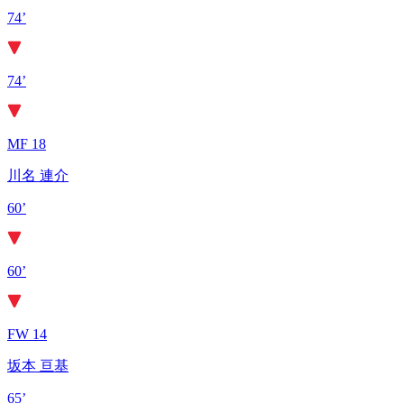
74’
74’
MF 18
川名 連介
60’
60’
FW 14
坂本 亘基
65’