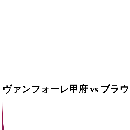
ヴァンフォーレ甲府
vs
ブラウ