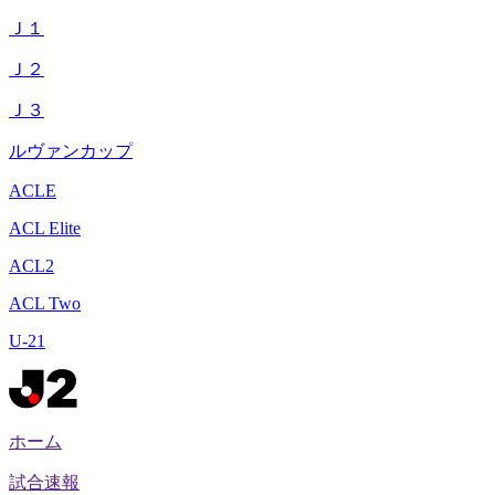
Ｊ１
Ｊ２
Ｊ３
ルヴァンカップ
ACLE
ACL Elite
ACL2
ACL Two
U-21
ホーム
試合速報