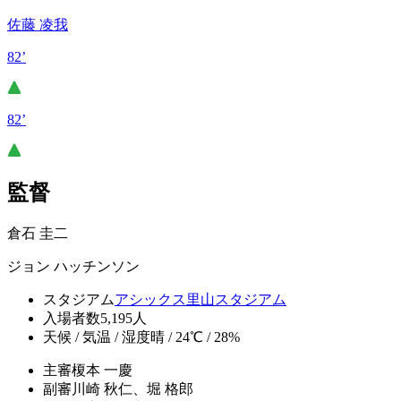
佐藤 凌我
82’
82’
監督
倉石 圭二
ジョン ハッチンソン
スタジアム
アシックス里山スタジアム
入場者数
5,195人
天候 / 気温 / 湿度
晴 / 24℃ / 28%
主審
榎本 一慶
副審
川崎 秋仁、堀 格郎