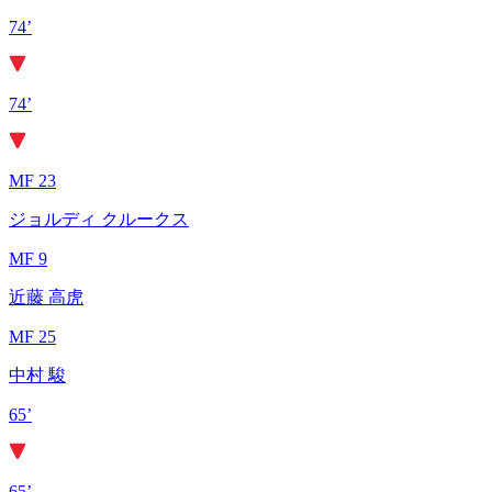
74’
74’
MF 23
ジョルディ クルークス
MF 9
近藤 高虎
MF 25
中村 駿
65’
65’