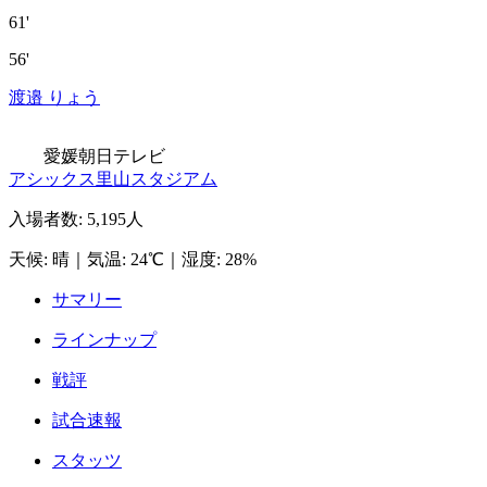
61'
56'
渡邉 りょう
愛媛朝日テレビ
アシックス里山スタジアム
入場者数
:
5,195人
天候
:
晴
｜
気温
:
24℃
｜
湿度
:
28%
サマリー
ラインナップ
戦評
試合速報
スタッツ