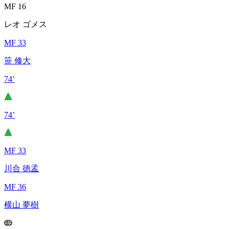
MF 16
レオ ゴメス
MF 33
笹 修大
74’
74’
MF 33
川合 徳孟
MF 36
横山 夢樹