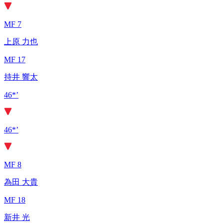
MF 7
上原 力也
MF 17
持井 響太
46*’
46*’
MF 8
為田 大貴
MF 18
新井 光