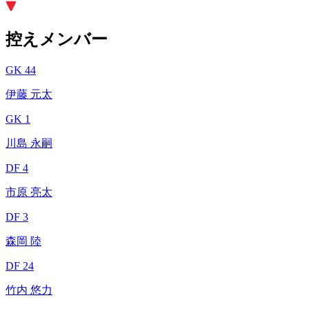
控えメンバー
GK 44
伊藤 元太
GK 1
川島 永嗣
DF 4
市原 亮太
DF 3
森岡 陸
DF 24
竹内 悠力