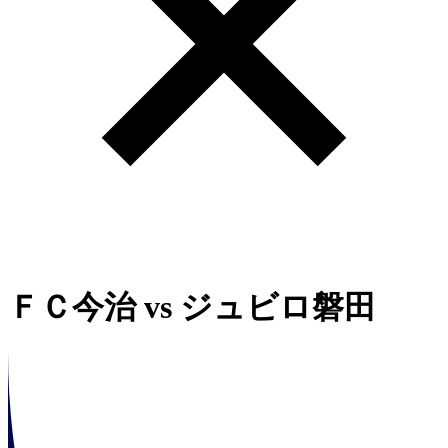
ＦＣ今治
vs
ジュビロ磐田