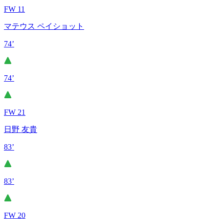
FW 11
マテウス ペイショット
74’
74’
FW 21
日野 友貴
83’
83’
FW 20