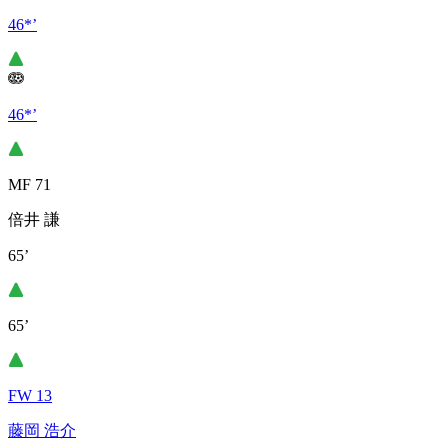
46*’
46*’
MF 71
倍井 謙
65’
65’
FW 13
藤岡 浩介