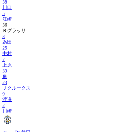
38
川口
5
江崎
36
Ｒグラッサ
8
為田
25
中村
7
上原
39
角
23
Ｊクルークス
9
渡邉
2
川崎