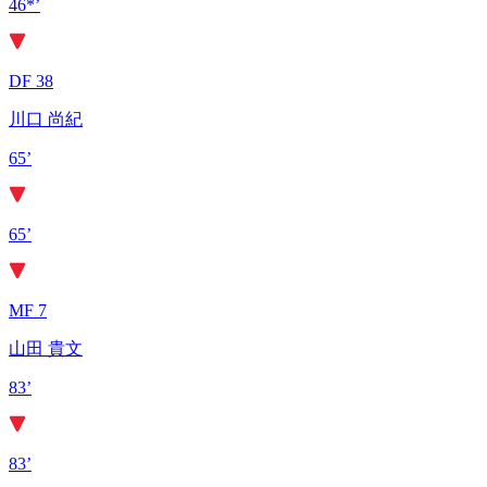
46*’
DF 38
川口 尚紀
65’
65’
MF 7
山田 貴文
83’
83’