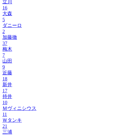
立川
16
大森
5
ダニーロ
2
加藤徹
37
梅木
7
山田
9
近藤
18
新井
17
持井
10
Ｍヴィニシウス
11
Ｗタンキ
21
三浦