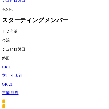
ジュビロ磐田
4-2-1-3
スターティングメンバー
ＦＣ今治
今治
ジュビロ磐田
磐田
GK 1
立川 小太郎
GK 21
三浦 龍輝