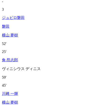
-
3
ジュビロ磐田
磐田
横山 夢樹
52'
25'
角 昂志郎
ヴィニシウス ディニス
59'
45'
川﨑 一輝
横山 夢樹