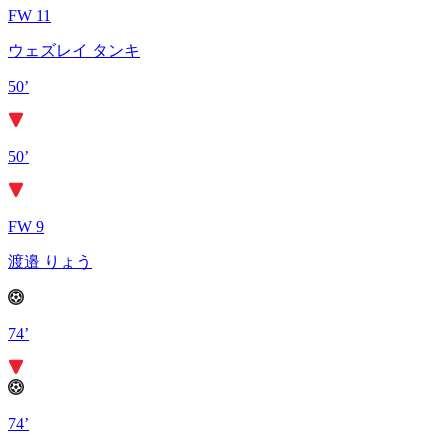
FW 11
ウェズレイ タンキ
50’
50’
FW 9
渡邉 りょう
74’
74’