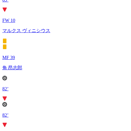
FW 10
マルクス ヴィニシウス
MF 39
角 昂志郎
82’
82’