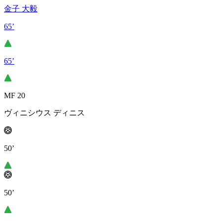
金子 大毅
65’
65’
MF 20
ヴィニシウス ディニス
50’
50’