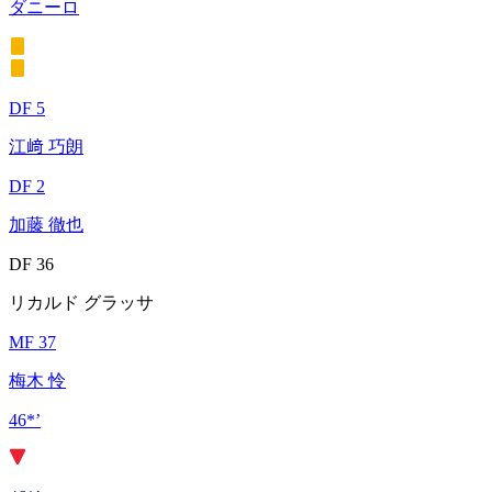
ダニーロ
DF 5
江﨑 巧朗
DF 2
加藤 徹也
DF 36
リカルド グラッサ
MF 37
梅木 怜
46*’