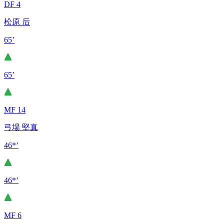
DF 4
松原 后
65’
65’
MF 14
弓場 堅真
46*’
46*’
MF 6