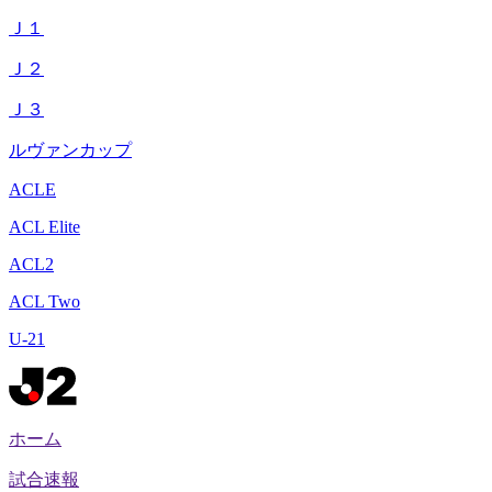
Ｊ１
Ｊ２
Ｊ３
ルヴァンカップ
ACLE
ACL Elite
ACL2
ACL Two
U-21
ホーム
試合速報