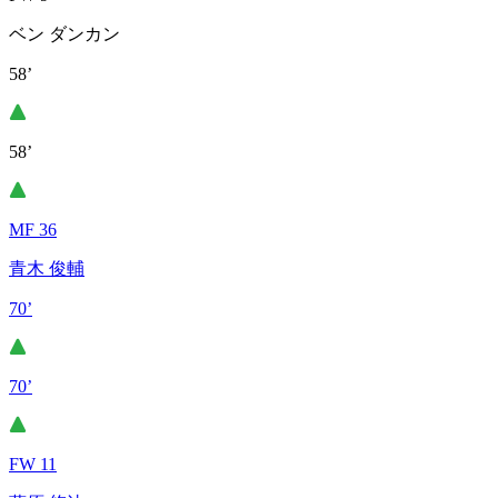
ベン ダンカン
58’
58’
MF 36
青木 俊輔
70’
70’
FW 11