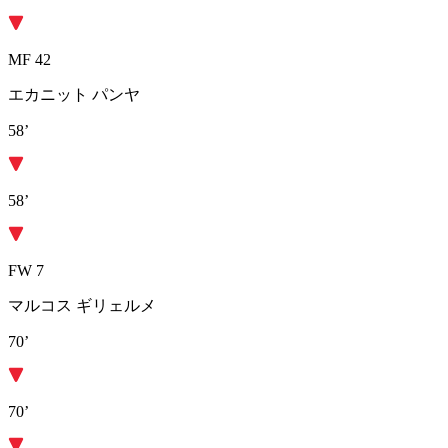
MF 42
エカニット パンヤ
58’
58’
FW 7
マルコス ギリェルメ
70’
70’