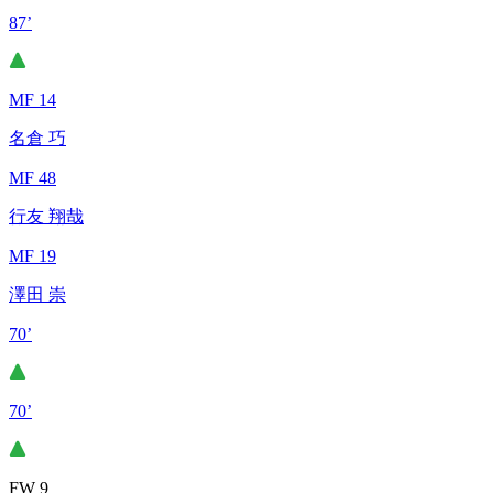
87’
MF 14
名倉 巧
MF 48
行友 翔哉
MF 19
澤田 崇
70’
70’
FW 9