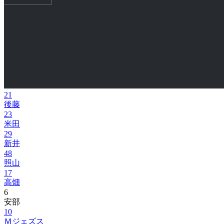
21
後藤
23
米田
29
新井
48
照山
17
高畑
6
安部
10
Ｍジェズス