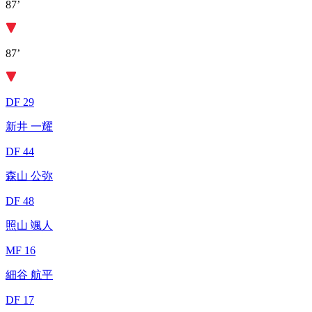
87’
87’
DF 29
新井 一耀
DF 44
森山 公弥
DF 48
照山 颯人
MF 16
細谷 航平
DF 17