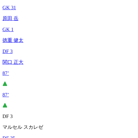
GK 31
原田 岳
GK 1
徳重 健太
DF 3
関口 正大
87’
87’
DF 3
マルセル スカレゼ