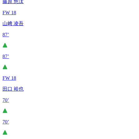
藤原 悠汰
FW 18
山﨑 凌吾
87’
87’
FW 18
田口 裕也
70’
70’