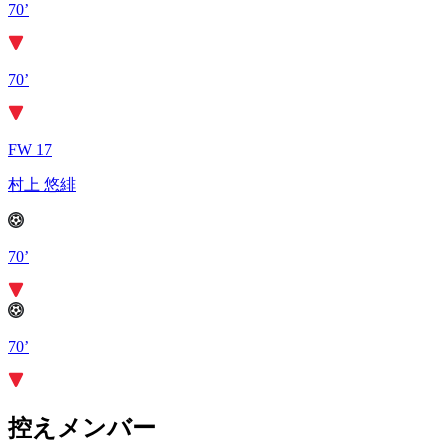
70’
70’
FW 17
村上 悠緋
70’
70’
控えメンバー