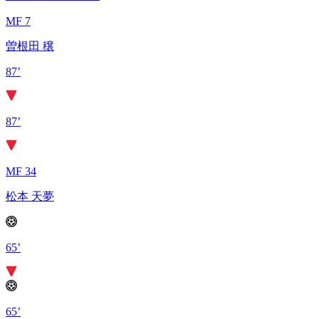
MF 7
曽根田 穣
87’
87’
MF 34
松本 天夢
65’
65’