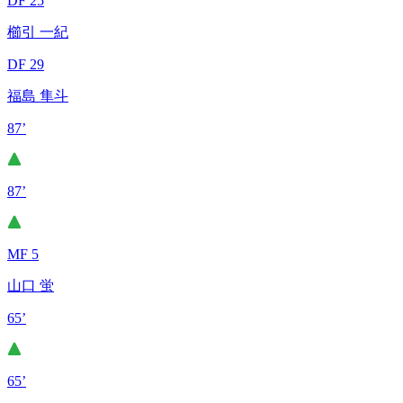
DF 25
櫛引 一紀
DF 29
福島 隼斗
87’
87’
MF 5
山口 蛍
65’
65’