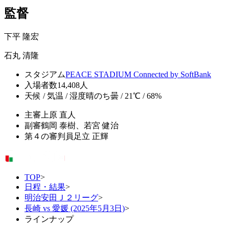
監督
下平 隆宏
石丸 清隆
スタジアム
PEACE STADIUM Connected by SoftBank
入場者数
14,408人
天候 / 気温 / 湿度
晴のち曇 / 21℃ / 68%
主審
上原 直人
副審
鶴岡 泰樹、若宮 健治
第４の審判員
足立 正輝
TOP
>
日程・結果
>
明治安田Ｊ２リーグ
>
長崎 vs 愛媛 (2025年5月3日)
>
ラインナップ