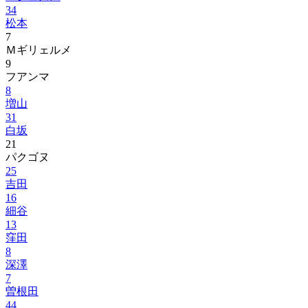
34
松本
7
Ｍギリェルメ
9
フアンマ
8
増山
31
白坂
21
パクゴヌ
25
吉田
16
細谷
13
窪田
8
深澤
7
曽根田
44