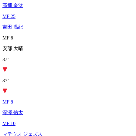
高畑 奎汰
MF 25
吉田 温紀
MF 6
安部 大晴
87’
87’
MF 8
深澤 佑太
MF 10
マテウス ジェズス