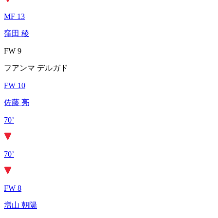
MF 13
窪田 稜
FW 9
フアンマ デルガド
FW 10
佐藤 亮
70’
70’
FW 8
増山 朝陽