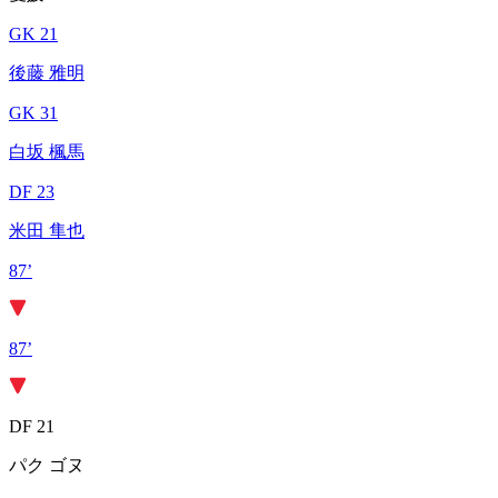
GK 21
後藤 雅明
GK 31
白坂 楓馬
DF 23
米田 隼也
87’
87’
DF 21
パク ゴヌ