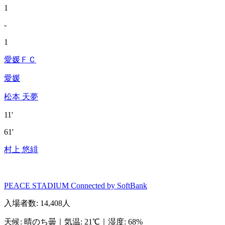
1
-
1
愛媛ＦＣ
愛媛
松本 天夢
11'
61'
村上 悠緋
PEACE STADIUM Connected by SoftBank
入場者数
:
14,408人
天候
:
晴のち曇
｜
気温
:
21℃
｜
湿度
:
68%