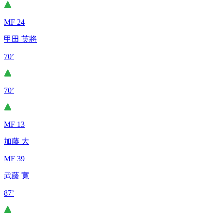
MF 24
甲田 英將
70’
70’
MF 13
加藤 大
MF 39
武藤 寛
87’