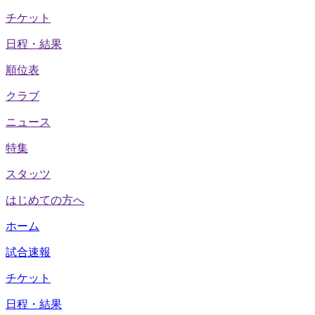
チケット
日程・結果
順位表
クラブ
ニュース
特集
スタッツ
はじめての方へ
ホーム
試合速報
チケット
日程・結果