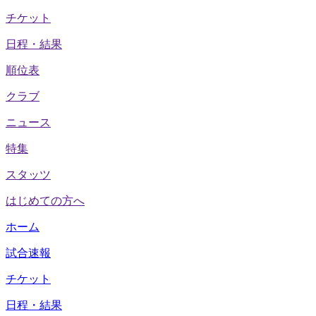
チケット
日程・結果
順位表
クラブ
ニュース
特集
スタッツ
はじめての方へ
ホーム
試合速報
チケット
日程・結果