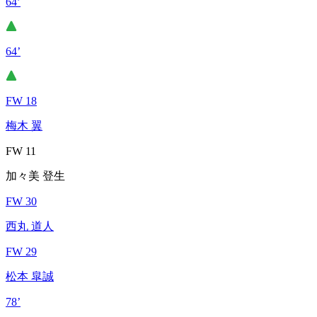
64’
64’
FW 18
梅木 翼
FW 11
加々美 登生
FW 30
西丸 道人
FW 29
松本 皐誠
78’