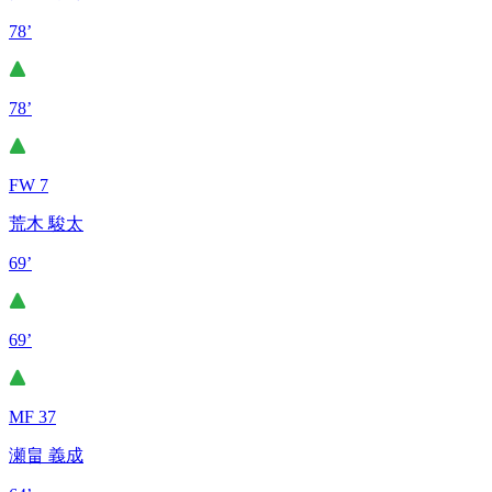
78’
78’
FW 7
荒木 駿太
69’
69’
MF 37
瀬畠 義成