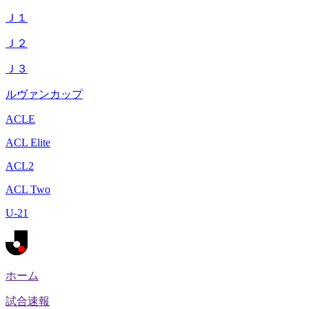
Ｊ１
Ｊ２
Ｊ３
ルヴァンカップ
ACLE
ACL Elite
ACL2
ACL Two
U-21
ホーム
試合速報