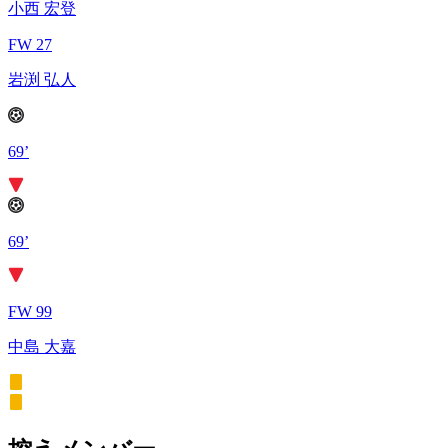
小西 宏登
FW 27
岩渕 弘人
69’
69’
FW 99
中島 大嘉