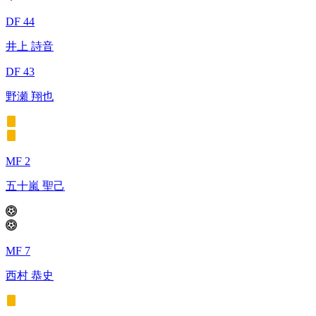
DF 44
井上 詩音
DF 43
野瀬 翔也
MF 2
五十嵐 聖己
MF 7
西村 恭史