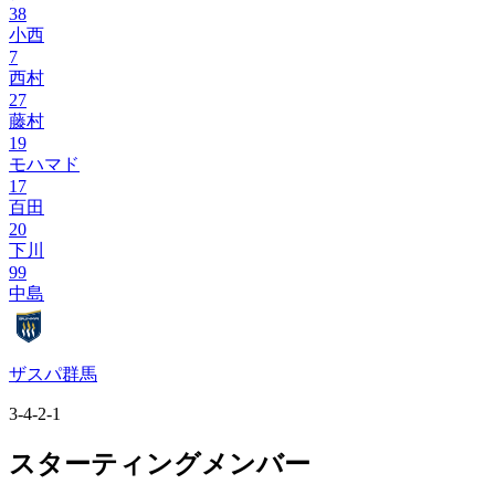
38
小西
7
西村
27
藤村
19
モハマド
17
百田
20
下川
99
中島
ザスパ群馬
3-4-2-1
スターティングメンバー