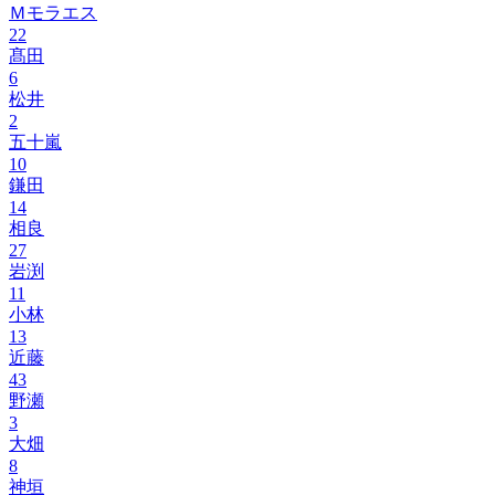
Ｍモラエス
22
髙田
6
松井
2
五十嵐
10
鎌田
14
相良
27
岩渕
11
小林
13
近藤
43
野瀬
3
大畑
8
神垣