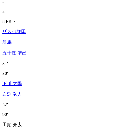
-
2
8 PK 7
ザスパ群馬
群馬
五十嵐 聖己
31'
20'
下川 太陽
岩渕 弘人
52'
90'
田頭 亮太