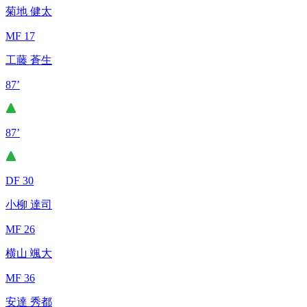
菊地 健太
MF 17
工藤 蒼生
87’
87’
DF 30
小柳 達司
MF 26
横山 颯大
MF 36
安達 秀都