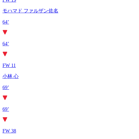
モハマド ファルザン佐名
64’
64’
FW 11
小林 心
69’
69’
FW 38