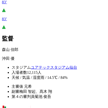
83’
83’
監督
森山 佳郎
沖田 優
スタジアム
ユアテックスタジアム仙台
入場者数
12,115人
天候 / 気温 / 湿度
雨 / 14.5℃ / 84%
主審
俵 元希
副審
梅田 智起、髙木 翔
第４の審判員
菊池 俊吾