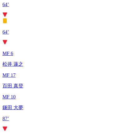
64’
64’
MF 6
松井 蓮之
MF 17
百田 真登
MF 10
鎌田 大夢
87’