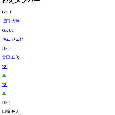
控えメンバー
GK 1
堀田 大暉
GK 88
キム ジェヒ
DF 5
菅田 真啓
78’
78’
DF 2
田頭 亮太