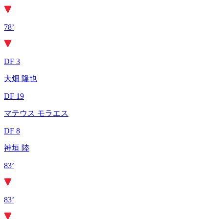
78’
DF 3
大畑 隆也
DF 19
マテウス モラエス
DF 8
神垣 陸
83’
83’