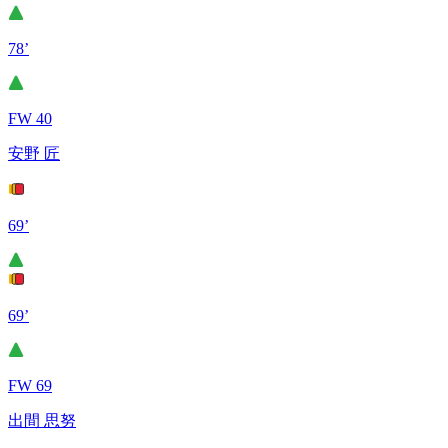
78’
FW 40
安野 匠
69’
69’
FW 69
出間 思努