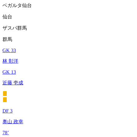
ベガルタ仙台
仙台
ザスパ群馬
群馬
GK 33
林 彰洋
GK 13
近藤 壱成
DF 3
奥山 政幸
78’