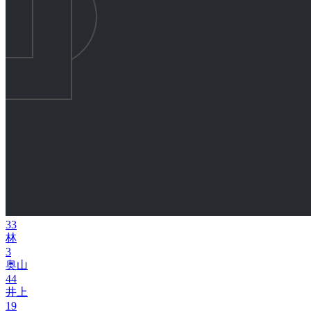
33
林
3
奥山
44
井上
19