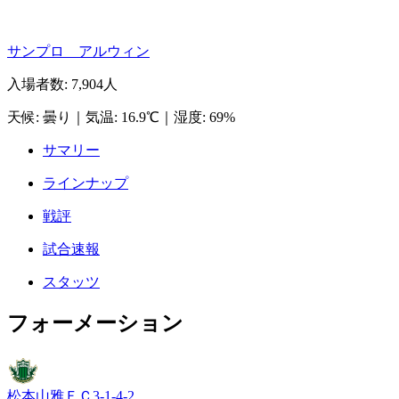
サンプロ アルウィン
入場者数
:
7,904人
天候
:
曇り
｜
気温
:
16.9℃
｜
湿度
:
69%
サマリー
ラインナップ
戦評
試合速報
スタッツ
フォーメーション
松本山雅ＦＣ
3-1-4-2