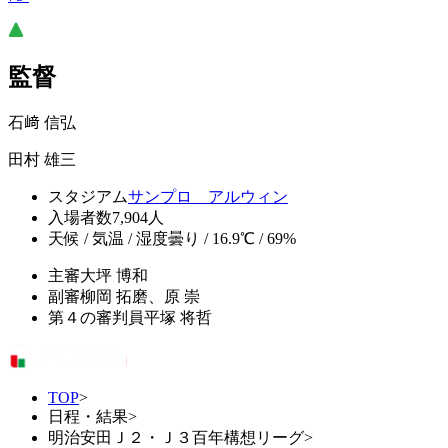
監督
石﨑 信弘
田村 雄三
スタジアム
サンプロ アルウィン
入場者数
7,904人
天候 / 気温 / 湿度
曇り / 16.9℃ / 69%
主審
大坪 博和
副審
柳岡 拓磨、原 崇
第４の審判員
平塚 将哲
TOP
>
日程・結果
>
明治安田Ｊ２・Ｊ３百年構想リーグ
>