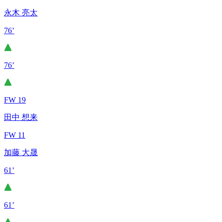
永木 亮太
76’
76’
FW 19
田中 想来
FW 11
加藤 大晟
61’
61’