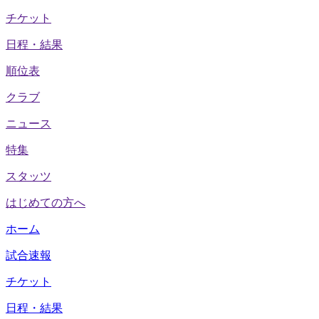
チケット
日程・結果
順位表
クラブ
ニュース
特集
スタッツ
はじめての方へ
ホーム
試合速報
チケット
日程・結果