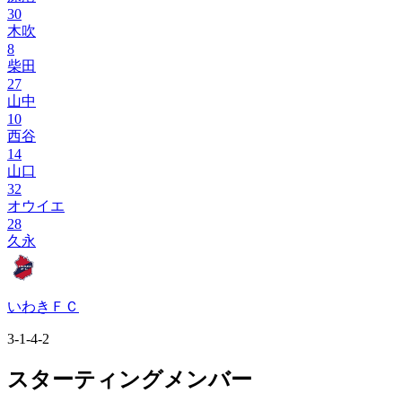
30
木吹
8
柴田
27
山中
10
西谷
14
山口
32
オウイエ
28
久永
いわきＦＣ
3-1-4-2
スターティングメンバー