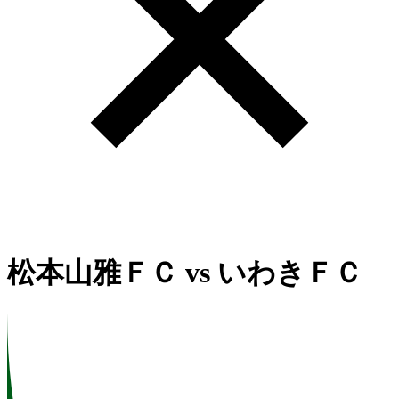
松本山雅ＦＣ
vs
いわきＦＣ