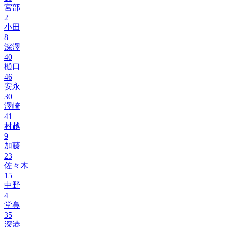
宮部
2
小田
8
深澤
40
樋口
46
安永
30
澤崎
41
村越
9
加藤
23
佐々木
15
中野
4
堂鼻
35
深港