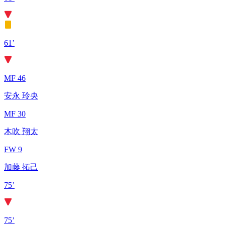
61’
MF 46
安永 玲央
MF 30
木吹 翔太
FW 9
加藤 拓己
75’
75’