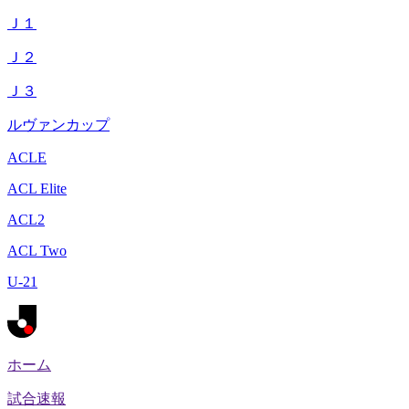
Ｊ１
Ｊ２
Ｊ３
ルヴァンカップ
ACLE
ACL Elite
ACL2
ACL Two
U-21
ホーム
試合速報