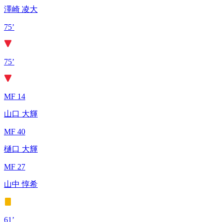
澤崎 凌大
75’
75’
MF 14
山口 大輝
MF 40
樋口 大輝
MF 27
山中 惇希
61’