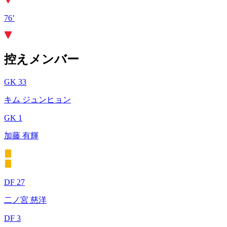
76’
控えメンバー
GK 33
キム ジュンヒョン
GK 1
加藤 有輝
DF 27
二ノ宮 慈洋
DF 3