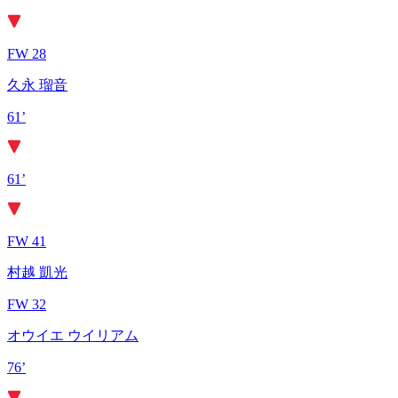
FW 28
久永 瑠音
61’
61’
FW 41
村越 凱光
FW 32
オウイエ ウイリアム
76’