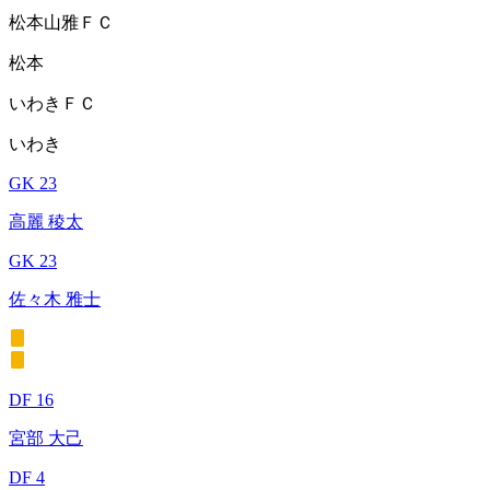
松本山雅ＦＣ
松本
いわきＦＣ
いわき
GK 23
高麗 稜太
GK 23
佐々木 雅士
DF 16
宮部 大己
DF 4