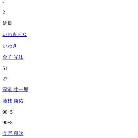
-
2
延長
いわきＦＣ
いわき
金子 光汰
51'
27'
深港 壮一郎
藤枝 康佑
90+5'
90+8'
今野 息吹