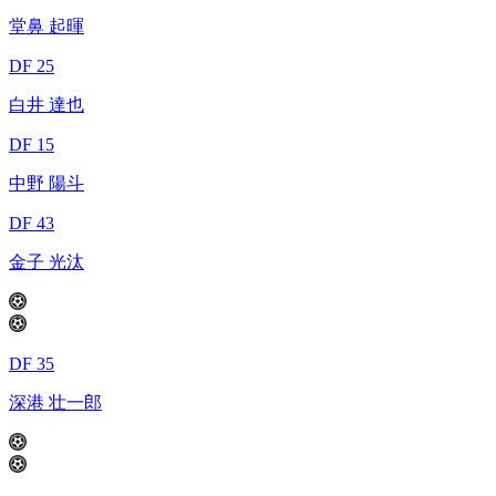
堂鼻 起暉
DF 25
白井 達也
DF 15
中野 陽斗
DF 43
金子 光汰
DF 35
深港 壮一郎