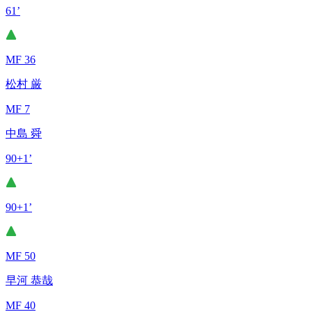
61’
MF 36
松村 厳
MF 7
中島 舜
90+1’
90+1’
MF 50
早河 恭哉
MF 40