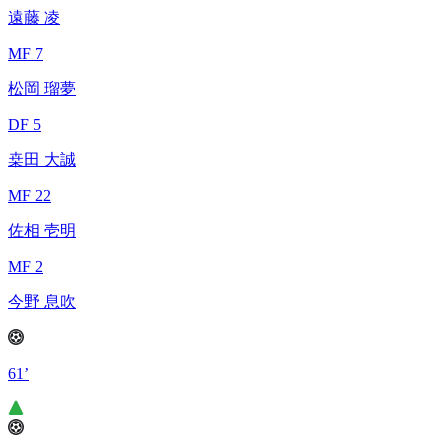
遠藤 凌
MF 7
松岡 瑠夢
DF 5
桒田 大誠
MF 22
佐相 壱明
MF 2
今野 息吹
61’