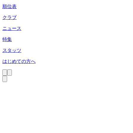
順位表
クラブ
ニュース
特集
スタッツ
はじめての方へ