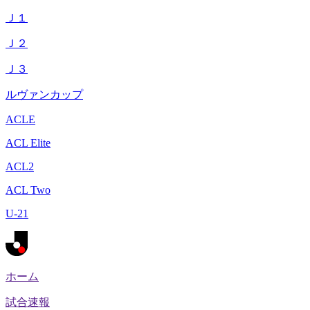
Ｊ１
Ｊ２
Ｊ３
ルヴァンカップ
ACLE
ACL Elite
ACL2
ACL Two
U-21
ホーム
試合速報