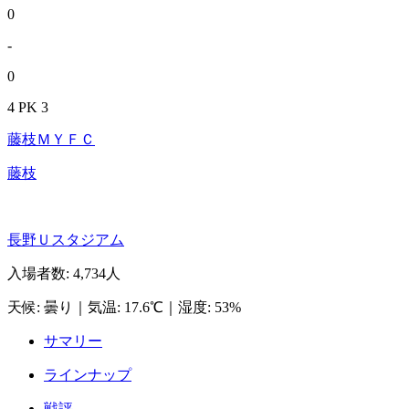
0
-
0
4 PK 3
藤枝ＭＹＦＣ
藤枝
長野Ｕスタジアム
入場者数
:
4,734人
天候
:
曇り
｜
気温
:
17.6℃
｜
湿度
:
53%
サマリー
ラインナップ
戦評