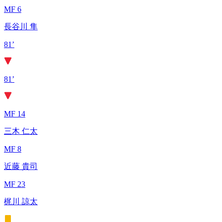
MF 6
長谷川 隼
81’
81’
MF 14
三木 仁太
MF 8
近藤 貴司
MF 23
梶川 諒太