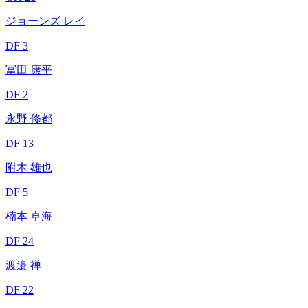
ジョーンズ レイ
DF 3
冨田 康平
DF 2
永野 修都
DF 13
附木 雄也
DF 5
楠本 卓海
DF 24
渡邉 禅
DF 22