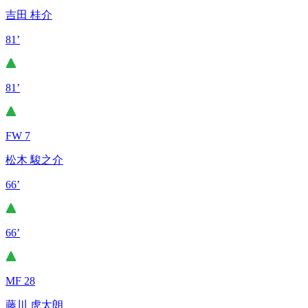
吉田 桂介
81’
81’
FW 7
松木 駿之介
66’
66’
MF 28
藤川 虎太朗