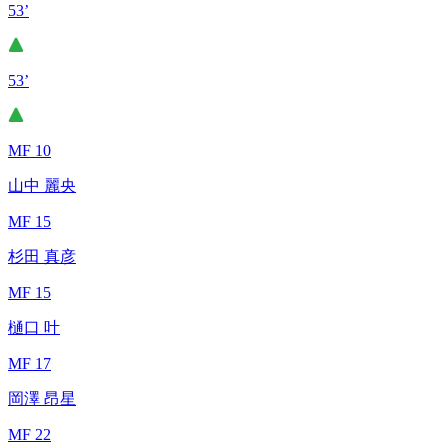
53’
53’
MF 10
山中 麗央
MF 15
杉田 真彦
MF 15
樋口 叶
MF 17
岡澤 昂星
MF 22