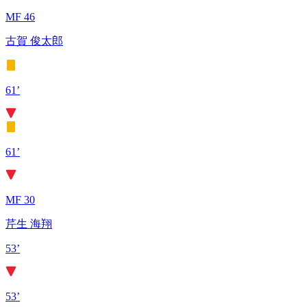
MF 46
古賀 俊太郎
61’
61’
MF 30
芹生 海翔
53’
53’