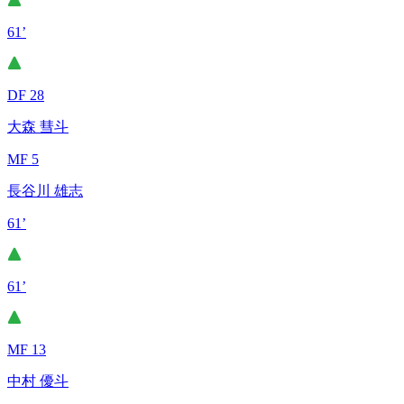
61’
DF 28
大森 彗斗
MF 5
長谷川 雄志
61’
61’
MF 13
中村 優斗