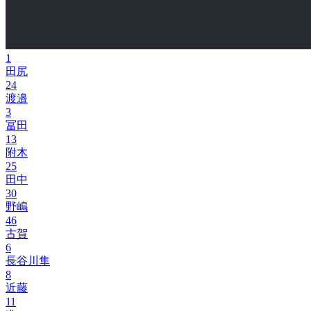
1
田尻
24
渡邉
3
冨田
13
附木
25
田中
30
野嶋
46
古賀
6
長谷川隼
8
近藤
11