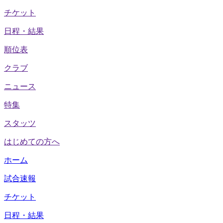
チケット
日程・結果
順位表
クラブ
ニュース
特集
スタッツ
はじめての方へ
ホーム
試合速報
チケット
日程・結果