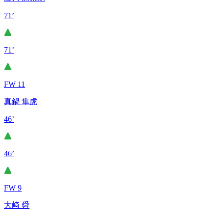
71’
71’
FW 11
真鍋 隼虎
46’
46’
FW 9
大﨑 舜