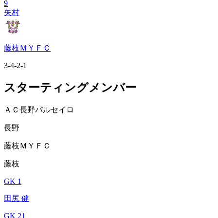
9
矢村
藤枝ＭＹＦＣ
3-4-2-1
スターティングメンバー
ＡＣ長野パルセイロ
長野
藤枝ＭＹＦＣ
藤枝
GK 1
田尻 健
GK 21