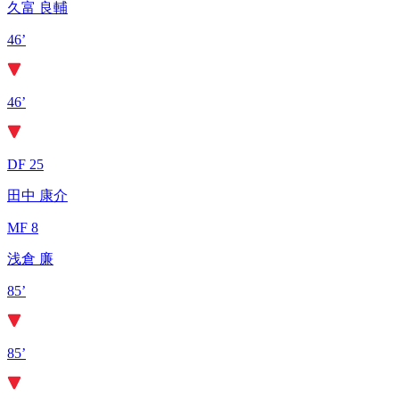
久富 良輔
46’
46’
DF 25
田中 康介
MF 8
浅倉 廉
85’
85’