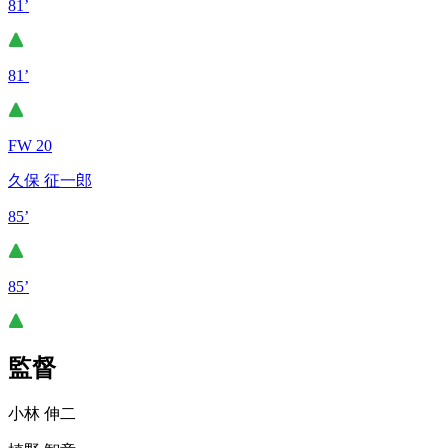
81’
81’
FW 20
久保 征一郎
85’
85’
監督
小林 伸二