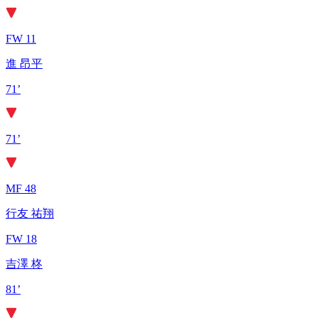
FW 11
進 昂平
71’
71’
MF 48
行友 祐翔
FW 18
吉澤 柊
81’