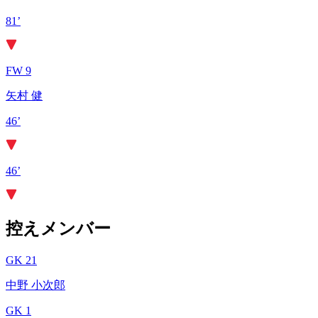
81’
FW 9
矢村 健
46’
46’
控えメンバー
GK 21
中野 小次郎
GK 1