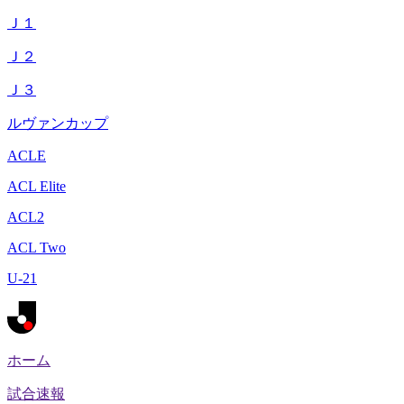
Ｊ１
Ｊ２
Ｊ３
ルヴァンカップ
ACLE
ACL Elite
ACL2
ACL Two
U-21
ホーム
試合速報