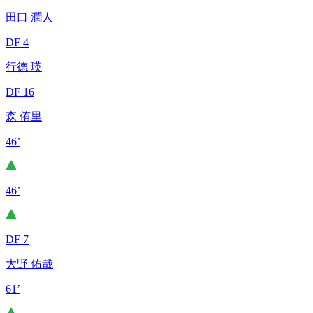
田口 潤人
DF 4
行德 瑛
DF 16
森 侑里
46’
46’
DF 7
大野 佑哉
61’