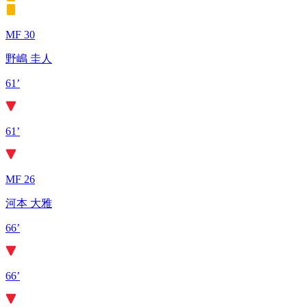
MF 30
野嶋 圭人
61’
61’
MF 26
河本 大雅
66’
66’