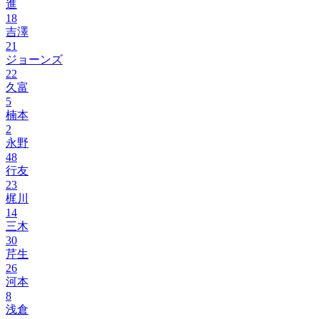
進
18
吉澤
21
ジョーンズ
22
久富
5
楠本
2
永野
48
行友
23
梶川
14
三木
30
芹生
26
河本
8
浅倉