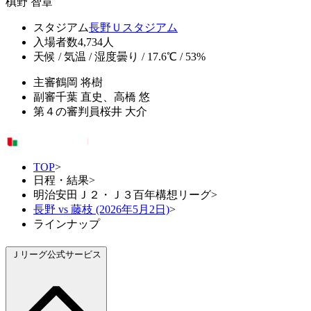
槙野 智章
スタジアム
長野Ｕスタジアム
入場者数
4,734人
天候 / 気温 / 湿度
曇り / 17.6℃ / 53%
主審
鶴岡 将樹
副審
千葉 直史、高橋 悠
第４の審判員
桜井 大介
TOP
>
日程・結果
>
明治安田Ｊ２・Ｊ３百年構想リーグ
>
長野 vs 藤枝 (2026年5月2日)
>
ラインナップ
Ｊリーグ公式サービス