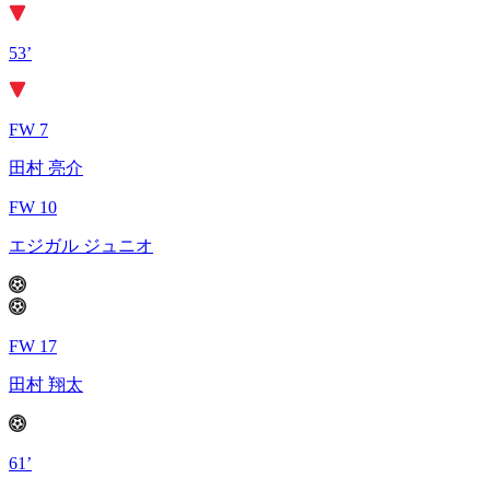
53’
FW 7
田村 亮介
FW 10
エジガル ジュニオ
FW 17
田村 翔太
61’