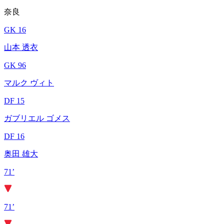
奈良
GK 16
山本 透衣
GK 96
マルク ヴィト
DF 15
ガブリエル ゴメス
DF 16
奥田 雄大
71’
71’