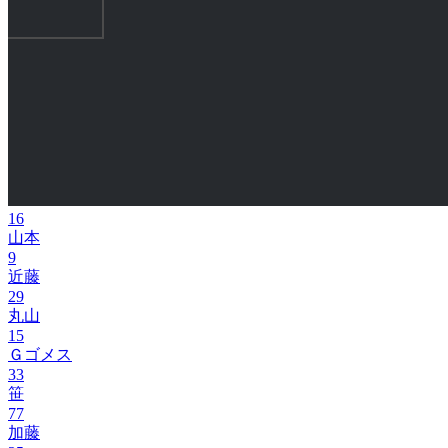
16
山本
9
近藤
29
丸山
15
Ｇゴメス
33
笹
77
加藤