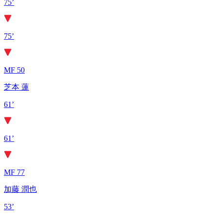
75’
75’
MF 50
芝本 蓮
61’
61’
MF 77
加藤 潤也
53’