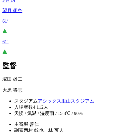
FW 14
望月 想空
61’
61’
監督
塚田 雄二
大黒 将志
スタジアム
アシックス里山スタジアム
入場者数
4,112人
天候 / 気温 / 湿度
雨 / 15.3℃ / 90%
主審
堀 善仁
副審
西村 幹也、林 可人