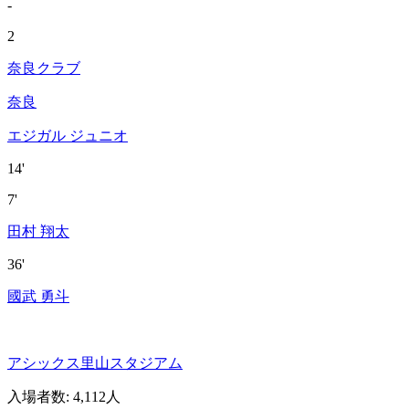
-
2
奈良クラブ
奈良
エジガル ジュニオ
14'
7'
田村 翔太
36'
國武 勇斗
アシックス里山スタジアム
入場者数
:
4,112人