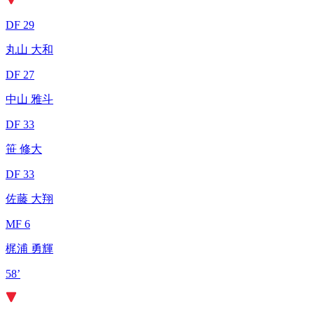
DF 29
丸山 大和
DF 27
中山 雅斗
DF 33
笹 修大
DF 33
佐藤 大翔
MF 6
梶浦 勇輝
58’