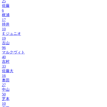
25
佐藤
6
梶浦
17
持井
10
Ｅジュニオ
19
古山
96
マルクヴィト
40
吉村
33
佐藤大
16
奥田
27
中山
50
芝本
10