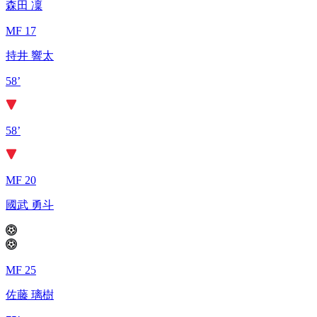
森田 凜
MF 17
持井 響太
58’
58’
MF 20
國武 勇斗
MF 25
佐藤 璃樹