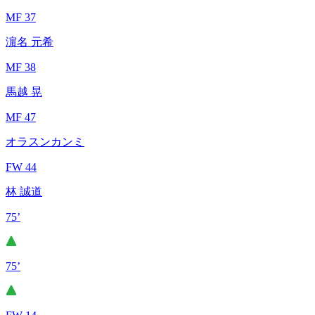
MF 37
濵名 元希
MF 38
馬越 晃
MF 47
オラスンカンミ
FW 44
林 誠道
75’
75’