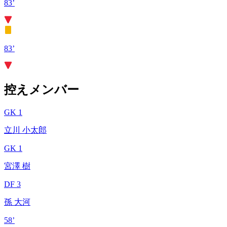
83’
83’
控えメンバー
GK 1
立川 小太郎
GK 1
宮澤 樹
DF 3
孫 大河
58’