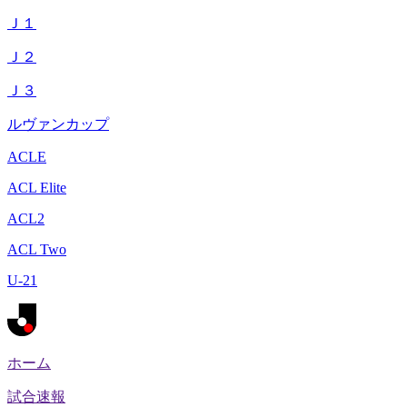
Ｊ１
Ｊ２
Ｊ３
ルヴァンカップ
ACLE
ACL Elite
ACL2
ACL Two
U-21
ホーム
試合速報