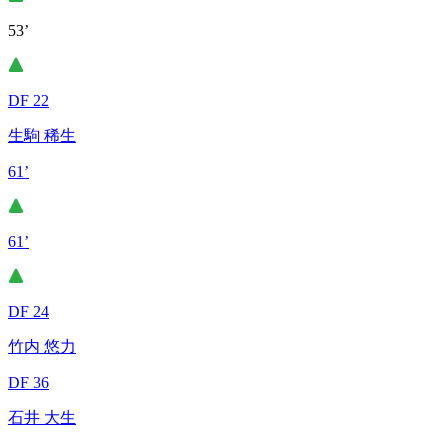
53’
DF 22
生駒 稀生
61’
61’
DF 24
竹内 悠力
DF 36
石井 大生