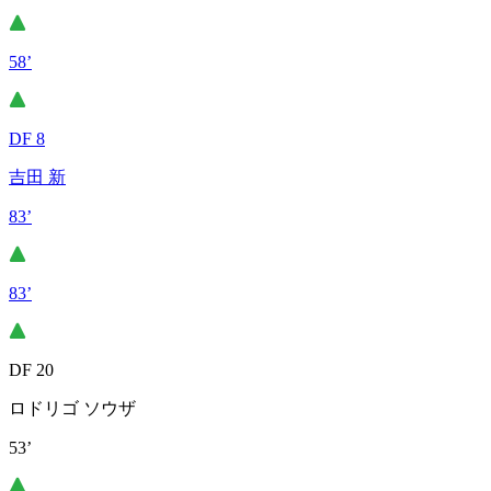
58’
DF 8
吉田 新
83’
83’
DF 20
ロドリゴ ソウザ
53’