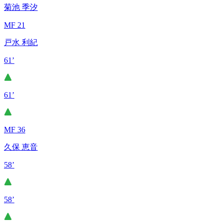
菊池 季汐
MF 21
戸水 利紀
61’
61’
MF 36
久保 恵音
58’
58’