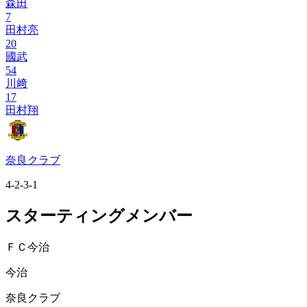
森田
7
田村亮
20
國武
54
川﨑
17
田村翔
奈良クラブ
4-2-3-1
スターティングメンバー
ＦＣ今治
今治
奈良クラブ