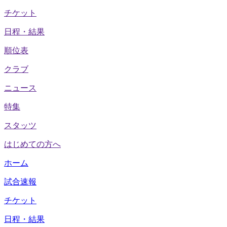
チケット
日程・結果
順位表
クラブ
ニュース
特集
スタッツ
はじめての方へ
ホーム
試合速報
チケット
日程・結果