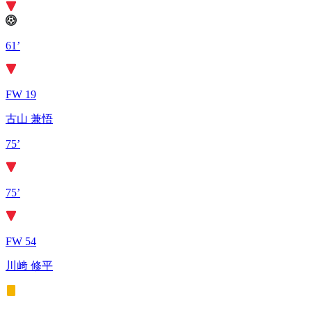
61’
FW 19
古山 兼悟
75’
75’
FW 54
川﨑 修平