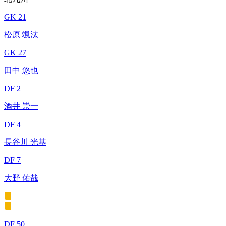
GK 21
松原 颯汰
GK 27
田中 悠也
DF 2
酒井 崇一
DF 4
長谷川 光基
DF 7
大野 佑哉
DF 50