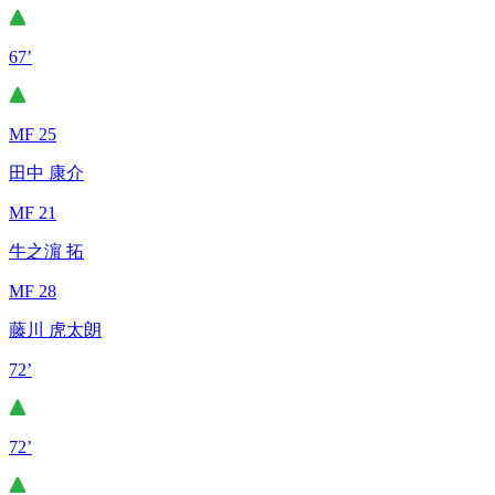
67’
MF 25
田中 康介
MF 21
牛之濵 拓
MF 28
藤川 虎太朗
72’
72’