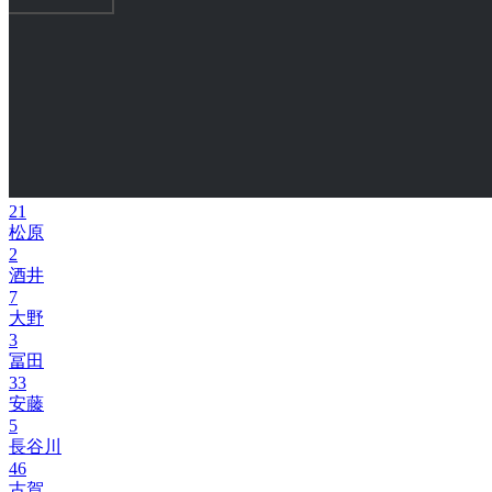
21
松原
2
酒井
7
大野
3
冨田
33
安藤
5
長谷川
46
古賀