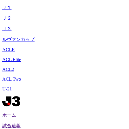
Ｊ１
Ｊ２
Ｊ３
ルヴァンカップ
ACLE
ACL Elite
ACL2
ACL Two
U-21
ホーム
試合速報