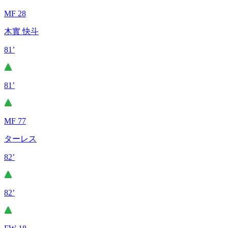
MF 28
木實 快斗
81’
81’
MF 77
ターレス
82’
82’