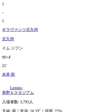
1
-
1
ギラヴァンツ北九州
北九州
イム ジフン
90+4'
21'
永井 龍
Lemino
長野Ｕスタジアム
入場者数
:
3,795人
天候
:
曇
｜
気温
:
28.3℃
｜
湿度
:
77%