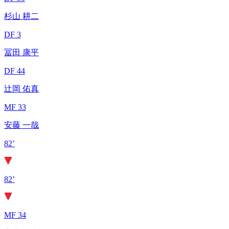
杉山 耕二
DF 3
冨田 康平
DF 44
辻岡 佑真
MF 33
安藤 一哉
82’
82’
MF 34