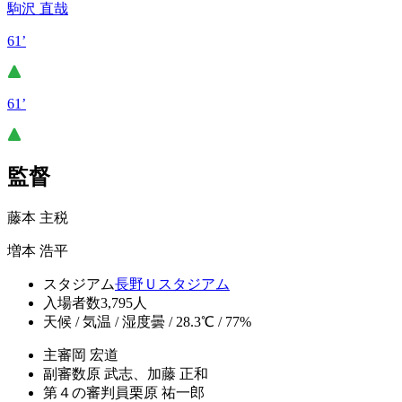
駒沢 直哉
61’
61’
監督
藤本 主税
増本 浩平
スタジアム
長野Ｕスタジアム
入場者数
3,795人
天候 / 気温 / 湿度
曇 / 28.3℃ / 77%
主審
岡 宏道
副審
数原 武志、加藤 正和
第４の審判員
栗原 祐一郎