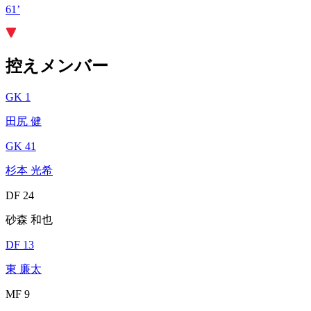
61’
控えメンバー
GK 1
田尻 健
GK 41
杉本 光希
DF 24
砂森 和也
DF 13
東 廉太
MF 9