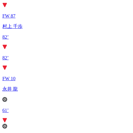
FW 87
村上 千歩
82’
82’
FW 10
永井 龍
61’