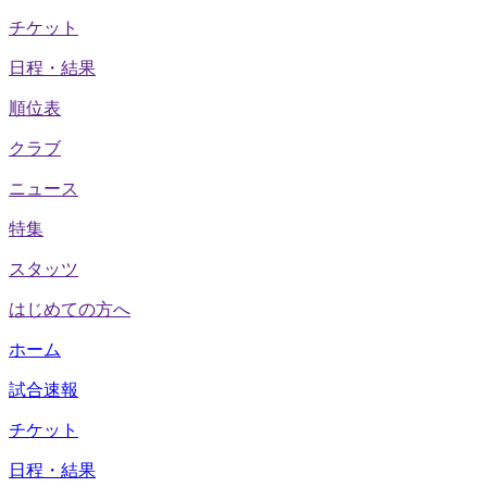
チケット
日程・結果
順位表
クラブ
ニュース
特集
スタッツ
はじめての方へ
ホーム
試合速報
チケット
日程・結果