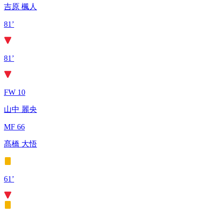
吉原 楓人
81’
81’
FW 10
山中 麗央
MF 66
髙橋 大悟
61’