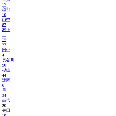
17
忽那
10
山中
87
村上
11
進
27
田中
4
長谷川
50
杉山
44
辻岡
6
星
34
高吉
20
矢田
19