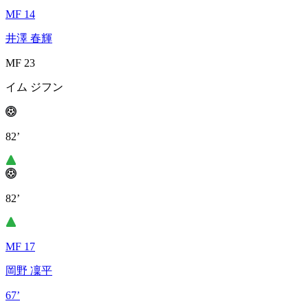
MF 14
井澤 春輝
MF 23
イム ジフン
82’
82’
MF 17
岡野 凜平
67’