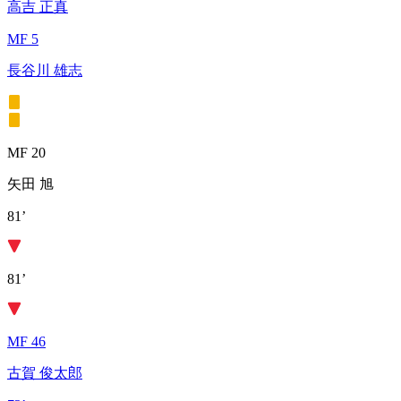
高吉 正真
MF 5
長谷川 雄志
MF 20
矢田 旭
81’
81’
MF 46
古賀 俊太郎