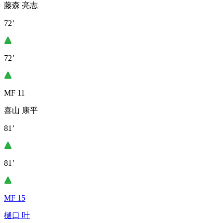
藤森 亮志
72’
72’
MF 11
喜山 康平
81’
81’
MF 15
樋口 叶