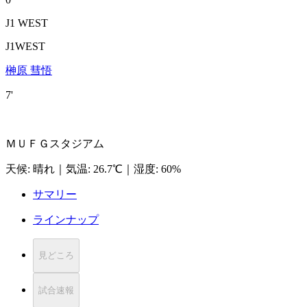
J1 WEST
J1WEST
榊原 彗悟
7'
ＭＵＦＧスタジアム
天候
:
晴れ
｜
気温
:
26.7℃
｜
湿度
:
60%
サマリー
ラインナップ
見どころ
試合速報