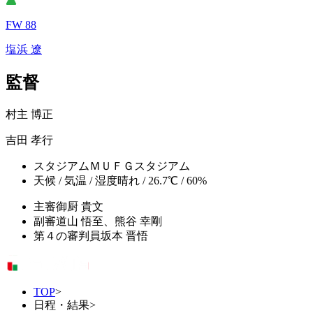
FW 88
塩浜 遼
監督
村主 博正
吉田 孝行
スタジアム
ＭＵＦＧスタジアム
天候 / 気温 / 湿度
晴れ / 26.7℃ / 60%
主審
御厨 貴文
副審
道山 悟至、熊谷 幸剛
第４の審判員
坂本 晋悟
TOP
>
日程・結果
>