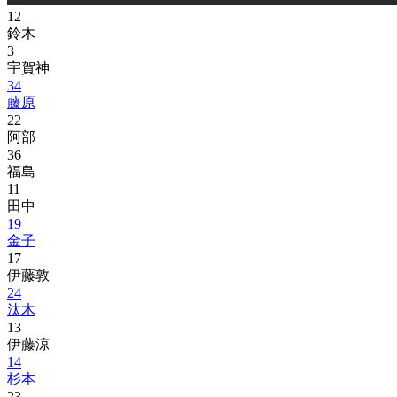
12
鈴木
3
宇賀神
34
藤原
22
阿部
36
福島
11
田中
19
金子
17
伊藤敦
24
汰木
13
伊藤涼
14
杉本
23