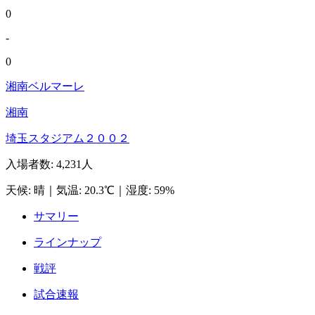
0
-
0
湘南ベルマーレ
湘南
埼玉スタジアム２００２
入場者数
:
4,231人
天候
:
晴
｜
気温
:
20.3℃
｜
湿度
:
59%
サマリー
ラインナップ
戦評
試合速報