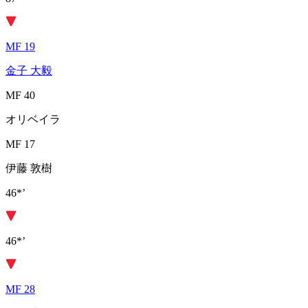
MF 19
金子 大毅
MF 40
オリベイラ
MF 17
伊藤 敦樹
46*’
46*’
MF 28