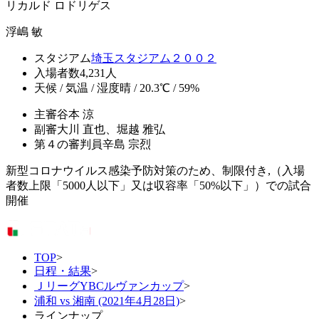
リカルド ロドリゲス
浮嶋 敏
スタジアム
埼玉スタジアム２００２
入場者数
4,231人
天候 / 気温 / 湿度
晴 / 20.3℃ / 59%
主審
谷本 涼
副審
大川 直也、堀越 雅弘
第４の審判員
辛島 宗烈
新型コロナウイルス感染予防対策のため、制限付き,（入場
者数上限「5000人以下」又は収容率「50%以下」）での試合
開催
TOP
>
日程・結果
>
ＪリーグYBCルヴァンカップ
>
浦和 vs 湘南 (2021年4月28日)
>
ラインナップ