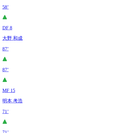
58’
DF 8
大野 和成
87’
87’
MF 15
明本 考浩
71’
71’