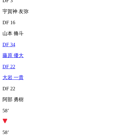
DF 3
宇賀神 友弥
DF 16
山本 脩斗
DF 34
藤原 優大
DF 22
大岩 一貴
DF 22
阿部 勇樹
58’
58’