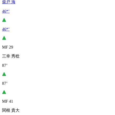
柴戸 海
46*’
46*’
MF 29
三幸 秀稔
87’
87’
MF 41
関根 貴大