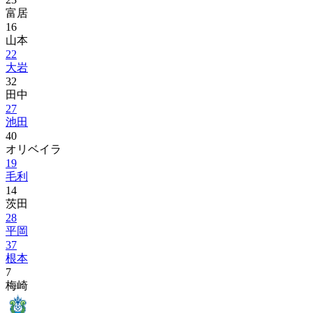
富居
16
山本
22
大岩
32
田中
27
池田
40
オリベイラ
19
毛利
14
茨田
28
平岡
37
根本
7
梅崎