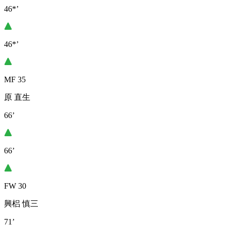
46*’
46*’
MF 35
原 直生
66’
66’
FW 30
興梠 慎三
71’