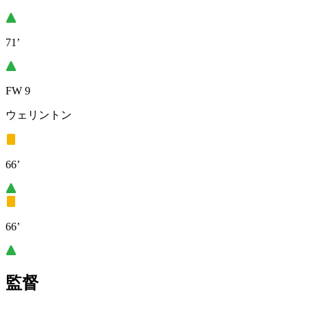
71’
FW 9
ウェリントン
66’
66’
監督