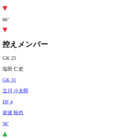
66’
控えメンバー
GK 25
塩田 仁史
GK 31
立川 小太郎
DF 4
岩波 拓也
58’