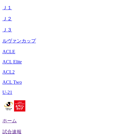
Ｊ１
Ｊ２
Ｊ３
ルヴァンカップ
ACLE
ACL Elite
ACL2
ACL Two
U-21
ホーム
試合速報