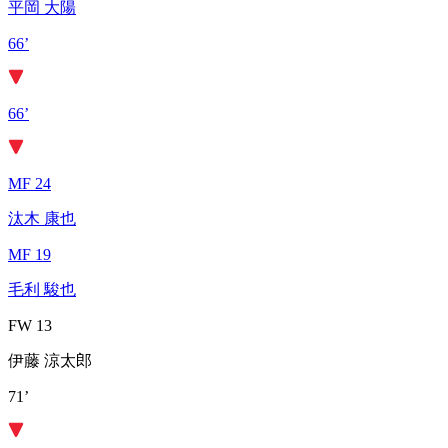
平岡 大陽
66’
66’
MF 24
汰木 康也
MF 19
毛利 駿也
FW 13
伊藤 涼太郎
71’