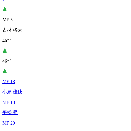
MF 5
古林 将太
46*’
46*’
MF 18
小泉 佳穂
MF 18
平松 昇
MF 29