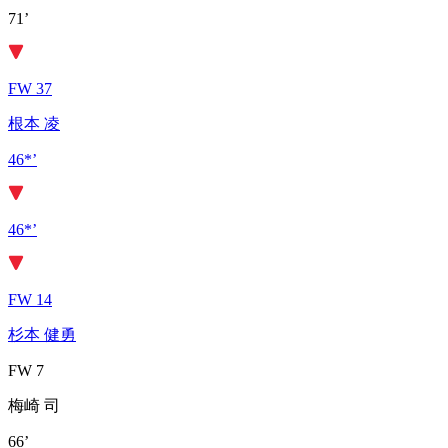
71’
FW 37
根本 凌
46*’
46*’
FW 14
杉本 健勇
FW 7
梅崎 司
66’