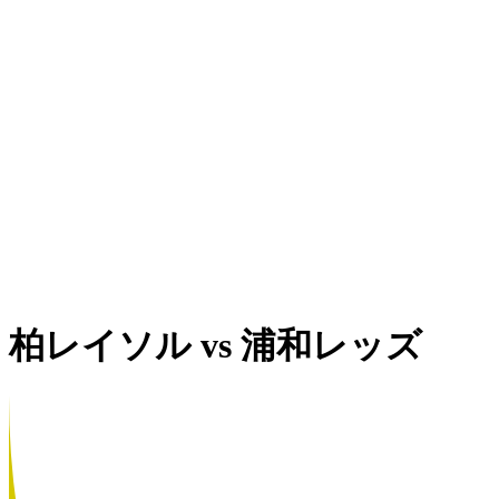
柏レイソル
vs
浦和レッズ