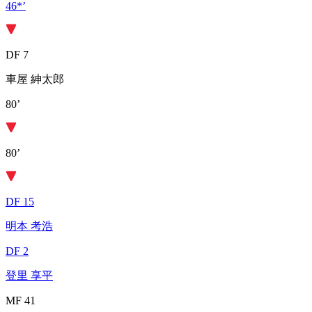
46*’
DF 7
車屋 紳太郎
80’
80’
DF 15
明本 考浩
DF 2
登里 享平
MF 41