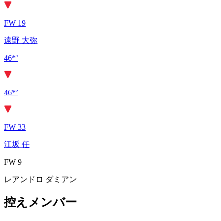
FW 19
遠野 大弥
46*’
46*’
FW 33
江坂 任
FW 9
レアンドロ ダミアン
控えメンバー