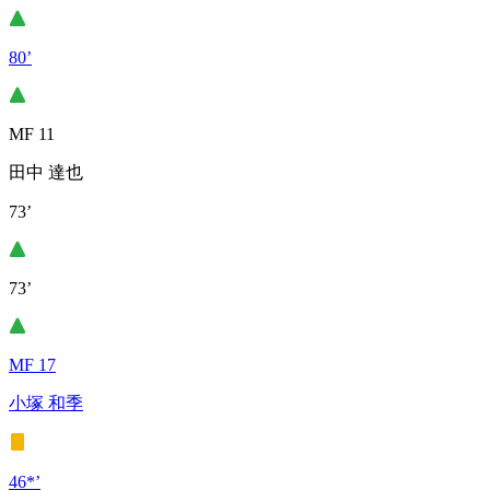
80’
MF 11
田中 達也
73’
73’
MF 17
小塚 和季
46*’