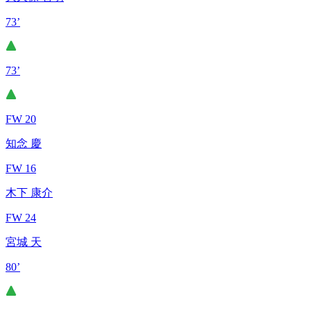
73’
73’
FW 20
知念 慶
FW 16
木下 康介
FW 24
宮城 天
80’