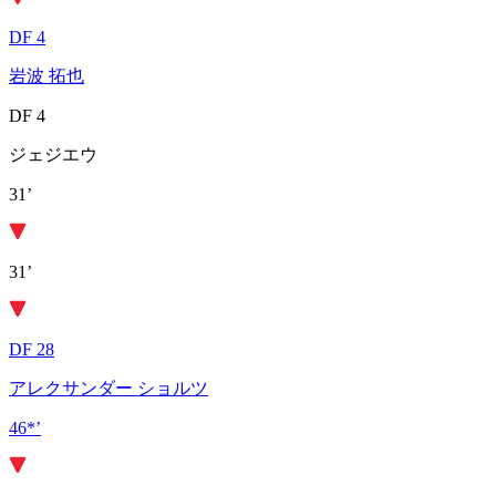
DF 4
岩波 拓也
DF 4
ジェジエウ
31’
31’
DF 28
アレクサンダー ショルツ
46*’