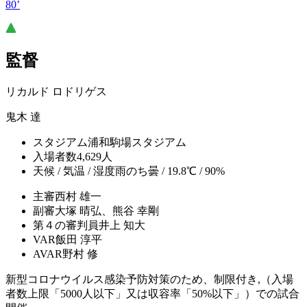
80’
監督
リカルド ロドリゲス
鬼木 達
スタジアム
浦和駒場スタジアム
入場者数
4,629人
天候 / 気温 / 湿度
雨のち曇 / 19.8℃ / 90%
主審
西村 雄一
副審
大塚 晴弘、熊谷 幸剛
第４の審判員
井上 知大
VAR
飯田 淳平
AVAR
野村 修
新型コロナウイルス感染予防対策のため、制限付き,（入場
者数上限「5000人以下」又は収容率「50%以下」）での試合