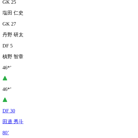
GK 25
塩田 仁史
GK 27
丹野 研太
DF 5
槙野 智章
46*’
46*’
DF 30
田邉 秀斗
80’