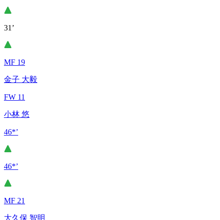
31’
MF 19
金子 大毅
FW 11
小林 悠
46*’
46*’
MF 21
大久保 智明