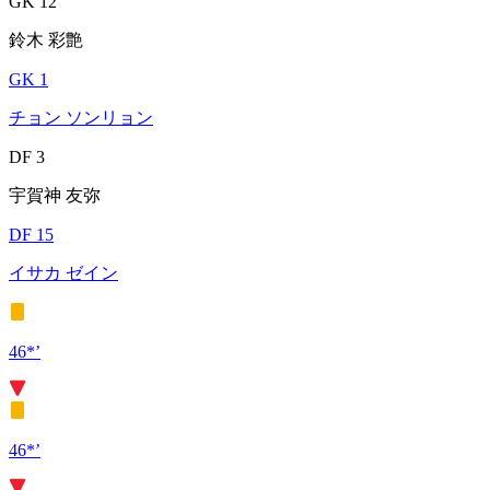
GK 12
鈴木 彩艶
GK 1
チョン ソンリョン
DF 3
宇賀神 友弥
DF 15
イサカ ゼイン
46*’
46*’