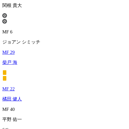
関根 貴大
MF 6
ジョアン シミッチ
MF 29
柴戸 海
MF 22
橘田 健人
MF 40
平野 佑一