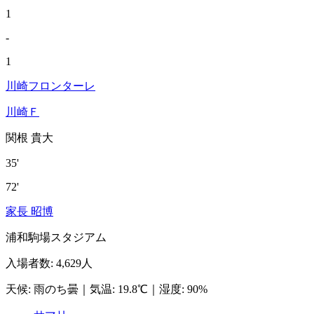
1
-
1
川崎フロンターレ
川崎Ｆ
関根 貴大
35'
72'
家長 昭博
浦和駒場スタジアム
入場者数
:
4,629人
天候
:
雨のち曇
｜
気温
:
19.8℃
｜
湿度
:
90%