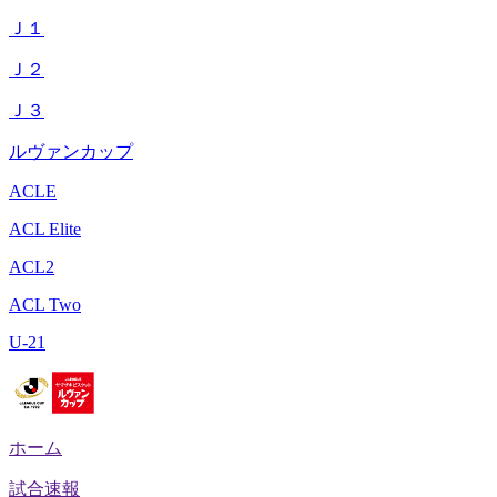
Ｊ１
Ｊ２
Ｊ３
ルヴァンカップ
ACLE
ACL Elite
ACL2
ACL Two
U-21
ホーム
試合速報