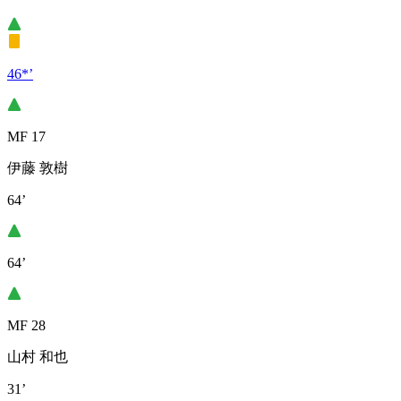
46*’
MF 17
伊藤 敦樹
64’
64’
MF 28
山村 和也
31’