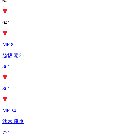
64’
64’
MF 8
脇坂 泰斗
80’
80’
MF 24
汰木 康也
73’