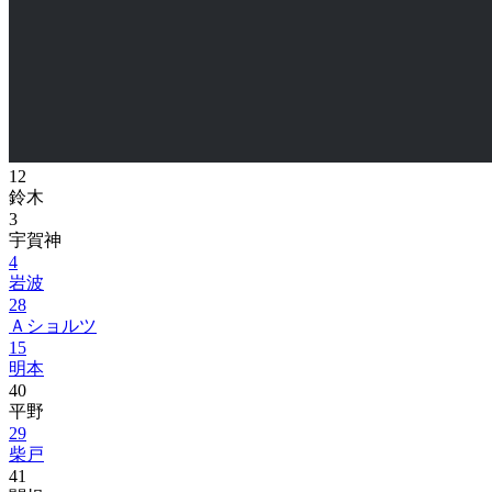
12
鈴木
3
宇賀神
4
岩波
28
Ａショルツ
15
明本
40
平野
29
柴戸
41