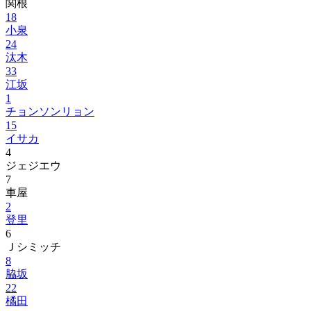
関根
18
小泉
24
汰木
33
江坂
1
チョンソンリョン
15
イサカ
4
ジェジエウ
7
車屋
2
登里
6
Ｊシミッチ
8
脇坂
22
橘田