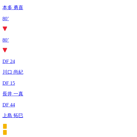
本多 勇喜
80’
80’
DF 24
川口 尚紀
DF 15
長井 一真
DF 44
上島 拓巳