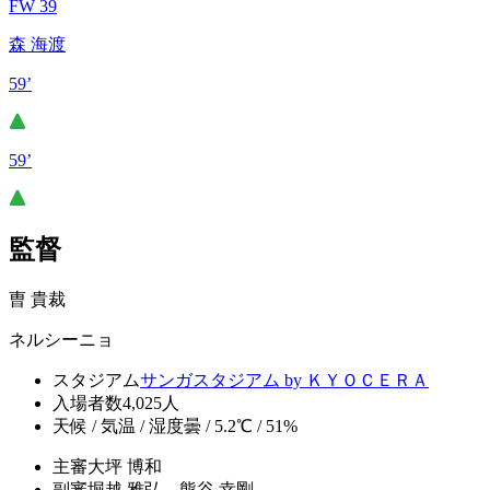
FW 39
森 海渡
59’
59’
監督
曺 貴裁
ネルシーニョ
スタジアム
サンガスタジアム by ＫＹＯＣＥＲＡ
入場者数
4,025人
天候 / 気温 / 湿度
曇 / 5.2℃ / 51%
主審
大坪 博和
副審
堀越 雅弘、熊谷 幸剛