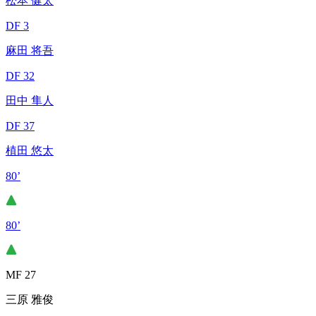
松本 健太
DF 3
麻田 将吾
DF 32
田中 隼人
DF 37
植田 悠太
80’
80’
MF 27
三原 雅俊