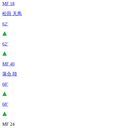
MF 18
松田 天馬
62’
62’
MF 40
落合 陸
68’
68’
MF 24