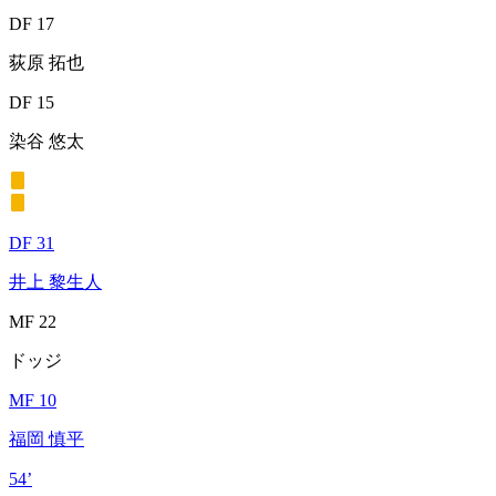
DF 17
荻原 拓也
DF 15
染谷 悠太
DF 31
井上 黎生人
MF 22
ドッジ
MF 10
福岡 慎平
54’