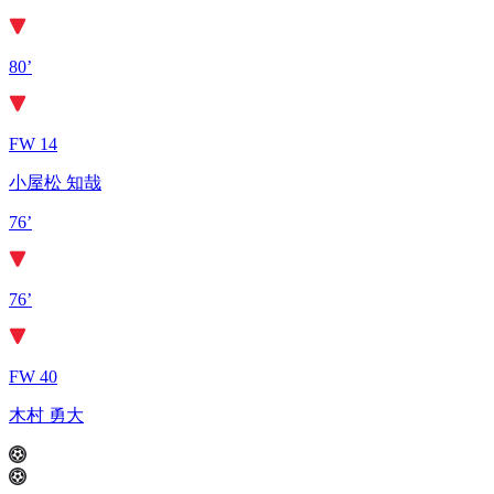
80’
FW 14
小屋松 知哉
76’
76’
FW 40
木村 勇大