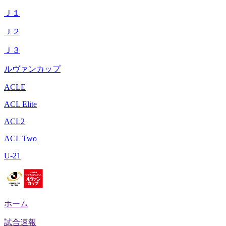
Ｊ１
Ｊ２
Ｊ３
ルヴァンカップ
ACLE
ACL Elite
ACL2
ACL Two
U-21
ホーム
試合速報