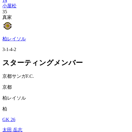
14
小屋松
35
真家
柏レイソル
3-1-4-2
スターティングメンバー
京都サンガF.C.
京都
柏レイソル
柏
GK 26
太田 岳志