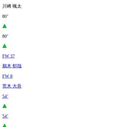
川﨑 颯太
80’
80’
FW 37
鵜木 郁哉
FW 8
荒木 大吾
54’
54’