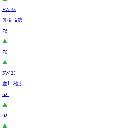
FW 38
升掛 友護
76’
76’
FW 23
豊川 雄太
62’
62’