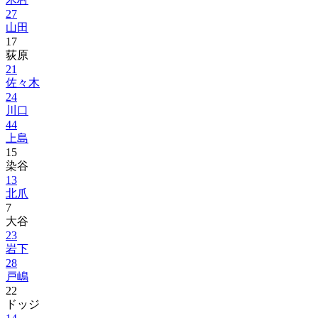
27
山田
17
荻原
21
佐々木
24
川口
44
上島
15
染谷
13
北爪
7
大谷
23
岩下
28
戸嶋
22
ドッジ