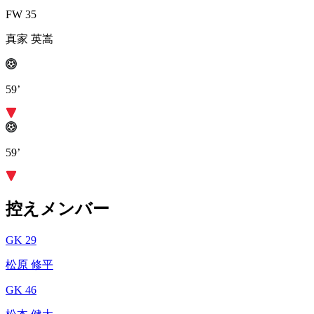
FW 35
真家 英嵩
59’
59’
控えメンバー
GK 29
松原 修平
GK 46