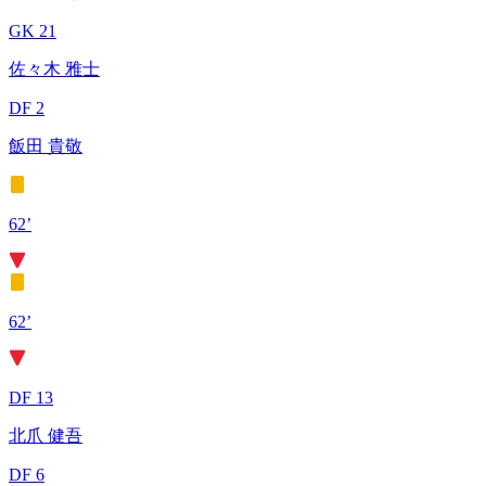
GK 21
佐々木 雅士
DF 2
飯田 貴敬
62’
62’
DF 13
北爪 健吾
DF 6