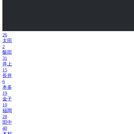
26
太田
2
飯田
31
井上
15
長井
6
本多
19
金子
10
福岡
28
田中
40
木村