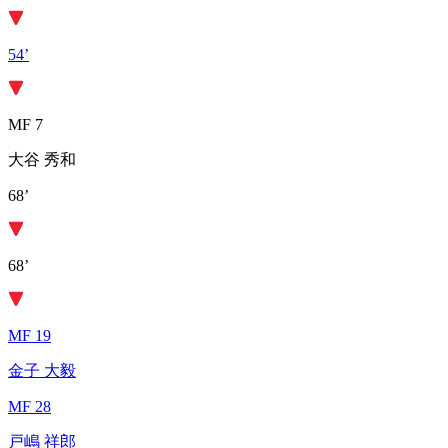
54’
MF 7
大谷 秀和
68’
68’
MF 19
金子 大毅
MF 28
戸嶋 祥郎