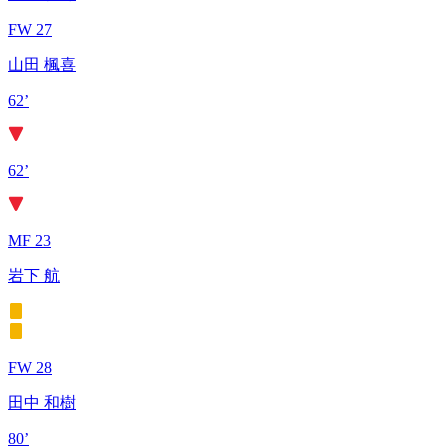
FW 27
山田 楓喜
62’
62’
MF 23
岩下 航
FW 28
田中 和樹
80’