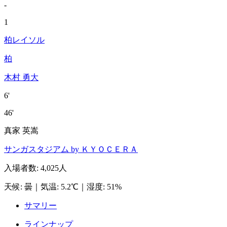
-
1
柏レイソル
柏
木村 勇大
6'
46'
真家 英嵩
サンガスタジアム by ＫＹＯＣＥＲＡ
入場者数
:
4,025人
天候
:
曇
｜
気温
:
5.2℃
｜
湿度
:
51%
サマリー
ラインナップ