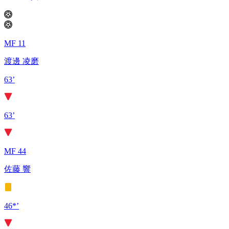
MF 11
渡邊 凌磨
63’
63’
MF 44
佐藤 響
46*’