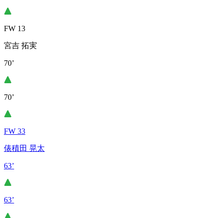
FW 13
宮吉 拓実
70’
70’
FW 33
俵積田 晃太
63’
63’