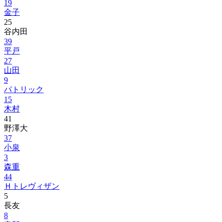
19
金子
25
谷内田
39
平戸
27
山田
9
パトリック
15
木村
41
野澤大
37
小泉
3
森重
44
Ｈトレヴィザン
5
長友
8