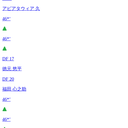
アピアタウィア 久
46*’
46*’
DF 17
徳元 悠平
DF 20
福田 心之助
46*’
46*’