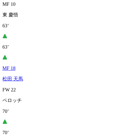
MF 10
東 慶悟
63’
63’
MF 18
松田 天馬
FW 22
ペロッチ
70’
70’