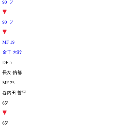
90+5’
90+5’
MF 19
金子 大毅
DF 5
長友 佑都
MF 25
谷内田 哲平
65’
65’