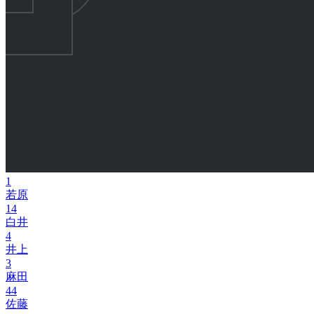
1
若原
14
白井
4
井上
3
麻田
44
佐藤