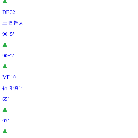
DF 32
土肥 幹太
90+5’
90+5’
MF 10
福岡 慎平
65’
65’