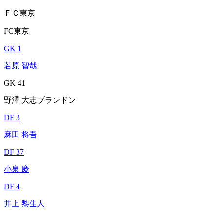
ＦＣ東京
FC東京
GK 1
若原 智哉
GK 41
野澤 大志ブランドン
DF 3
麻田 将吾
DF 37
小泉 慶
DF 4
井上 黎生人