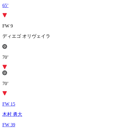
65’
FW 9
ディエゴ オリヴェイラ
70’
70’
FW 15
木村 勇大
FW 39