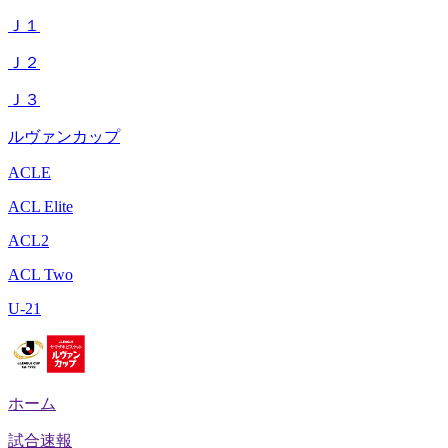
Ｊ１
Ｊ２
Ｊ３
ルヴァンカップ
ACLE
ACL Elite
ACL2
ACL Two
U-21
ホーム
試合速報