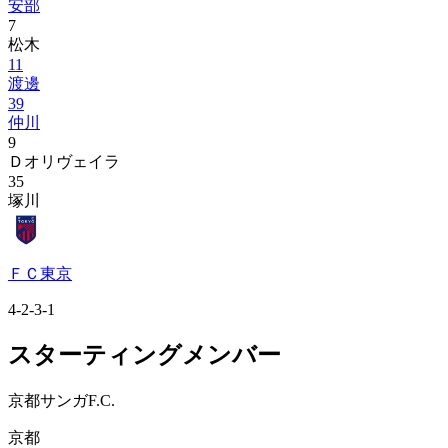
安部
7
松木
11
渡邊
39
仲川
9
Ｄオリヴェイラ
35
塚川
ＦＣ東京
4-2-3-1
スターティングメンバー
京都サンガF.C.
京都