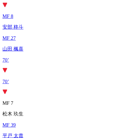
MF 8
安部 柊斗
MF 27
山田 楓喜
70’
70’
MF 7
松木 玖生
MF 39
平戸 太貴