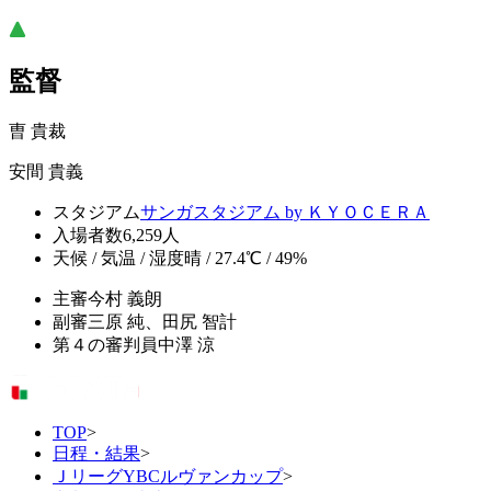
監督
曺 貴裁
安間 貴義
スタジアム
サンガスタジアム by ＫＹＯＣＥＲＡ
入場者数
6,259人
天候 / 気温 / 湿度
晴 / 27.4℃ / 49%
主審
今村 義朗
副審
三原 純、田尻 智計
第４の審判員
中澤 涼
TOP
>
日程・結果
>
ＪリーグYBCルヴァンカップ
>