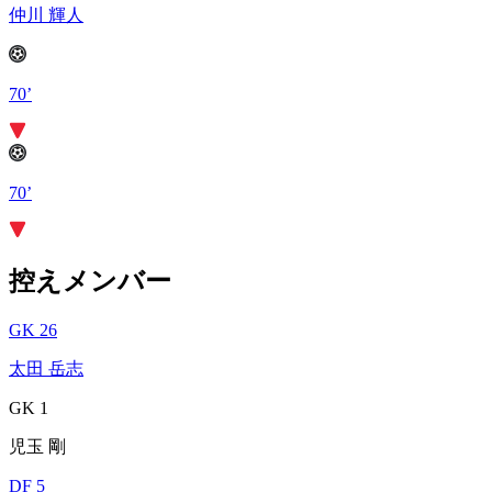
仲川 輝人
70’
70’
控えメンバー
GK 26
太田 岳志
GK 1
児玉 剛
DF 5