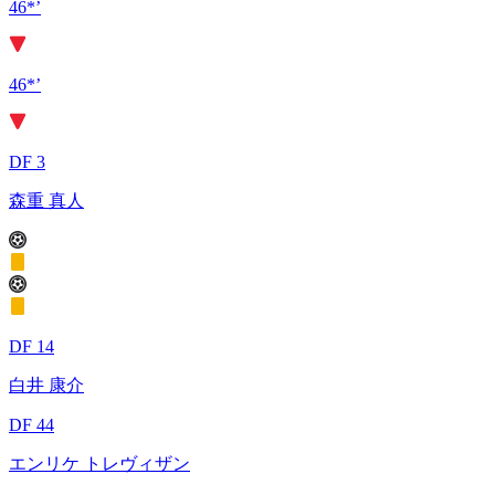
46*’
46*’
DF 3
森重 真人
DF 14
白井 康介
DF 44
エンリケ トレヴィザン