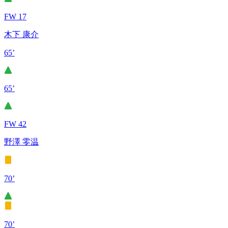
FW 17
木下 康介
65’
65’
FW 42
野澤 零温
70’
70’