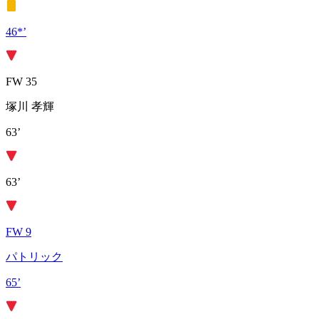
46*’
FW 35
塚川 孝輝
63’
63’
FW 9
パトリック
65’