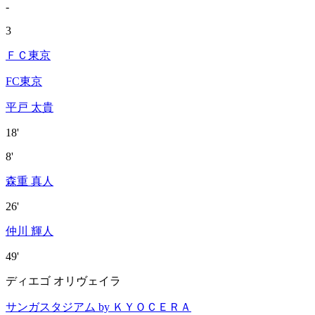
-
3
ＦＣ東京
FC東京
平戸 太貴
18'
8'
森重 真人
26'
仲川 輝人
49'
ディエゴ オリヴェイラ
サンガスタジアム by ＫＹＯＣＥＲＡ