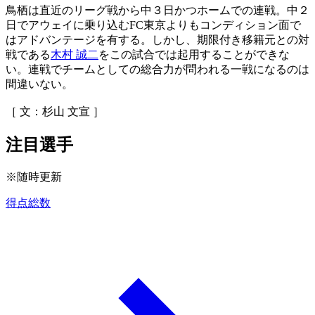
鳥栖は直近のリーグ戦から中３日かつホームでの連戦。中２
日でアウェイに乗り込むFC東京よりもコンディション面で
はアドバンテージを有する。しかし、期限付き移籍元との対
戦である
木村 誠二
をこの試合では起用することができな
い。連戦でチームとしての総合力が問われる一戦になるのは
間違いない。
［ 文：杉山 文宣 ］
注目選手
※随時更新
得点総数