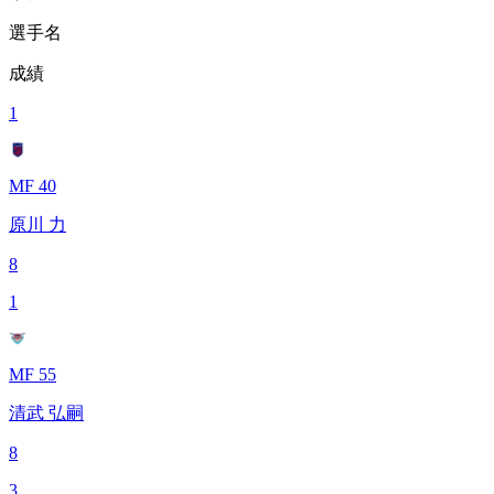
選手名
成績
1
MF 40
原川 力
8
1
MF 55
清武 弘嗣
8
3