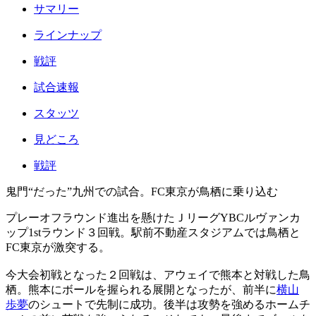
サマリー
ラインナップ
戦評
試合速報
スタッツ
見どころ
戦評
鬼門“だった”九州での試合。FC東京が鳥栖に乗り込む
プレーオフラウンド進出を懸けたＪリーグYBCルヴァンカ
ップ1stラウンド３回戦。駅前不動産スタジアムでは鳥栖と
FC東京が激突する。
今大会初戦となった２回戦は、アウェイで熊本と対戦した鳥
栖。熊本にボールを握られる展開となったが、前半に
横山
歩夢
のシュートで先制に成功。後半は攻勢を強めるホームチ