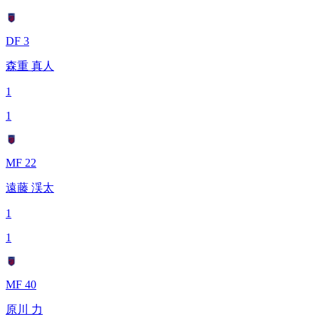
DF 3
森重 真人
1
1
MF 22
遠藤 渓太
1
1
MF 40
原川 力