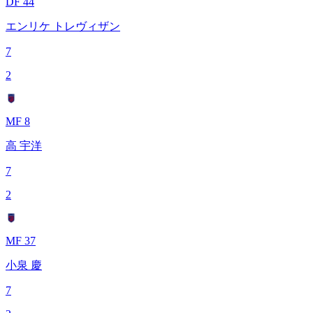
DF 44
エンリケ トレヴィザン
7
2
MF 8
高 宇洋
7
2
MF 37
小泉 慶
7