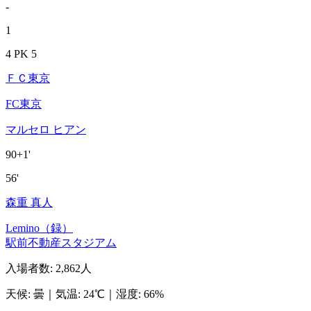
-
1
4 PK 5
ＦＣ東京
FC東京
マルセロ ヒアン
90+1'
56'
森重 真人
Lemino（録）
駅前不動産スタジアム
入場者数
:
2,862人
天候
:
曇
｜
気温
:
24℃
｜
湿度
:
66%