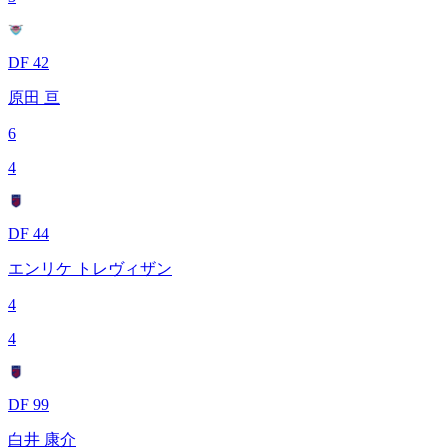
DF 42
原田 亘
6
4
DF 44
エンリケ トレヴィザン
4
4
DF 99
白井 康介