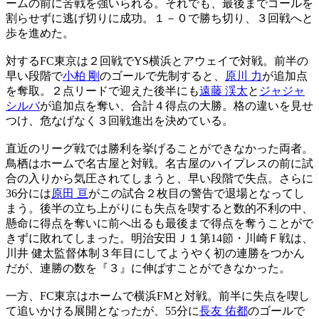
ームの前に苦戦を強いられる。それでも、最後までゴールを
割らせずに逃げ切りに成功。１－０で勝ち切り、３回戦へと
歩を進めた。
対するFC東京は２回戦でYS横浜とアウェイで対戦。前半の
早い段階で
小柏 剛
のゴールで先制すると、
原川 力
が追加点
を奪取。２点リードで迎えた後半にも
遠藤 渓太
と
ジャジャ
シルバ
が追加点を奪い、合計４得点の大勝。格の違いを見せ
つけ、危なげなく３回戦進出を決めている。
直近のリーグ戦では勝利を挙げることができなかった両者。
鳥栖はホームで名古屋と対戦。名古屋のハイプレスの前に試
合の入りから気圧されてしまうと、早い段階で失点。さらに
36分には
原田 亘
がこの試合２枚目の警告で退場となってし
まう。後半の立ち上がりにも失点を喫すると数的不利の中、
懸命に得点を奪いに前へ出るも最後まで得点を奪うことがで
きずに敗れてしまった。明治安田Ｊ１第14節・川崎Ｆ戦は、
川井 健太監督体制３年目にしてようやく初の連勝をつかん
だが、連勝の数を『３』に伸ばすことができなかった。
一方、FC東京はホームで横浜FMと対戦。前半に失点を喫し
て追いかける展開となったが、55分に
長友 佑都
のゴールで