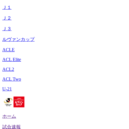
Ｊ１
Ｊ２
Ｊ３
ルヴァンカップ
ACLE
ACL Elite
ACL2
ACL Two
U-21
ホーム
試合速報