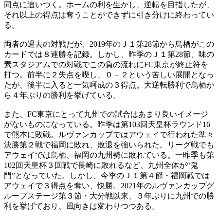
同点に追いつく。ホームの利を生かし、逆転を目指したが、
それ以上の得点は奪うことができずに引き分けに終わってい
る。
両者の過去の対戦だが、2019年のＪ１第28節から鳥栖がこの
カードでは８連勝を記録。しかし、昨季のＪ１第28節、味の
素スタジアムでの対戦でこの負の流れにFC東京が終止符を
打つ。前半に２失点を喫し、０－２という苦しい展開となっ
たが、後半に入ると一気呵成の３得点。大逆転勝利で鳥栖か
ら４年ぶりの勝利を挙げている。
また、FC東京にとって九州での試合はあまり良いイメージ
がないものになっている。昨季は第103回天皇杯ラウンド16
で熊本に敗戦。ルヴァンカップではアウェイで行われた準々
決勝第２戦で福岡に敗れ、敗退を強いられた。リーグ戦でも
アウェイでは鳥栖、福岡の九州勢に敗れている。一昨季も第
102回天皇杯３回戦で長崎に敗れるなど、九州全体が“鬼
門”となっていた。しかし、今季のＪ１第４節・福岡戦では
アウェイで３得点を奪い、快勝。2021年のルヴァンカップグ
ループステージ第３節・大分戦以来、３年ぶりに九州での勝
利を挙げており、風向きは変わりつつある。