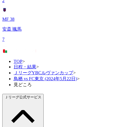
2
MF 38
安斎 颯馬
7
TOP
>
日程・結果
>
ＪリーグYBCルヴァンカップ
>
鳥栖 vs FC東京 (2024年5月22日)
>
見どころ
Ｊリーグ公式サービス