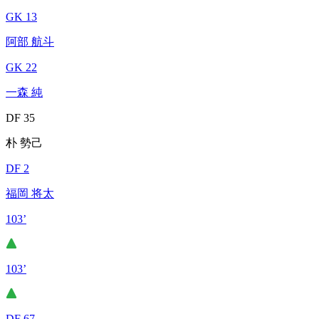
GK 13
阿部 航斗
GK 22
一森 純
DF 35
朴 勢己
DF 2
福岡 将太
103’
103’
DF 67