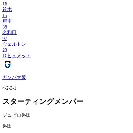
16
鈴木
15
岸本
38
名和田
97
ウェルトン
23
Ｄヒュメット
ガンバ大阪
4-2-3-1
スターティングメンバー
ジュビロ磐田
磐田