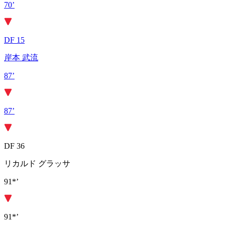
70’
DF 15
岸本 武流
87’
87’
DF 36
リカルド グラッサ
91*’
91*’