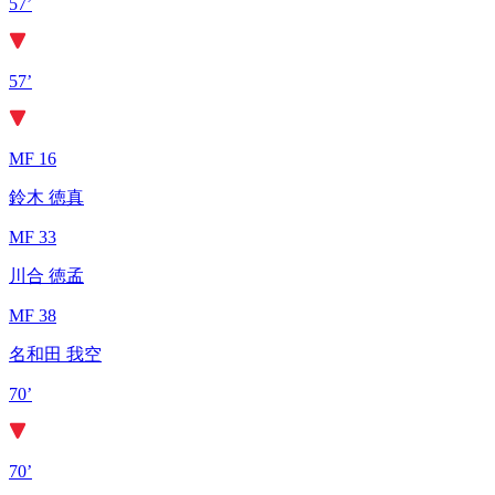
57’
57’
MF 16
鈴木 徳真
MF 33
川合 徳孟
MF 38
名和田 我空
70’
70’