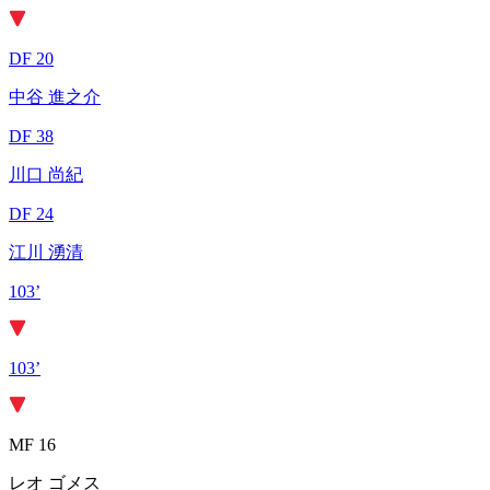
DF 20
中谷 進之介
DF 38
川口 尚紀
DF 24
江川 湧清
103’
103’
MF 16
レオ ゴメス