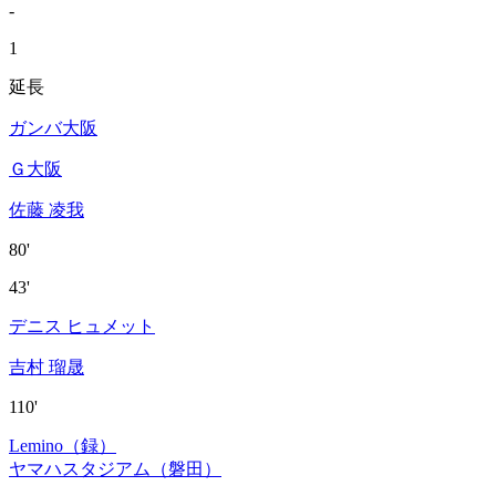
-
1
延長
ガンバ大阪
Ｇ大阪
佐藤 凌我
80'
43'
デニス ヒュメット
吉村 瑠晟
110'
Lemino（録）
ヤマハスタジアム（磐田）