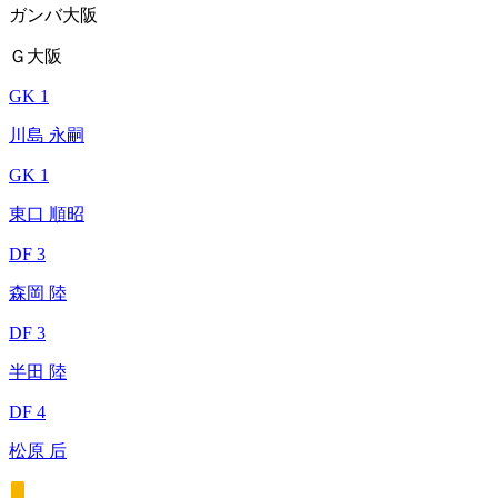
ガンバ大阪
Ｇ大阪
GK 1
川島 永嗣
GK 1
東口 順昭
DF 3
森岡 陸
DF 3
半田 陸
DF 4
松原 后