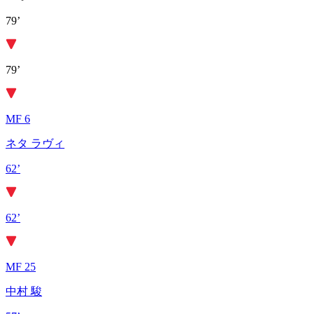
79’
79’
MF 6
ネタ ラヴィ
62’
62’
MF 25
中村 駿