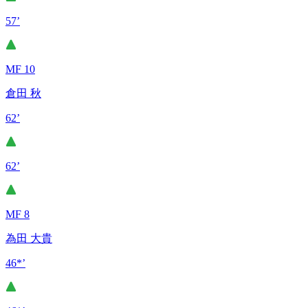
57’
MF 10
倉田 秋
62’
62’
MF 8
為田 大貴
46*’