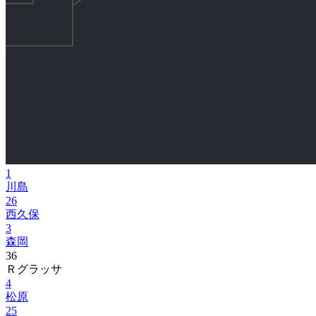
1
川島
26
西久保
3
森岡
36
Ｒグラッサ
4
松原
25