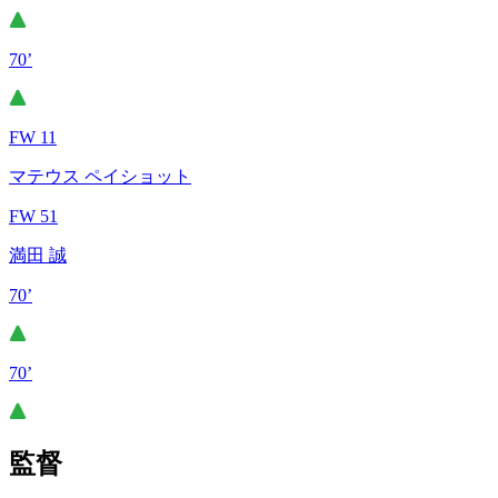
70’
FW 11
マテウス ペイショット
FW 51
満田 誠
70’
70’
監督