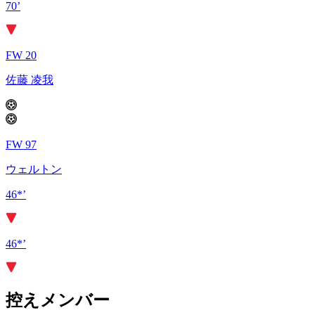
70’
FW 20
佐藤 凌我
FW 97
ウェルトン
46*’
46*’
控えメンバー