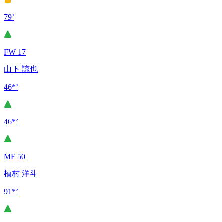
79’
FW 17
山下 諒也
46*’
46*’
MF 50
植村 洋斗
91*’