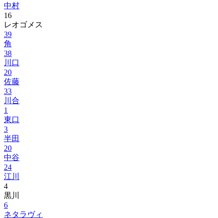
中村
16
レオゴメス
39
角
38
川口
20
佐藤
33
川合
1
東口
3
半田
20
中谷
24
江川
4
黒川
6
ネタラヴィ