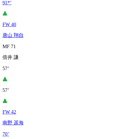
91*’
FW 40
唐山 翔自
MF 71
倍井 謙
57’
57’
FW 42
南野 遥海
70’