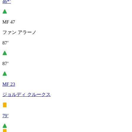
46*’
MF 47
ファン アラーノ
87’
87’
MF 23
ジョルディ クルークス
79’