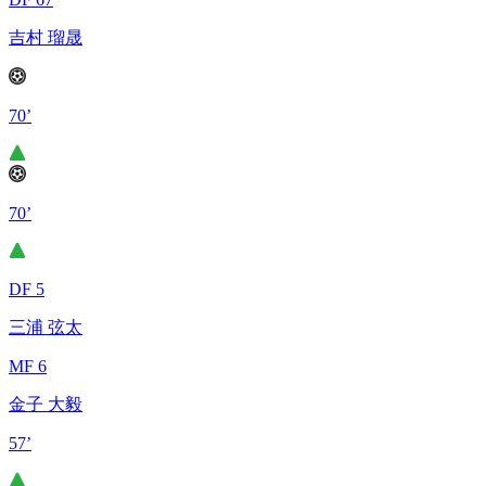
吉村 瑠晟
70’
70’
DF 5
三浦 弦太
MF 6
金子 大毅
57’