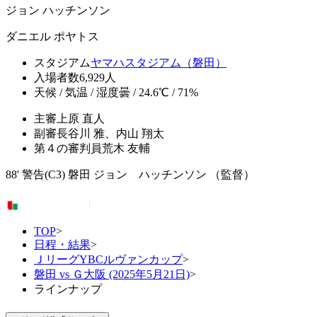
ジョン ハッチンソン
ダニエル ポヤトス
スタジアム
ヤマハスタジアム（磐田）
入場者数
6,929人
天候 / 気温 / 湿度
曇 / 24.6℃ / 71%
主審
上原 直人
副審
長谷川 雅、内山 翔太
第４の審判員
荒木 友輔
88' 警告(C3) 磐田 ジョン ハッチンソン （監督）
TOP
>
日程・結果
>
ＪリーグYBCルヴァンカップ
>
磐田 vs Ｇ大阪 (2025年5月21日)
>
ラインナップ