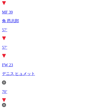
MF 39
角 昂志郎
57’
57’
FW 23
デニス ヒュメット
70’