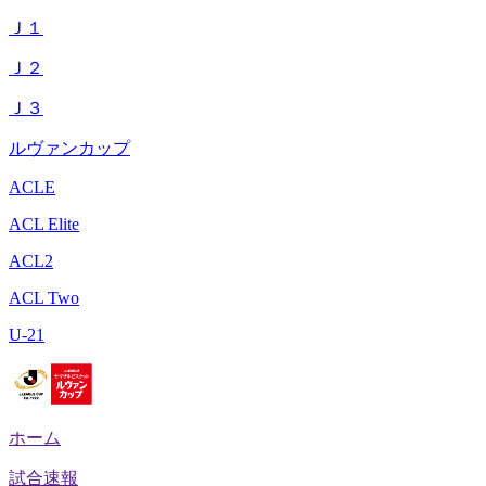
Ｊ１
Ｊ２
Ｊ３
ルヴァンカップ
ACLE
ACL Elite
ACL2
ACL Two
U-21
ホーム
試合速報