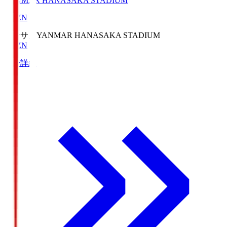
YANMAR HANASAKA STADIUM
DAZN
ハナサカ
YANMAR HANASAKA STADIUM
DAZN
試合詳細