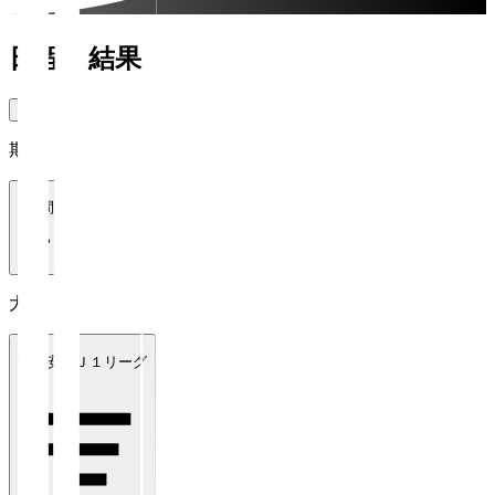
日程・結果
期間
1週間
大会
明治安田Ｊ１リーグ