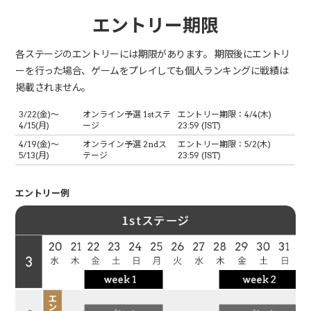
エントリー期限
各ステージのエントリーには期限があります。
期限後にエントリ
ーを行った場合、ゲームをプレイしても個人ランキングに戦績は
掲載されません。
3/22(金)～
オンライン予選 1stステ
エントリー期限：4/4(木)
4/15(月)
ージ
23:59 (JST)
4/19(金)～
オンライン予選 2ndス
エントリー期限：5/2(木)
5/13(月)
テージ
23:59 (JST)
エントリー例