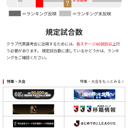
規定試合数
クラブ代表選考会に出場するためには、
各ステージ40試合以上
行
う必要があります。
規定試合数に達しているかどうかは、ランキ
ングをご確認ください。
特集・大会
特集・大会をもっとみる