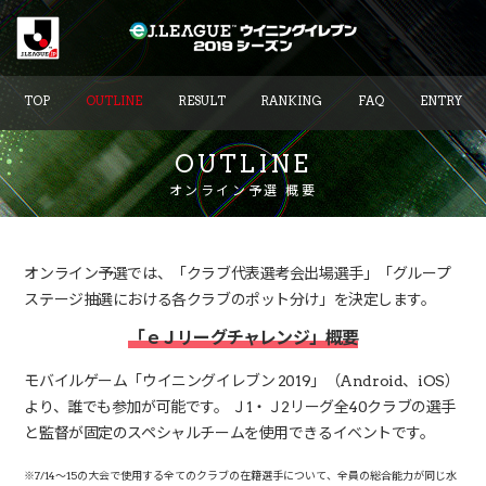
TOP
OUTLINE
RESULT
RANKING
FAQ
ENTRY
OUTLINE
オンライン予選 概要
オンライン予選では、「クラブ代表選考会出場選手」
「グループ
ステージ抽選における各クラブのポット分け」を決定します。
「ｅＪリーグチャレンジ」概要
モバイルゲーム「ウイニングイレブン 2019」（Android、iOS）
より、誰でも参加が可能です。
Ｊ1・Ｊ2リーグ全40クラブの選手
と監督が固定のスペシャルチームを使用できるイベントです。
※7/14～15の大会で使用する全てのクラブの在籍選手について、全員の総合能力が同じ水