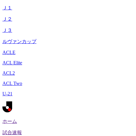
Ｊ１
Ｊ２
Ｊ３
ルヴァンカップ
ACLE
ACL Elite
ACL2
ACL Two
U-21
ホーム
試合速報