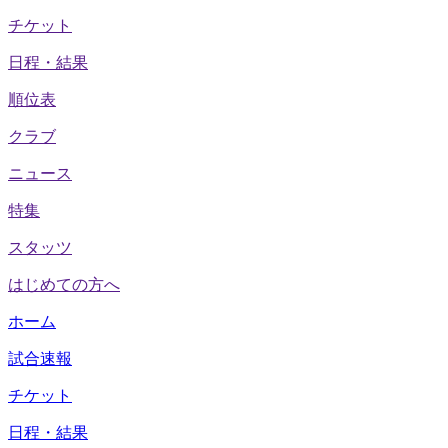
チケット
日程・結果
順位表
クラブ
ニュース
特集
スタッツ
はじめての方へ
ホーム
試合速報
チケット
日程・結果