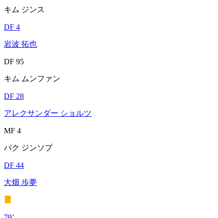
キム ジンス
DF 4
岩波 拓也
DF 95
キム ムンファン
DF 28
アレクサンダー ショルツ
MF 4
パク ジンソプ
DF 44
大畑 歩夢
79’