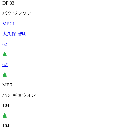
DF 33
パク ジンソン
MF 21
大久保 智明
62’
62’
MF 7
ハン ギョウォン
104’
104’