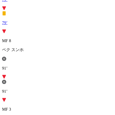
79’
MF 8
ペク スンホ
91’
91’
MF 3