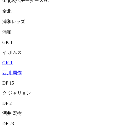
全北現代モータースFC
全北
浦和レッズ
浦和
GK 1
イ ボムス
GK 1
西川 周作
DF 15
ク ジャリョン
DF 2
酒井 宏樹
DF 23