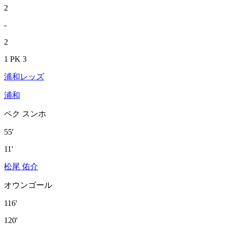
2
-
2
1 PK 3
浦和レッズ
浦和
ペク スンホ
55'
11'
松尾 佑介
オウンゴール
116'
120'