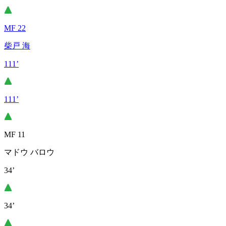
MF 22
柴戸 海
111’
111’
MF 11
マドウ バロウ
34’
34’