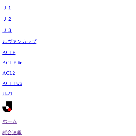
Ｊ１
Ｊ２
Ｊ３
ルヴァンカップ
ACLE
ACL Elite
ACL2
ACL Two
U-21
ホーム
試合速報