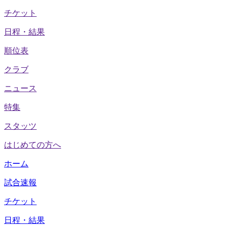
チケット
日程・結果
順位表
クラブ
ニュース
特集
スタッツ
はじめての方へ
ホーム
試合速報
チケット
日程・結果