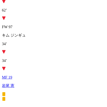
62’
FW 97
キム ジンギュ
34’
34’
MF 19
岩尾 憲