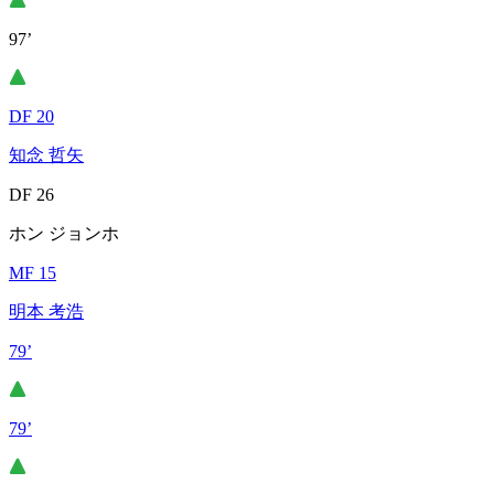
97’
DF 20
知念 哲矢
DF 26
ホン ジョンホ
MF 15
明本 考浩
79’
79’