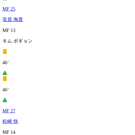
MF 25
安居 海渡
MF 13
キム ボギョン
46’
46’
MF 27
松崎 快
MF 14