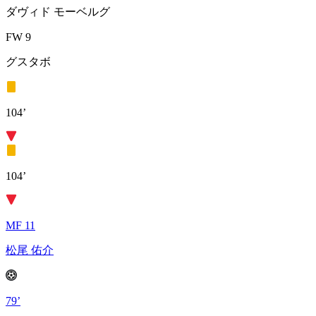
ダヴィド モーベルグ
FW 9
グスタボ
104’
104’
MF 11
松尾 佑介
79’