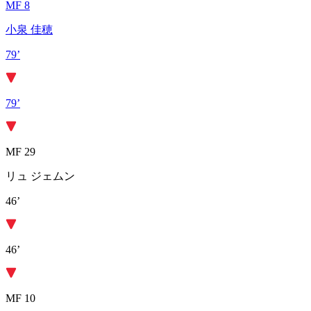
MF 8
小泉 佳穂
79’
79’
MF 29
リュ ジェムン
46’
46’
MF 10