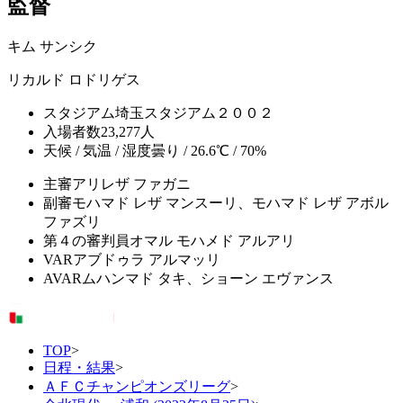
監督
キム サンシク
リカルド ロドリゲス
スタジアム
埼玉スタジアム２００２
入場者数
23,277人
天候 / 気温 / 湿度
曇り / 26.6℃ / 70%
主審
アリレザ ファガニ
副審
モハマド レザ マンスーリ、モハマド レザ アボル
ファズリ
第４の審判員
オマル モハメド アルアリ
VAR
アブドゥラ アルマッリ
AVAR
ムハンマド タキ、ショーン エヴァンス
TOP
>
日程・結果
>
ＡＦＣチャンピオンズリーグ
>