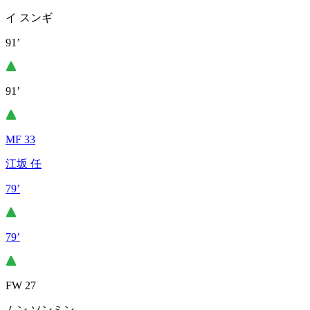
イ スンギ
91’
91’
MF 33
江坂 任
79’
79’
FW 27
ムン ソンミン