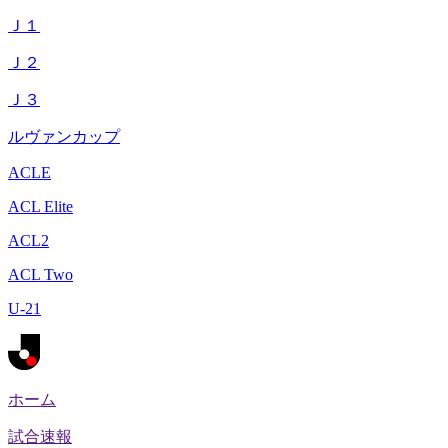
Ｊ１
Ｊ２
Ｊ３
ルヴァンカップ
ACLE
ACL Elite
ACL2
ACL Two
U-21
ホーム
試合速報