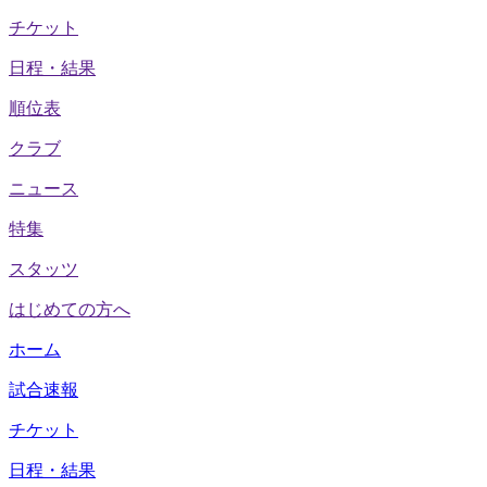
チケット
日程・結果
順位表
クラブ
ニュース
特集
スタッツ
はじめての方へ
ホーム
試合速報
チケット
日程・結果