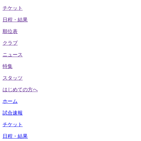
チケット
日程・結果
順位表
クラブ
ニュース
特集
スタッツ
はじめての方へ
ホーム
試合速報
チケット
日程・結果