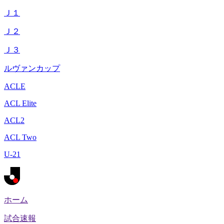
Ｊ１
Ｊ２
Ｊ３
ルヴァンカップ
ACLE
ACL Elite
ACL2
ACL Two
U-21
ホーム
試合速報