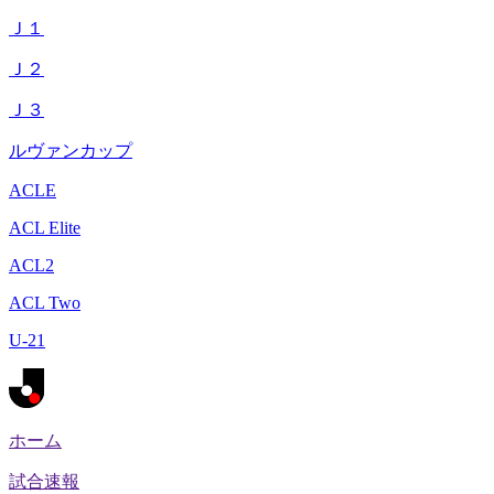
Ｊ１
Ｊ２
Ｊ３
ルヴァンカップ
ACLE
ACL Elite
ACL2
ACL Two
U-21
ホーム
試合速報