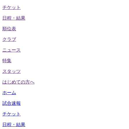
チケット
日程・結果
順位表
クラブ
ニュース
特集
スタッツ
はじめての方へ
ホーム
試合速報
チケット
日程・結果