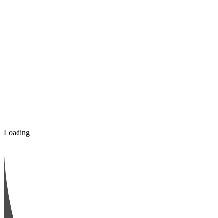
Loading