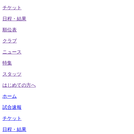
チケット
日程・結果
順位表
クラブ
ニュース
特集
スタッツ
はじめての方へ
ホーム
試合速報
チケット
日程・結果