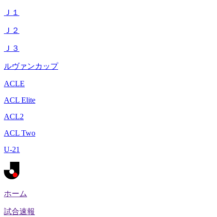
Ｊ１
Ｊ２
Ｊ３
ルヴァンカップ
ACLE
ACL Elite
ACL2
ACL Two
U-21
ホーム
試合速報