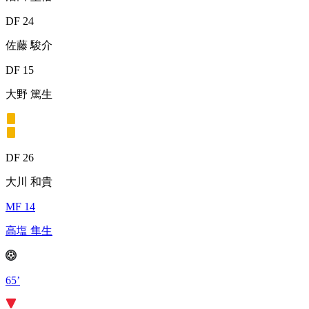
DF 24
佐藤 駿介
DF 15
大野 篤生
DF 26
大川 和貴
MF 14
高塩 隼生
65’