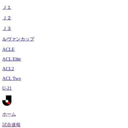
Ｊ１
Ｊ２
Ｊ３
ルヴァンカップ
ACLE
ACL Elite
ACL2
ACL Two
U-21
ホーム
試合速報