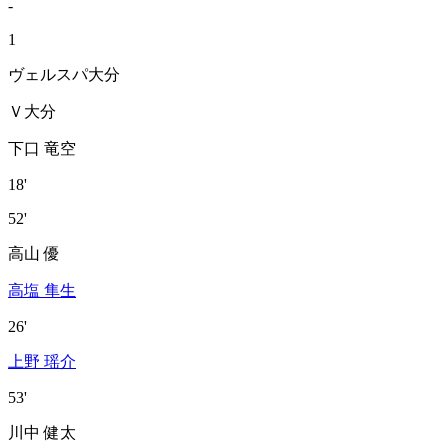
-
1
ヴェルスパ大分
Ｖ大分
下口 竜空
18'
52'
高山 優
高塩 隼生
26'
上野 瑶介
53'
川中 健太