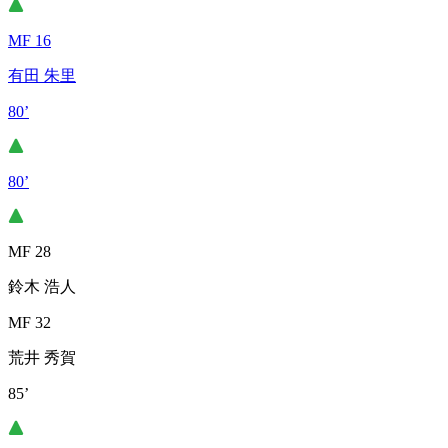
MF 16
有田 朱里
80’
80’
MF 28
鈴木 浩人
MF 32
荒井 秀賀
85’