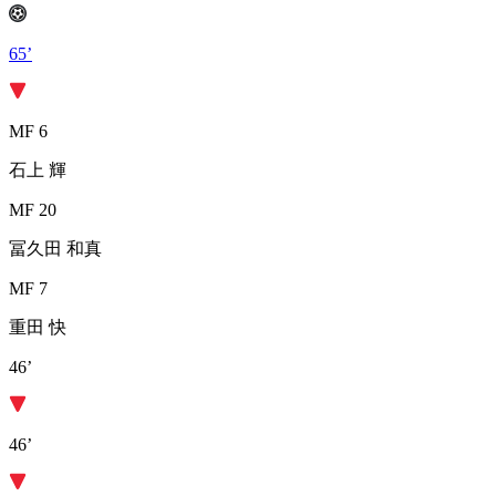
65’
MF 6
石上 輝
MF 20
冨久田 和真
MF 7
重田 快
46’
46’