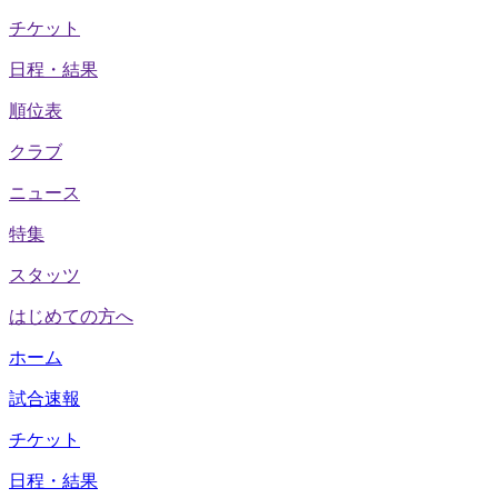
チケット
日程・結果
順位表
クラブ
ニュース
特集
スタッツ
はじめての方へ
ホーム
試合速報
チケット
日程・結果