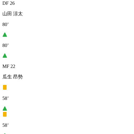
DF 26
山田 涼太
80’
80’
MF 22
瓜生 昂勢
58’
58’