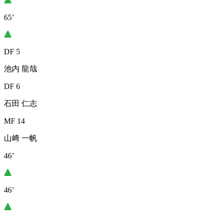
65’
DF 5
池内 龍哉
DF 6
石田 仁志
MF 14
山﨑 一帆
46’
46’