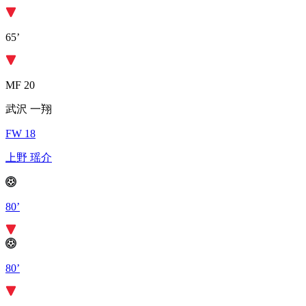
65’
MF 20
武沢 一翔
FW 18
上野 瑶介
80’
80’