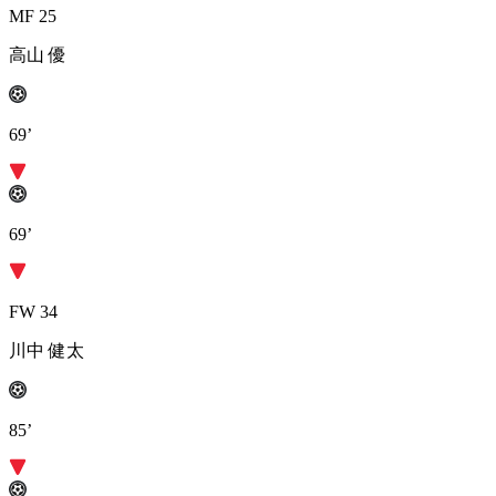
MF 25
高山 優
69’
69’
FW 34
川中 健太
85’