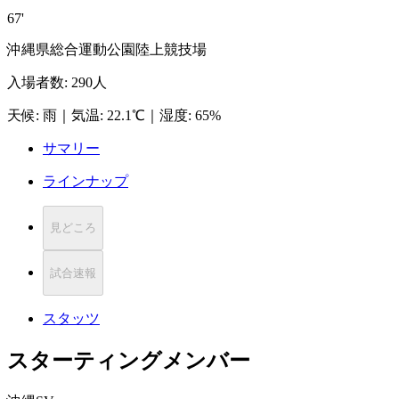
67'
沖縄県総合運動公園陸上競技場
入場者数
:
290人
天候
:
雨
｜
気温
:
22.1℃
｜
湿度
:
65%
サマリー
ラインナップ
見どころ
試合速報
スタッツ
スターティングメンバー