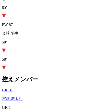
85’
FW 87
金崎 夢生
58’
58’
控えメンバー
GK 31
宮﨑 浩太朗
GK 1