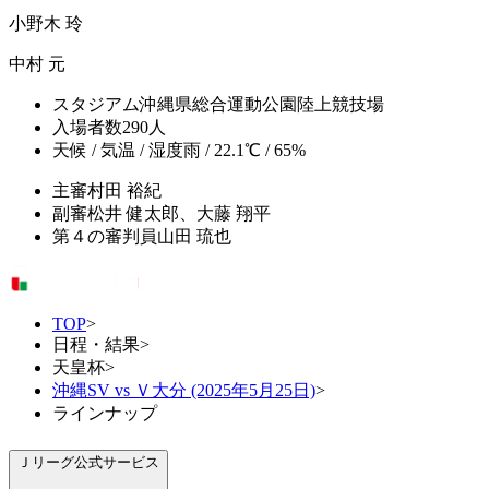
小野木 玲
中村 元
スタジアム
沖縄県総合運動公園陸上競技場
入場者数
290人
天候 / 気温 / 湿度
雨 / 22.1℃ / 65%
主審
村田 裕紀
副審
松井 健太郎、大藤 翔平
第４の審判員
山田 琉也
TOP
>
日程・結果
>
天皇杯
>
沖縄SV vs Ｖ大分 (2025年5月25日)
>
ラインナップ
Ｊリーグ公式サービス