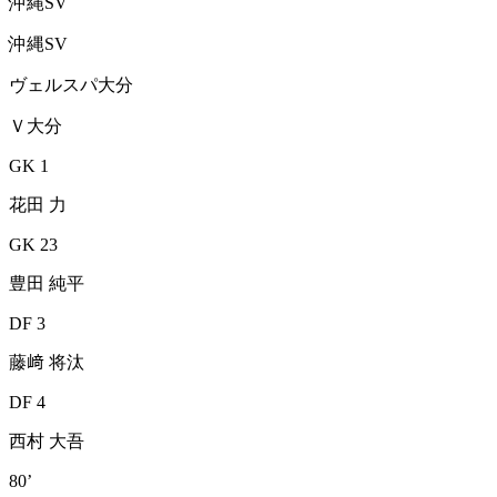
沖縄SV
沖縄SV
ヴェルスパ大分
Ｖ大分
GK 1
花田 力
GK 23
豊田 純平
DF 3
藤﨑 将汰
DF 4
西村 大吾
80’