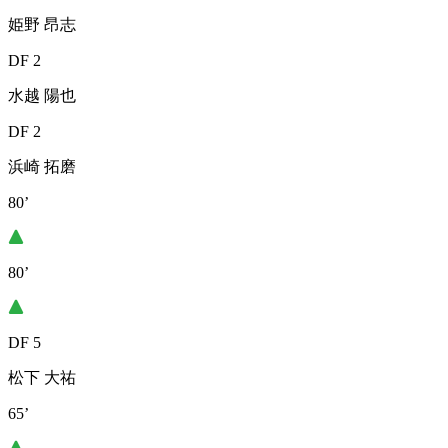
姫野 昂志
DF 2
水越 陽也
DF 2
浜崎 拓磨
80’
80’
DF 5
松下 大祐
65’