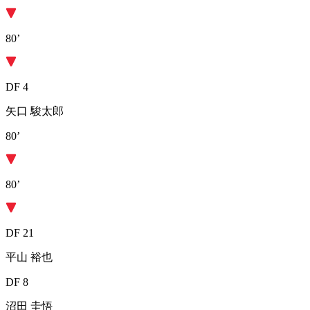
80’
DF 4
矢口 駿太郎
80’
80’
DF 21
平山 裕也
DF 8
沼田 圭悟