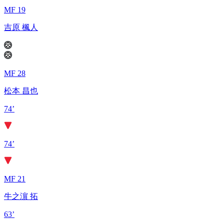
MF 19
吉原 楓人
MF 28
松本 昌也
74’
74’
MF 21
牛之濵 拓
63’