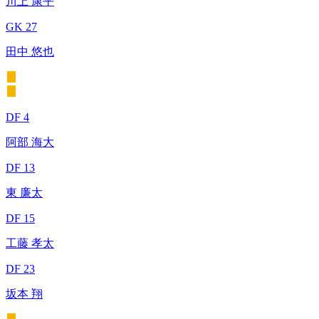
川上 康平
GK 27
田中 悠也
DF 4
阿部 海大
DF 13
東 廉太
DF 15
工藤 孝太
DF 23
坂本 翔