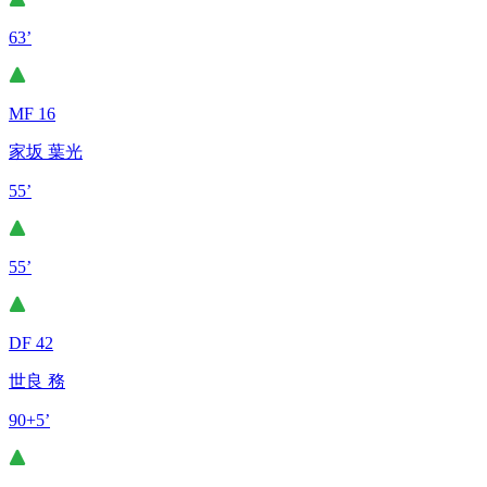
63’
MF 16
家坂 葉光
55’
55’
DF 42
世良 務
90+5’