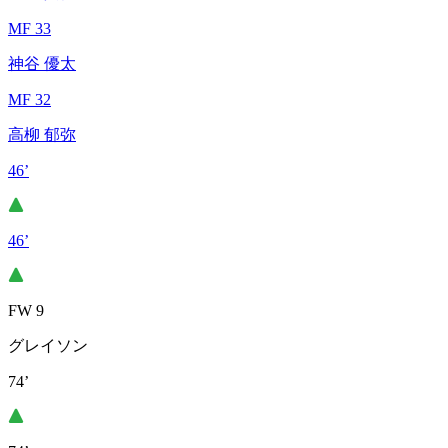
MF 33
神谷 優太
MF 32
高柳 郁弥
46’
46’
FW 9
グレイソン
74’