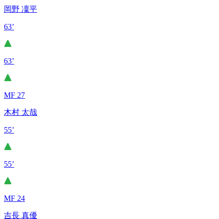
岡野 凜平
63’
63’
MF 27
木村 太哉
55’
55’
MF 24
吉長 真優