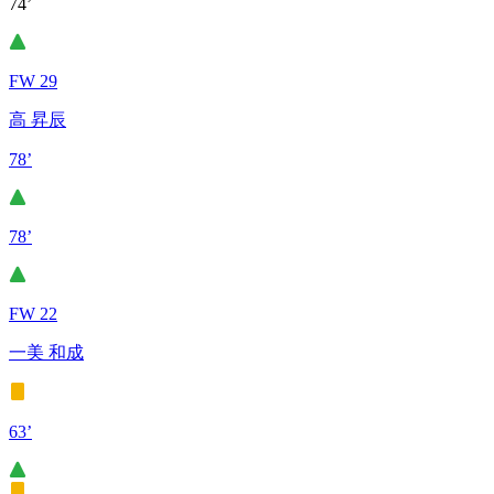
74’
FW 29
高 昇辰
78’
78’
FW 22
一美 和成
63’