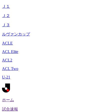
Ｊ１
Ｊ２
Ｊ３
ルヴァンカップ
ACLE
ACL Elite
ACL2
ACL Two
U-21
ホーム
試合速報