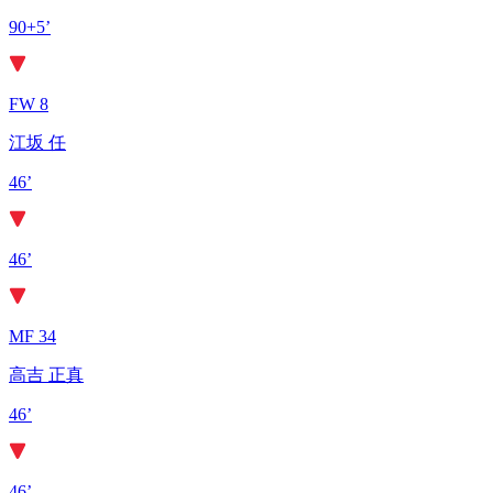
90+5’
FW 8
江坂 任
46’
46’
MF 34
高吉 正真
46’
46’