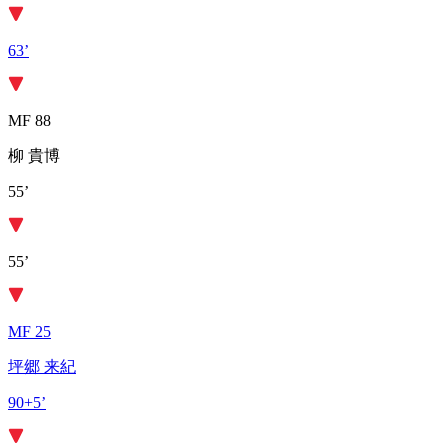
63’
MF 88
柳 貴博
55’
55’
MF 25
坪郷 来紀
90+5’