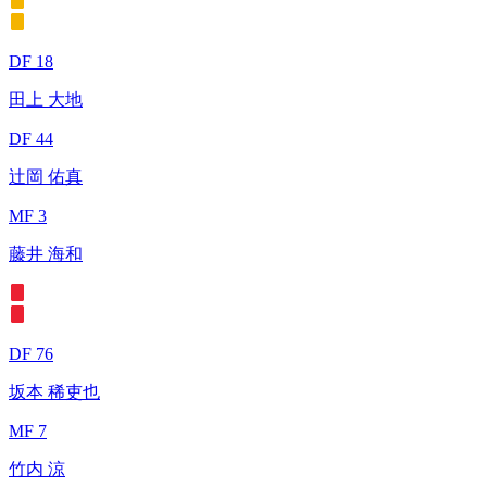
DF 18
田上 大地
DF 44
辻岡 佑真
MF 3
藤井 海和
DF 76
坂本 稀吏也
MF 7
竹内 涼