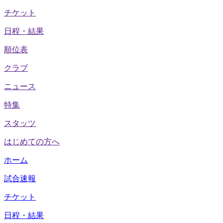
チケット
日程・結果
順位表
クラブ
ニュース
特集
スタッツ
はじめての方へ
ホーム
試合速報
チケット
日程・結果