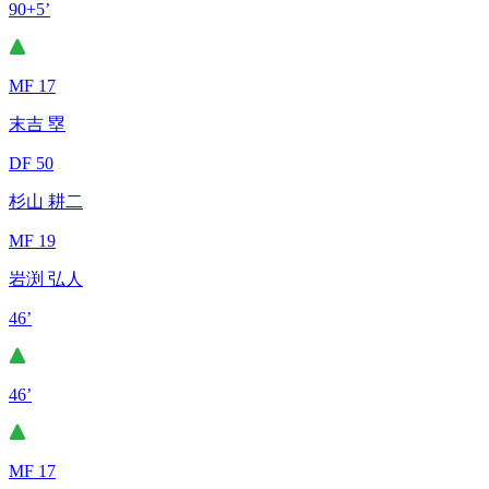
90+5’
MF 17
末吉 塁
DF 50
杉山 耕二
MF 19
岩渕 弘人
46’
46’
MF 17