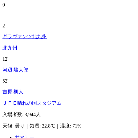
0
-
2
ギラヴァンツ北九州
北九州
12'
河辺 駿太郎
52'
吉原 楓人
ＪＦＥ晴れの国スタジアム
入場者数
:
3,944人
天候
:
曇り
｜
気温
:
22.8℃
｜
湿度
:
71%
サマリー