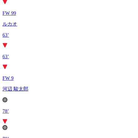
FW 99
ルカオ
63’
63’
FW 9
河辺 駿太郎
78’