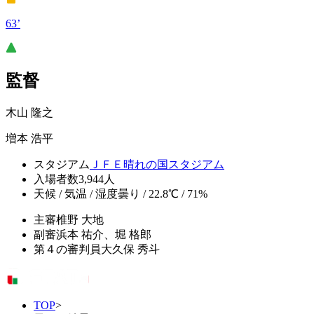
63’
監督
木山 隆之
増本 浩平
スタジアム
ＪＦＥ晴れの国スタジアム
入場者数
3,944人
天候 / 気温 / 湿度
曇り / 22.8℃ / 71%
主審
椎野 大地
副審
浜本 祐介、堀 格郎
第４の審判員
大久保 秀斗
TOP
>