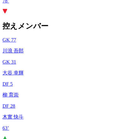
78’
控えメンバー
GK 77
川浪 吾郎
GK 31
大谷 幸輝
DF 5
柳 育崇
DF 28
木實 快斗
63’