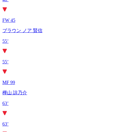
FW 45
ブラウン ノア 賢信
55’
55’
MF 99
樺山 諒乃介
63’
63’