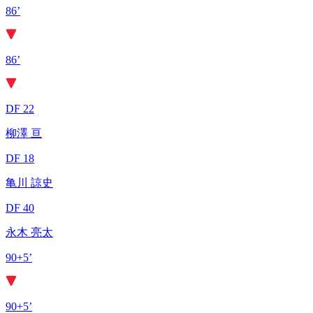
86’
86’
DF 22
柳澤 亘
DF 18
亀川 諒史
DF 40
永木 亮太
90+5’
90+5’