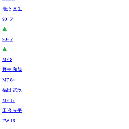
鹿沼 直生
90+5’
90+5’
MF 8
野寄 和哉
MF 84
福田 武玖
MF 17
田邉 光平
FW 16