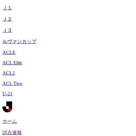
Ｊ１
Ｊ２
Ｊ３
ルヴァンカップ
ACLE
ACL Elite
ACL2
ACL Two
U-21
ホーム
試合速報