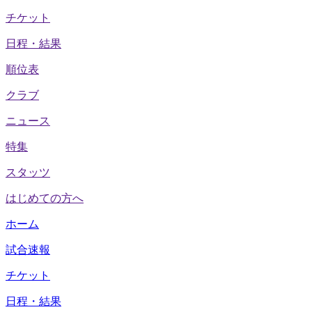
チケット
日程・結果
順位表
クラブ
ニュース
特集
スタッツ
はじめての方へ
ホーム
試合速報
チケット
日程・結果