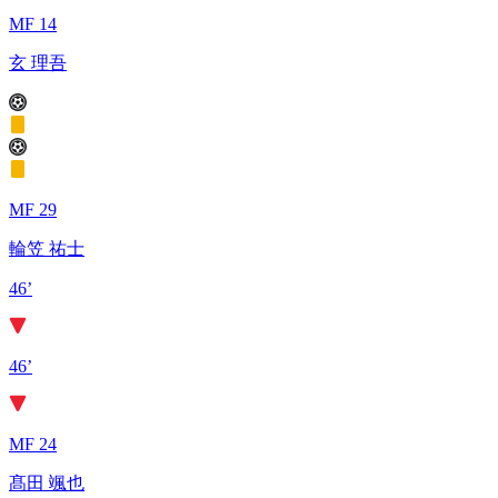
MF 14
玄 理吾
MF 29
輪笠 祐士
46’
46’
MF 24
髙田 颯也