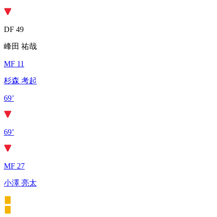
DF 49
峰田 祐哉
MF 11
杉森 考起
69’
69’
MF 27
小澤 亮太