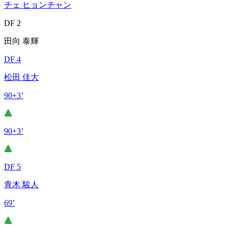
チェ ヒョンチャン
DF 2
田向 泰輝
DF 4
松田 佳大
90+3’
90+3’
DF 5
青木 駿人
69’