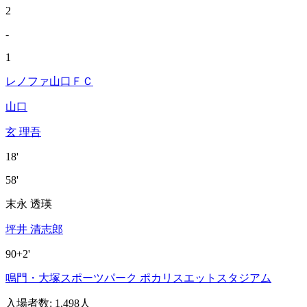
2
-
1
レノファ山口ＦＣ
山口
玄 理吾
18'
58'
末永 透瑛
坪井 清志郎
90+2'
鳴門・大塚スポーツパーク ポカリスエットスタジアム
入場者数
:
1,498人