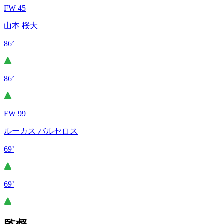
FW 45
山本 桜大
86’
86’
FW 99
ルーカス バルセロス
69’
69’