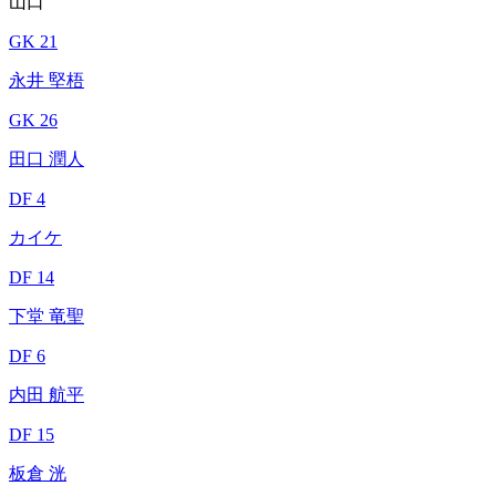
山口
GK 21
永井 堅梧
GK 26
田口 潤人
DF 4
カイケ
DF 14
下堂 竜聖
DF 6
内田 航平
DF 15
板倉 洸