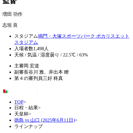
監督
増田 功作
志垣 良
スタジアム
鳴門・大塚スポーツパーク ポカリスエット
スタジアム
入場者数
1,498人
天候 / 気温 / 湿度
曇り / 22.5℃ / 63%
主審
岡 宏道
副審
長谷川 雅、井出本 瞭
第４の審判員
三好 柊真
TOP
>
日程・結果
>
天皇杯
>
徳島 vs 山口 (2025年6月11日)
>
ラインナップ