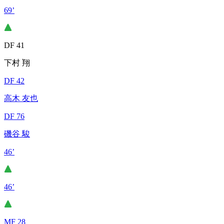
69’
DF 41
下村 翔
DF 42
高木 友也
DF 76
磯谷 駿
46’
46’
MF 28