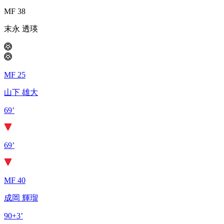
MF 38
末永 透瑛
MF 25
山下 雄大
69’
69’
MF 40
成岡 輝瑠
90+3’