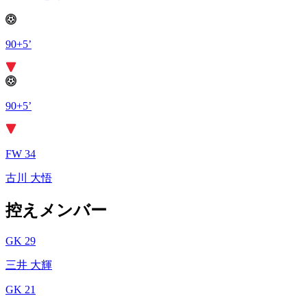
90+5’
90+5’
FW 34
古川 大悟
控えメンバー
GK 29
三井 大輝
GK 21