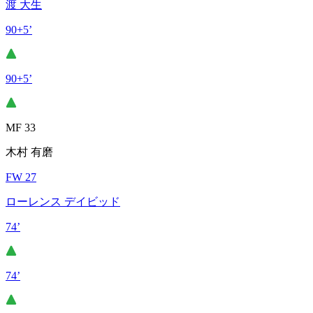
渡 大生
90+5’
90+5’
MF 33
木村 有磨
FW 27
ローレンス デイビッド
74’
74’