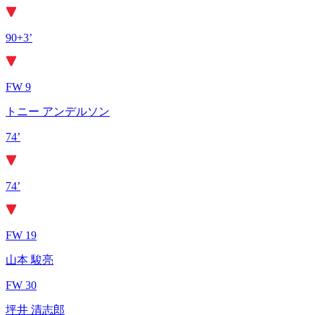
90+3’
FW 9
トニー アンデルソン
74’
74’
FW 19
山本 駿亮
FW 30
坪井 清志郎