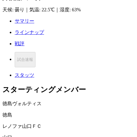
天候
:
曇り
｜
気温
:
22.5℃
｜
湿度
:
63%
サマリー
ラインナップ
戦評
試合速報
スタッツ
スターティングメンバー
徳島ヴォルティス
徳島
レノファ山口ＦＣ