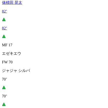
俵積田 晃太
82’
82’
MF 17
エゼキエウ
FW 70
ジャジャ シルバ
70’
70’