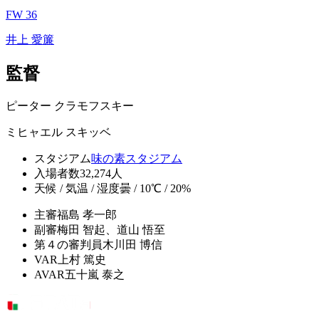
FW 36
井上 愛簾
監督
ピーター クラモフスキー
ミヒャエル スキッベ
スタジアム
味の素スタジアム
入場者数
32,274人
天候 / 気温 / 湿度
曇 / 10℃ / 20%
主審
福島 孝一郎
副審
梅田 智起、道山 悟至
第４の審判員
木川田 博信
VAR
上村 篤史
AVAR
五十嵐 泰之