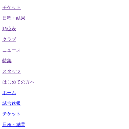
チケット
日程・結果
順位表
クラブ
ニュース
特集
スタッツ
はじめての方へ
ホーム
試合速報
チケット
日程・結果