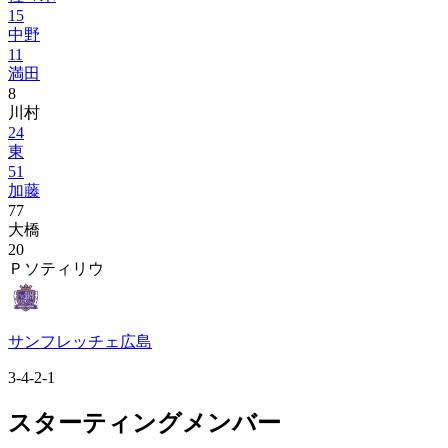
15
中野
11
満田
8
川村
24
東
51
加藤
77
大橋
20
Ｐソティリウ
サンフレッチェ広島
3-4-2-1
スターティングメンバー