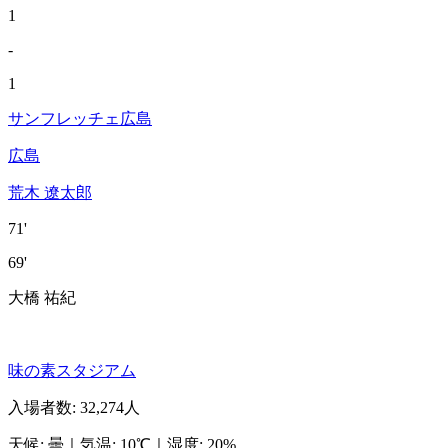
1
-
1
サンフレッチェ広島
広島
荒木 遼太郎
71'
69'
大橋 祐紀
味の素スタジアム
入場者数
:
32,274人
天候
:
曇
｜
気温
:
10℃
｜
湿度
:
20%