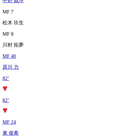
中野 就斗
MF 7
松木 玖生
MF 8
川村 拓夢
MF 40
原川 力
82’
82’
MF 24
東 俊希