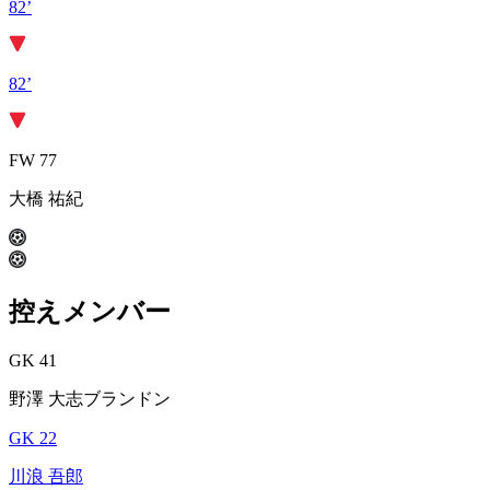
82’
82’
FW 77
大橋 祐紀
控えメンバー
GK 41
野澤 大志ブランドン
GK 22
川浪 吾郎