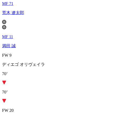
MF 71
荒木 遼太郎
MF 11
満田 誠
FW 9
ディエゴ オリヴェイラ
70’
70’
FW 20