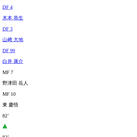
DF 4
木本 恭生
DF 3
山﨑 大地
DF 99
白井 康介
MF 7
野津田 岳人
MF 10
東 慶悟
82’