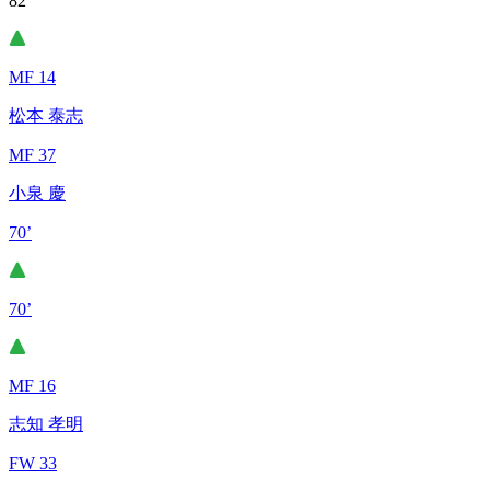
82’
MF 14
松本 泰志
MF 37
小泉 慶
70’
70’
MF 16
志知 孝明
FW 33