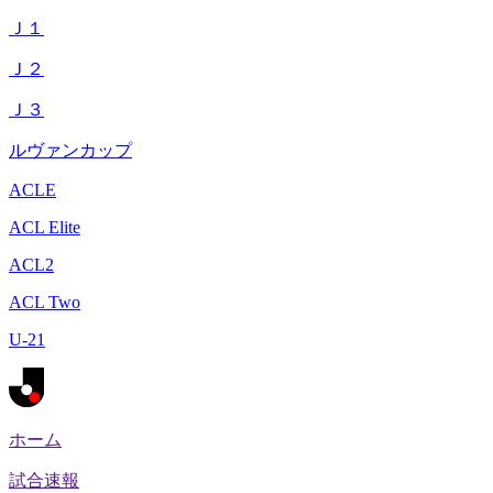
Ｊ１
Ｊ２
Ｊ３
ルヴァンカップ
ACLE
ACL Elite
ACL2
ACL Two
U-21
ホーム
試合速報