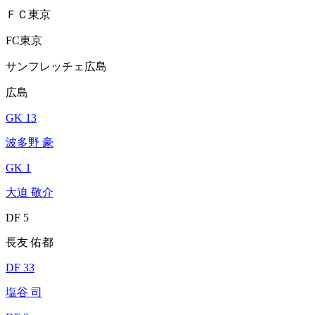
ＦＣ東京
FC東京
サンフレッチェ広島
広島
GK 13
波多野 豪
GK 1
大迫 敬介
DF 5
長友 佑都
DF 33
塩谷 司