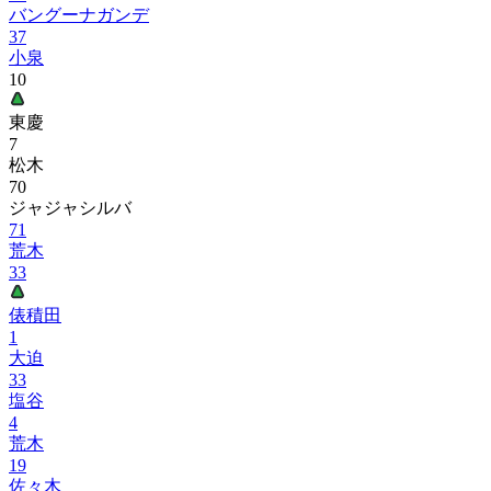
バングーナガンデ
37
小泉
10
東慶
7
松木
70
ジャジャシルバ
71
荒木
33
俵積田
1
大迫
33
塩谷
4
荒木
19
佐々木