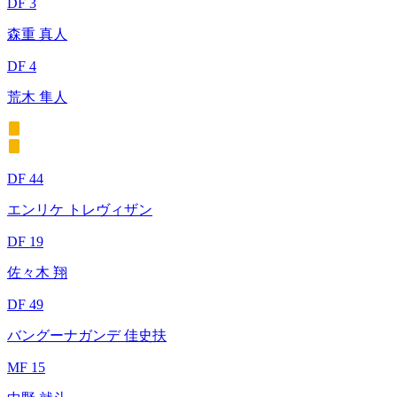
DF 3
森重 真人
DF 4
荒木 隼人
DF 44
エンリケ トレヴィザン
DF 19
佐々木 翔
DF 49
バングーナガンデ 佳史扶
MF 15