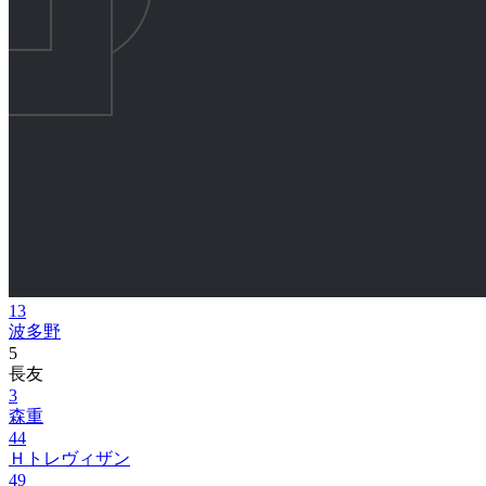
13
波多野
5
長友
3
森重
44
Ｈトレヴィザン
49