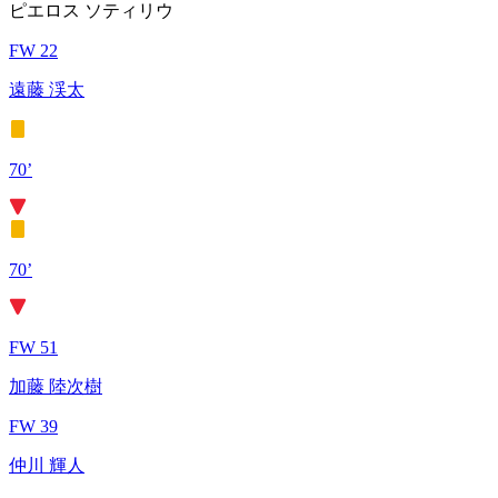
ピエロス ソティリウ
FW 22
遠藤 渓太
70’
70’
FW 51
加藤 陸次樹
FW 39
仲川 輝人